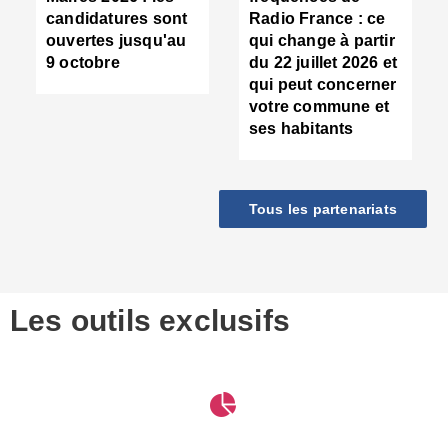
d
candidatures sont
Radio France : ce
c
ouvertes jusqu'au
qui change à partir
d
9 octobre
du 22 juillet 2026 et
l
qui peut concerner
P
votre commune et
d
ses habitants
:
c
d
r
Tous les partenariats
s
l
h
■
S
D
Les outils exclusifs
V
m
d
S
M
e