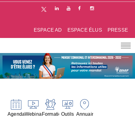
ESPACE AD
ESPACE ÉLUS
PRESSE
Agenda
Webinaires
Formations
Outils
Annuaires