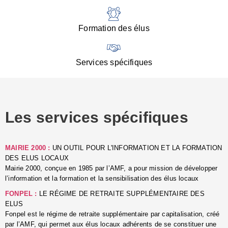
:
d
l
Formation des élus
C
■
N
Services spécifiques
:
s
u
p
e
Les services spécifiques
p
■
C
p
MAIRIE 2000 :
UN OUTIL POUR L'INFORMATION ET LA FORMATION
l
DES ELUS LOCAUX
r
Mairie 2000, conçue en 1985 par l’AMF, a pour mission de développer
d
l’information et la formation et la sensibilisation des élus locaux
l
FONPEL :
LE RÉGIME DE RETRAITE SUPPLÉMENTAIRE DES
p
ELUS
■
Fonpel est le régime de retraite supplémentaire par capitalisation, créé
L
par l’AMF, qui permet aux élus locaux adhérents de se constituer une
e