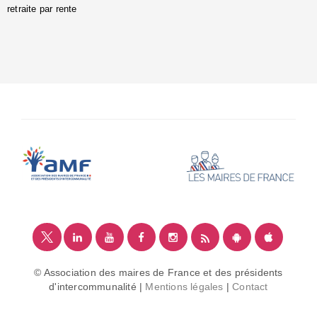
retraite par rente
i
é
:
m
© Association des maires de France et des présidents
d'intercommunalité |
Mentions légales
|
Contact