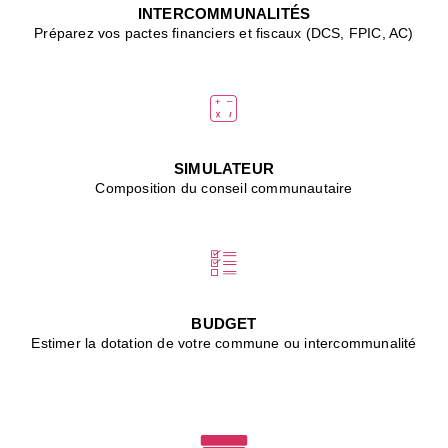
J
INTERCOMMUNALITÉS
(
Préparez vos pactes financiers et fiscaux (DCS, FPIC, AC)
i
u
vi
d
"
p
s
SIMULATEUR
"
Composition du conseil communautaire
■
L
B
:
l
é
c
BUDGET
l
Estimer la dotation de votre commune ou intercommunalité
f
d
c
m
■