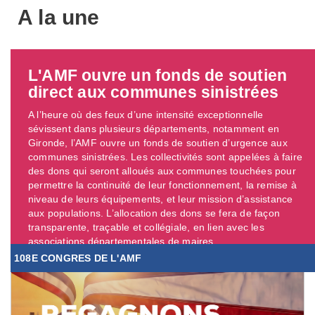
A la une
L'AMF ouvre un fonds de soutien
direct aux communes sinistrées
A l’heure où des feux d’une intensité exceptionnelle
sévissent dans plusieurs départements, notamment en
Gironde, l’AMF ouvre un fonds de soutien d’urgence aux
communes sinistrées. Les collectivités sont appelées à faire
des dons qui seront alloués aux communes touchées pour
permettre la continuité de leur fonctionnement, la remise à
niveau de leurs équipements, et leur mission d’assistance
aux populations. L’allocation des dons se fera de façon
transparente, traçable et collégiale, en lien avec les
associations départementales de maires. ...
108E CONGRES DE L'AMF