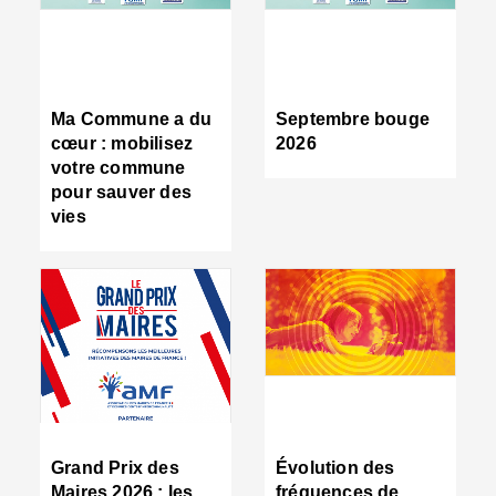
R
d
tr
d
c
Ma Commune a du
Septembre bouge
:
cœur : mobilisez
2026
s
votre commune
s
pour sauver des
s
vies
n
d
■
S
m
:
u
s
i
e
C
■
Grand Prix des
Évolution des
C
Maires 2026 : les
fréquences de