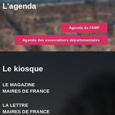
L'agenda
Agenda de l'AMF
Agenda des associations départementales
Le kiosque
LE MAGAZINE
J
MAIRES DE FRANCE
A
2
LA LETTRE
-
MAIRES DE FRANCE
N