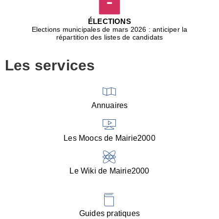
D
j
ÉLECTIONS
b
Elections municipales de mars 2026 : anticiper la
r
répartition des listes de candidats
u
m
Les services
p
■
V
l
V
Annuaires
(
d
C
Les Moocs de Mairie2000
d
s
i
Le Wiki de Mairie2000
■
P
d
l
d
Guides pratiques