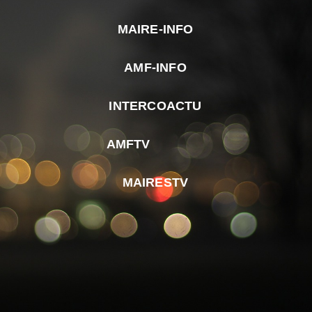
MAIRE-INFO
m
AMF-INFO
e
p
INTERCOACTU
d
M
AMFTV
d
F
MAIRESTV
e
l
m
d
r
d
m
e
d
é