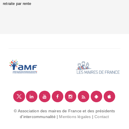
retraite par rente
i
é
:
m
© Association des maires de France et des présidents
d'intercommunalité |
Mentions légales
|
Contact