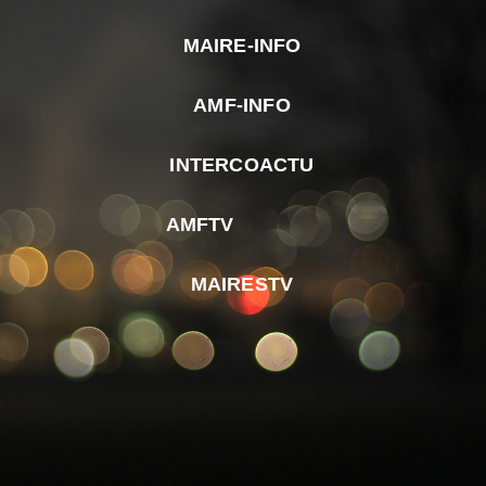
MAIRE-INFO
m
AMF-INFO
e
p
INTERCOACTU
d
M
AMFTV
d
F
MAIRESTV
e
l
m
d
r
d
m
e
d
é