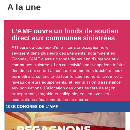
A la une
L'AMF ouvre un fonds de soutien
direct aux communes sinistrées
A l’heure où des feux d’une intensité exceptionnelle
sévissent dans plusieurs départements, notamment en
Gironde, l’AMF ouvre un fonds de soutien d’urgence aux
communes sinistrées. Les collectivités sont appelées à faire
des dons qui seront alloués aux communes touchées pour
permettre la continuité de leur fonctionnement, la remise à
niveau de leurs équipements, et leur mission d’assistance
aux populations. L’allocation des dons se fera de façon
transparente, traçable et collégiale, en lien avec les
associations départementales de maires. ...
108E CONGRES DE L'AMF