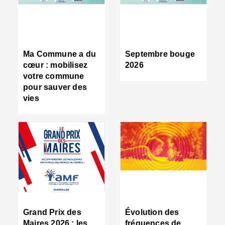
R
d
tr
d
c
Ma Commune a du
Septembre bouge
:
cœur : mobilisez
2026
s
votre commune
s
pour sauver des
s
vies
n
d
■
S
m
:
u
s
i
e
C
■
Grand Prix des
Évolution des
C
Maires 2026 : les
fréquences de