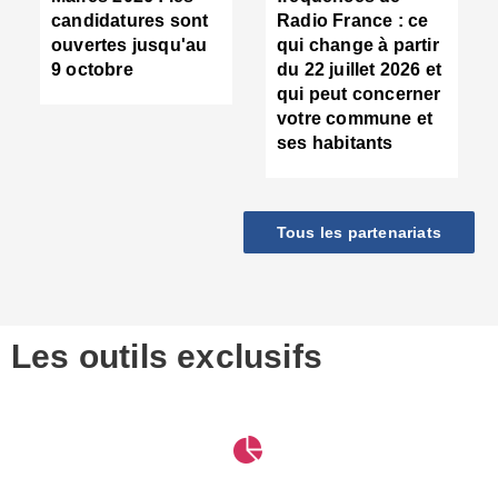
d
candidatures sont
Radio France : ce
c
ouvertes jusqu'au
qui change à partir
d
9 octobre
du 22 juillet 2026 et
l
qui peut concerner
P
votre commune et
d
ses habitants
:
c
d
r
Tous les partenariats
s
l
h
■
S
D
Les outils exclusifs
V
m
d
S
M
e