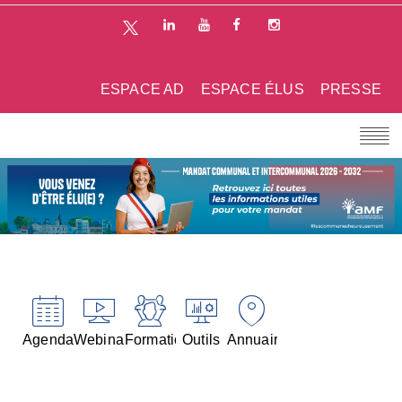
ESPACE AD
ESPACE ÉLUS
PRESSE
Agenda
Webinaires
Formations
Outils
Annuaires