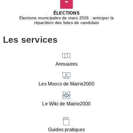
D
j
ÉLECTIONS
b
Elections municipales de mars 2026 : anticiper la
r
répartition des listes de candidats
u
m
Les services
p
■
V
l
V
Annuaires
(
d
C
Les Moocs de Mairie2000
d
s
i
Le Wiki de Mairie2000
■
P
d
l
d
Guides pratiques