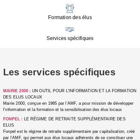
:
d
l
Formation des élus
C
■
N
Services spécifiques
:
s
u
p
e
Les services spécifiques
p
■
C
p
MAIRIE 2000 :
UN OUTIL POUR L'INFORMATION ET LA FORMATION
l
DES ELUS LOCAUX
r
Mairie 2000, conçue en 1985 par l’AMF, a pour mission de développer
d
l’information et la formation et la sensibilisation des élus locaux
l
FONPEL :
LE RÉGIME DE RETRAITE SUPPLÉMENTAIRE DES
p
ELUS
■
Fonpel est le régime de retraite supplémentaire par capitalisation, créé
L
par l’AMF, qui permet aux élus locaux adhérents de se constituer une
e