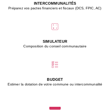
J
INTERCOMMUNALITÉS
(
Préparez vos pactes financiers et fiscaux (DCS, FPIC, AC)
i
u
vi
d
"
p
s
SIMULATEUR
"
Composition du conseil communautaire
■
L
B
:
l
é
c
BUDGET
l
Estimer la dotation de votre commune ou intercommunalité
f
d
c
m
■