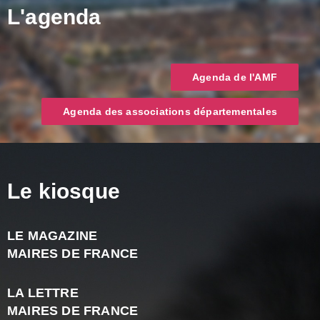
L'agenda
Agenda de l'AMF
Agenda des associations départementales
Le kiosque
LE MAGAZINE
J
MAIRES DE FRANCE
A
2
LA LETTRE
-
MAIRES DE FRANCE
N