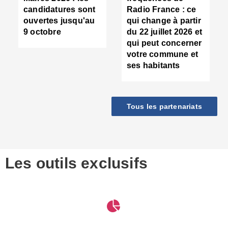
d
candidatures sont
Radio France : ce
c
ouvertes jusqu'au
qui change à partir
d
9 octobre
du 22 juillet 2026 et
l
qui peut concerner
P
votre commune et
d
ses habitants
:
c
d
r
Tous les partenariats
s
l
h
■
S
D
Les outils exclusifs
V
m
d
S
M
e