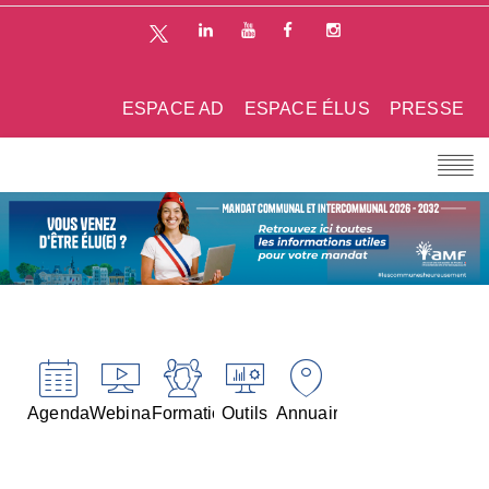
ESPACE AD
ESPACE ÉLUS
PRESSE
Agenda
Webinaires
Formations
Outils
Annuaires