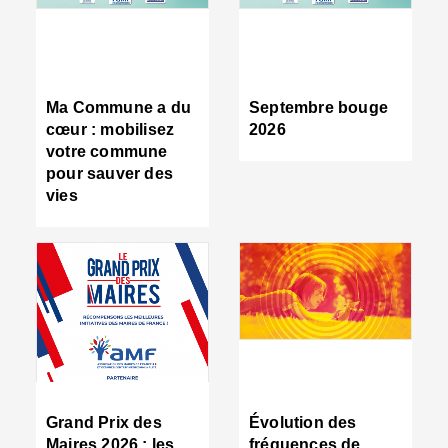
R
d
tr
d
c
Ma Commune a du
Septembre bouge
:
cœur : mobilisez
2026
s
votre commune
s
pour sauver des
s
vies
n
d
■
S
m
:
u
s
i
e
C
■
Grand Prix des
Évolution des
C
Maires 2026 : les
fréquences de