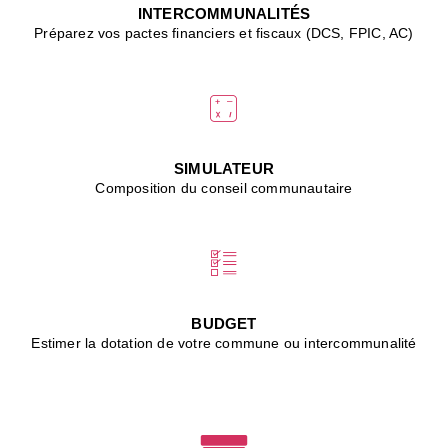
J
INTERCOMMUNALITÉS
(
Préparez vos pactes financiers et fiscaux (DCS, FPIC, AC)
i
u
vi
d
"
p
s
SIMULATEUR
"
Composition du conseil communautaire
■
L
B
:
l
é
c
BUDGET
l
Estimer la dotation de votre commune ou intercommunalité
f
d
c
m
■