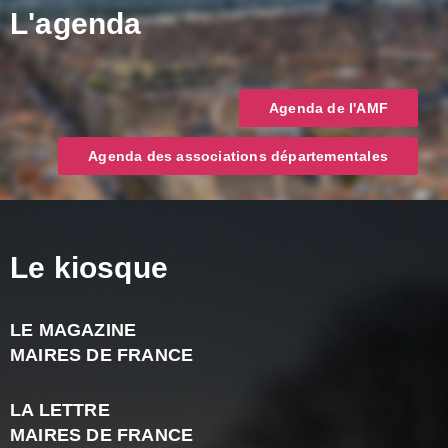
L'agenda
Agenda de l'AMF
Agenda des associations départementales
Le kiosque
LE MAGAZINE
J
MAIRES DE FRANCE
A
2
LA LETTRE
-
MAIRES DE FRANCE
N