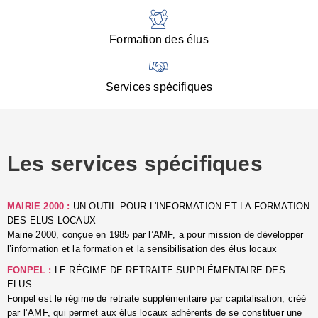
:
d
l
Formation des élus
C
■
N
Services spécifiques
:
s
u
p
e
Les services spécifiques
p
■
C
p
MAIRIE 2000 :
UN OUTIL POUR L'INFORMATION ET LA FORMATION
l
DES ELUS LOCAUX
r
Mairie 2000, conçue en 1985 par l’AMF, a pour mission de développer
d
l’information et la formation et la sensibilisation des élus locaux
l
FONPEL :
LE RÉGIME DE RETRAITE SUPPLÉMENTAIRE DES
p
ELUS
■
Fonpel est le régime de retraite supplémentaire par capitalisation, créé
L
par l’AMF, qui permet aux élus locaux adhérents de se constituer une
e