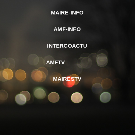
MAIRE-INFO
m
AMF-INFO
e
p
INTERCOACTU
d
M
AMFTV
d
F
MAIRESTV
e
l
m
d
r
d
m
e
d
é