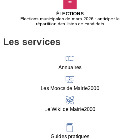
D
j
ÉLECTIONS
b
Elections municipales de mars 2026 : anticiper la
r
répartition des listes de candidats
u
m
Les services
p
■
V
l
V
Annuaires
(
d
C
Les Moocs de Mairie2000
d
s
i
Le Wiki de Mairie2000
■
P
d
l
d
Guides pratiques