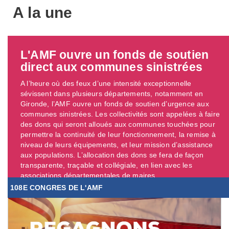
A la une
L'AMF ouvre un fonds de soutien
direct aux communes sinistrées
A l’heure où des feux d’une intensité exceptionnelle
sévissent dans plusieurs départements, notamment en
Gironde, l’AMF ouvre un fonds de soutien d’urgence aux
communes sinistrées. Les collectivités sont appelées à faire
des dons qui seront alloués aux communes touchées pour
permettre la continuité de leur fonctionnement, la remise à
niveau de leurs équipements, et leur mission d’assistance
aux populations. L’allocation des dons se fera de façon
transparente, traçable et collégiale, en lien avec les
associations départementales de maires. ...
108E CONGRES DE L'AMF