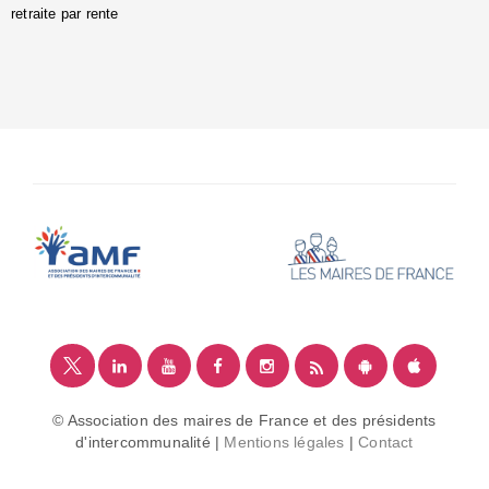
retraite par rente
i
é
:
m
© Association des maires de France et des présidents
d'intercommunalité |
Mentions légales
|
Contact