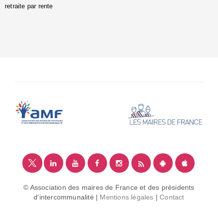
retraite par rente
i
é
:
m
© Association des maires de France et des présidents
d'intercommunalité |
Mentions légales
|
Contact