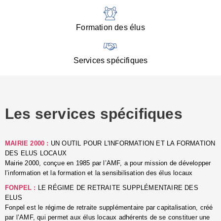
:
d
l
Formation des élus
C
■
N
Services spécifiques
:
s
u
p
e
Les services spécifiques
p
■
C
p
MAIRIE 2000 :
UN OUTIL POUR L'INFORMATION ET LA FORMATION
l
DES ELUS LOCAUX
r
Mairie 2000, conçue en 1985 par l’AMF, a pour mission de développer
d
l’information et la formation et la sensibilisation des élus locaux
l
FONPEL :
LE RÉGIME DE RETRAITE SUPPLÉMENTAIRE DES
p
ELUS
■
Fonpel est le régime de retraite supplémentaire par capitalisation, créé
L
par l’AMF, qui permet aux élus locaux adhérents de se constituer une
e