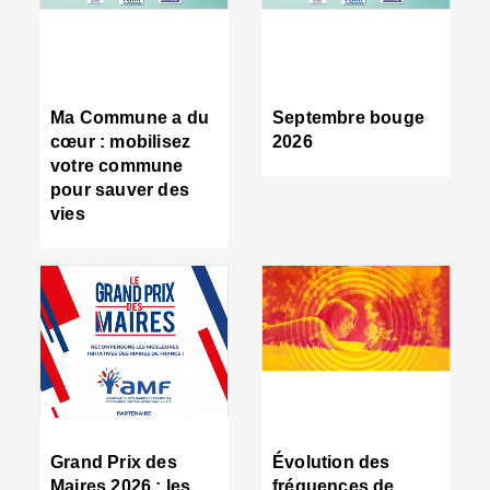
R
d
tr
d
c
Ma Commune a du
Septembre bouge
:
cœur : mobilisez
2026
s
votre commune
s
pour sauver des
s
vies
n
d
■
S
m
:
u
s
i
e
C
■
Grand Prix des
Évolution des
C
Maires 2026 : les
fréquences de