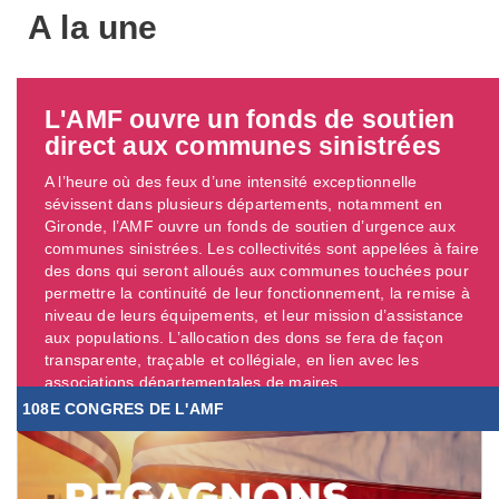
A la une
L'AMF ouvre un fonds de soutien
direct aux communes sinistrées
A l’heure où des feux d’une intensité exceptionnelle
sévissent dans plusieurs départements, notamment en
Gironde, l’AMF ouvre un fonds de soutien d’urgence aux
communes sinistrées. Les collectivités sont appelées à faire
des dons qui seront alloués aux communes touchées pour
permettre la continuité de leur fonctionnement, la remise à
niveau de leurs équipements, et leur mission d’assistance
aux populations. L’allocation des dons se fera de façon
transparente, traçable et collégiale, en lien avec les
associations départementales de maires. ...
108E CONGRES DE L'AMF