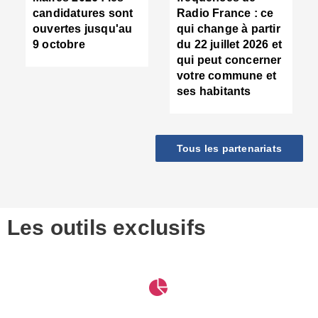
d
candidatures sont
Radio France : ce
c
ouvertes jusqu'au
qui change à partir
d
9 octobre
du 22 juillet 2026 et
l
qui peut concerner
P
votre commune et
d
ses habitants
:
c
d
r
Tous les partenariats
s
l
h
■
S
D
Les outils exclusifs
V
m
d
S
M
e