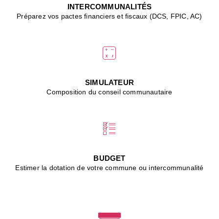
J
INTERCOMMUNALITÉS
(
Préparez vos pactes financiers et fiscaux (DCS, FPIC, AC)
i
u
vi
d
"
p
s
SIMULATEUR
"
Composition du conseil communautaire
■
L
B
:
l
é
c
BUDGET
l
Estimer la dotation de votre commune ou intercommunalité
f
d
c
m
■