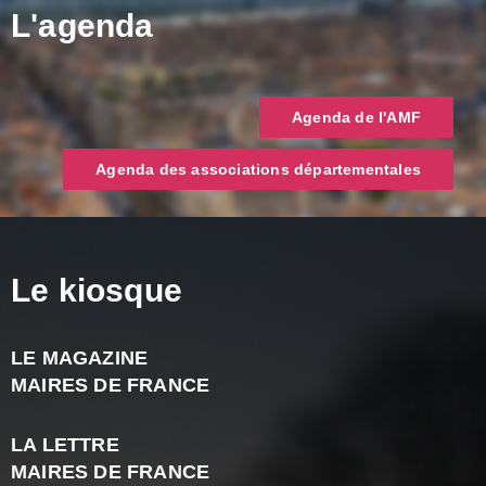
L'agenda
Agenda de l'AMF
Agenda des associations départementales
Le kiosque
LE MAGAZINE
J
MAIRES DE FRANCE
A
2
LA LETTRE
-
MAIRES DE FRANCE
N