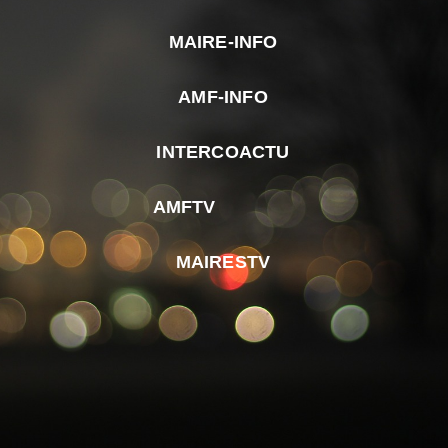
MAIRE-INFO
m
AMF-INFO
e
p
INTERCOACTU
d
M
AMFTV
d
F
MAIRESTV
e
l
m
d
r
d
m
e
d
é