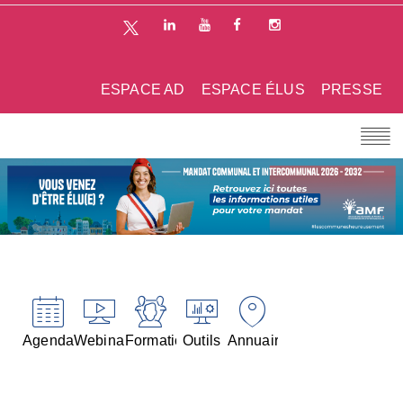
ESPACE AD
ESPACE ÉLUS
PRESSE
Agenda
Webinaires
Formations
Outils
Annuaires