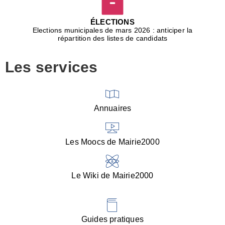
D
j
ÉLECTIONS
b
Elections municipales de mars 2026 : anticiper la
r
répartition des listes de candidats
u
m
Les services
p
■
V
l
V
Annuaires
(
d
C
Les Moocs de Mairie2000
d
s
i
Le Wiki de Mairie2000
■
P
d
l
d
Guides pratiques