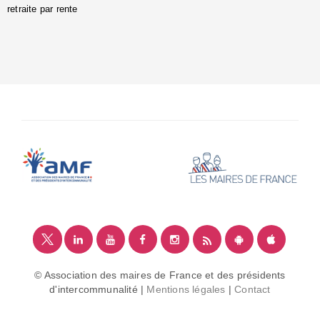
retraite par rente
i
é
:
m
© Association des maires de France et des présidents
d'intercommunalité |
Mentions légales
|
Contact