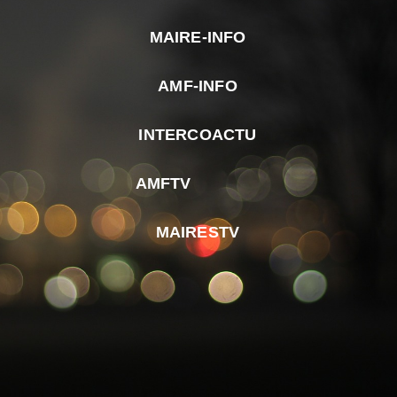
MAIRE-INFO
m
AMF-INFO
e
p
INTERCOACTU
d
M
AMFTV
d
F
MAIRESTV
e
l
m
d
r
d
m
e
d
é