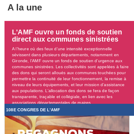
A la une
L'AMF ouvre un fonds de soutien
direct aux communes sinistrées
A l’heure où des feux d’une intensité exceptionnelle
sévissent dans plusieurs départements, notamment en
Gironde, l’AMF ouvre un fonds de soutien d’urgence aux
communes sinistrées. Les collectivités sont appelées à faire
des dons qui seront alloués aux communes touchées pour
permettre la continuité de leur fonctionnement, la remise à
niveau de leurs équipements, et leur mission d’assistance
aux populations. L’allocation des dons se fera de façon
transparente, traçable et collégiale, en lien avec les
associations départementales de maires. ...
108E CONGRES DE L'AMF