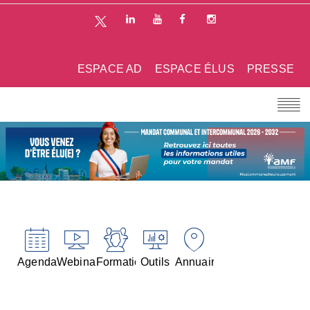
ESPACE AD
ESPACE ÉLUS
PRESSE
Agenda
Webinaires
Formations
Outils
Annuaires