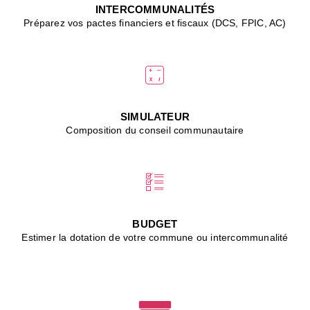
J
INTERCOMMUNALITÉS
(
Préparez vos pactes financiers et fiscaux (DCS, FPIC, AC)
i
u
vi
d
"
p
s
SIMULATEUR
"
Composition du conseil communautaire
■
L
B
:
l
é
c
BUDGET
l
Estimer la dotation de votre commune ou intercommunalité
f
d
c
m
■