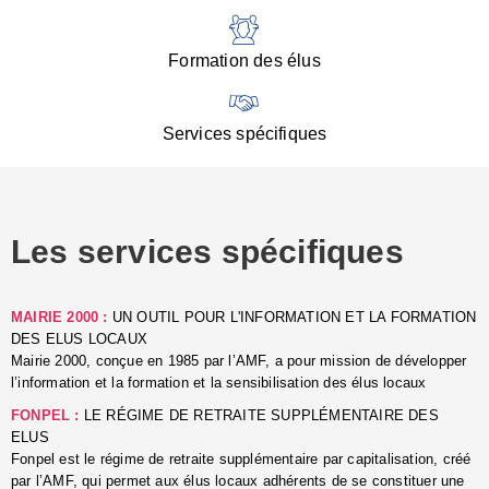
:
d
l
Formation des élus
C
■
N
Services spécifiques
:
s
u
p
e
Les services spécifiques
p
■
C
p
MAIRIE 2000 :
UN OUTIL POUR L'INFORMATION ET LA FORMATION
l
DES ELUS LOCAUX
r
Mairie 2000, conçue en 1985 par l’AMF, a pour mission de développer
d
l’information et la formation et la sensibilisation des élus locaux
l
FONPEL :
LE RÉGIME DE RETRAITE SUPPLÉMENTAIRE DES
p
ELUS
■
Fonpel est le régime de retraite supplémentaire par capitalisation, créé
L
par l’AMF, qui permet aux élus locaux adhérents de se constituer une
e