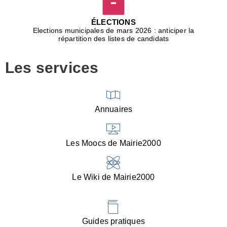
D
j
ÉLECTIONS
b
Elections municipales de mars 2026 : anticiper la
r
répartition des listes de candidats
u
m
Les services
p
■
V
l
V
Annuaires
(
d
C
Les Moocs de Mairie2000
d
s
i
Le Wiki de Mairie2000
■
P
d
l
d
Guides pratiques