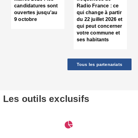
d
candidatures sont
Radio France : ce
c
ouvertes jusqu'au
qui change à partir
d
9 octobre
du 22 juillet 2026 et
l
qui peut concerner
P
votre commune et
d
ses habitants
:
c
d
r
Tous les partenariats
s
l
h
■
S
D
Les outils exclusifs
V
m
d
S
M
e