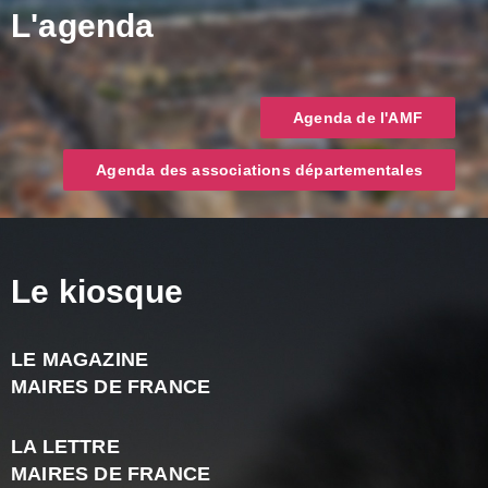
L'agenda
Agenda de l'AMF
Agenda des associations départementales
Le kiosque
LE MAGAZINE
J
MAIRES DE FRANCE
A
2
LA LETTRE
-
MAIRES DE FRANCE
N