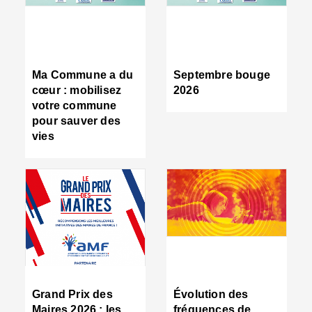
R
d
tr
d
c
Ma Commune a du
Septembre bouge
:
cœur : mobilisez
2026
s
votre commune
s
pour sauver des
s
vies
n
d
■
S
m
:
u
s
i
e
C
■
Grand Prix des
Évolution des
C
Maires 2026 : les
fréquences de