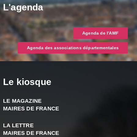
L'agenda
Agenda de l'AMF
Agenda des associations départementales
Le kiosque
LE MAGAZINE
J
MAIRES DE FRANCE
A
2
LA LETTRE
-
MAIRES DE FRANCE
N