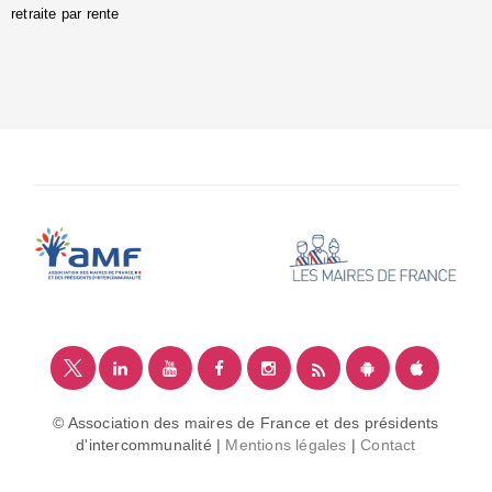
retraite par rente
i
é
:
m
© Association des maires de France et des présidents
d'intercommunalité |
Mentions légales
|
Contact