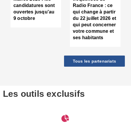
d
candidatures sont
Radio France : ce
c
ouvertes jusqu'au
qui change à partir
d
9 octobre
du 22 juillet 2026 et
l
qui peut concerner
P
votre commune et
d
ses habitants
:
c
d
r
Tous les partenariats
s
l
h
■
S
D
Les outils exclusifs
V
m
d
S
M
e