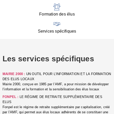
:
d
l
Formation des élus
C
■
N
Services spécifiques
:
s
u
p
e
Les services spécifiques
p
■
C
p
MAIRIE 2000 :
UN OUTIL POUR L'INFORMATION ET LA FORMATION
l
DES ELUS LOCAUX
r
Mairie 2000, conçue en 1985 par l’AMF, a pour mission de développer
d
l’information et la formation et la sensibilisation des élus locaux
l
FONPEL :
LE RÉGIME DE RETRAITE SUPPLÉMENTAIRE DES
p
ELUS
■
Fonpel est le régime de retraite supplémentaire par capitalisation, créé
L
par l’AMF, qui permet aux élus locaux adhérents de se constituer une
e