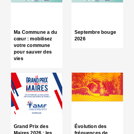
R
d
tr
d
c
Ma Commune a du
Septembre bouge
:
cœur : mobilisez
2026
s
votre commune
s
pour sauver des
s
vies
n
d
■
S
m
:
u
s
i
e
C
■
Grand Prix des
Évolution des
C
Maires 2026 : les
fréquences de