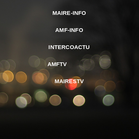
MAIRE-INFO
m
AMF-INFO
e
p
INTERCOACTU
d
M
AMFTV
d
F
MAIRESTV
e
l
m
d
r
d
m
e
d
é