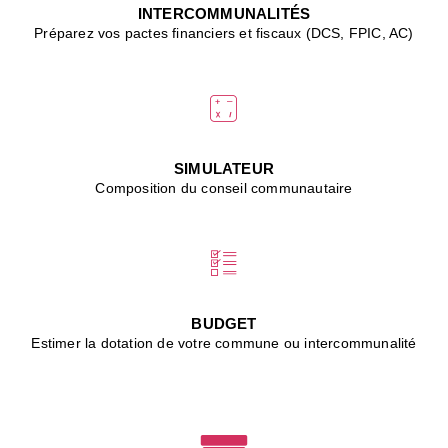
J
INTERCOMMUNALITÉS
(
Préparez vos pactes financiers et fiscaux (DCS, FPIC, AC)
i
u
vi
d
"
p
s
SIMULATEUR
"
Composition du conseil communautaire
■
L
B
:
l
é
c
BUDGET
l
Estimer la dotation de votre commune ou intercommunalité
f
d
c
m
■