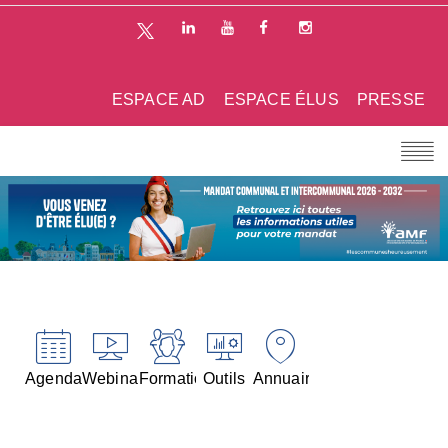
ESPACE AD
ESPACE ÉLUS
PRESSE
Agenda
Webinaires
Formations
Outils
Annuaires