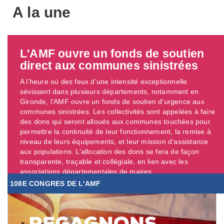
A la une
L'AMF ouvre un fonds de soutien
direct aux communes sinistrées
A l’heure où des feux d’une intensité exceptionnelle
sévissent dans plusieurs départements, notamment en
Gironde, l’AMF ouvre un fonds de soutien d’urgence aux
communes sinistrées. Les collectivités sont appelées à faire
des dons qui seront alloués aux communes touchées pour
permettre la continuité de leur fonctionnement, la remise à
niveau de leurs équipements, et leur mission d’assistance
aux populations. L’allocation des dons se fera de façon
transparente, traçable et collégiale, en lien avec les
associations départementales de maires. ...
108E CONGRES DE L'AMF