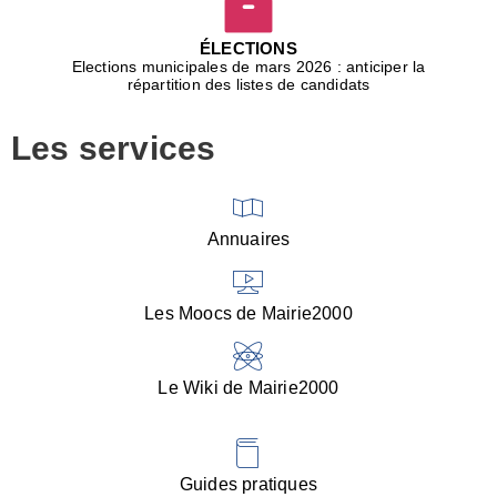
D
j
ÉLECTIONS
b
Elections municipales de mars 2026 : anticiper la
r
répartition des listes de candidats
u
m
Les services
p
■
V
l
V
Annuaires
(
d
C
Les Moocs de Mairie2000
d
s
i
Le Wiki de Mairie2000
■
P
d
l
d
Guides pratiques