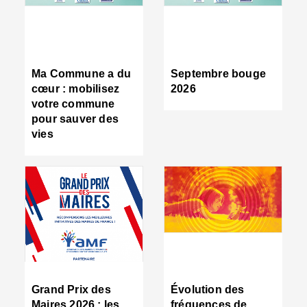
R
d
tr
d
c
Ma Commune a du
Septembre bouge
:
cœur : mobilisez
2026
s
votre commune
s
pour sauver des
s
vies
n
d
■
S
m
:
u
s
i
e
C
■
Grand Prix des
Évolution des
C
Maires 2026 : les
fréquences de