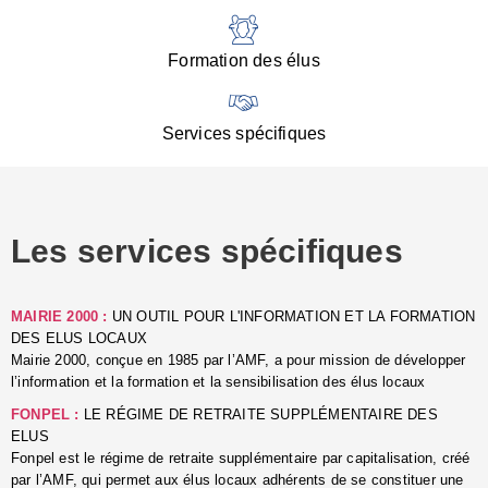
:
d
l
Formation des élus
C
■
N
Services spécifiques
:
s
u
p
e
Les services spécifiques
p
■
C
p
MAIRIE 2000 :
UN OUTIL POUR L'INFORMATION ET LA FORMATION
l
DES ELUS LOCAUX
r
Mairie 2000, conçue en 1985 par l’AMF, a pour mission de développer
d
l’information et la formation et la sensibilisation des élus locaux
l
FONPEL :
LE RÉGIME DE RETRAITE SUPPLÉMENTAIRE DES
p
ELUS
■
Fonpel est le régime de retraite supplémentaire par capitalisation, créé
L
par l’AMF, qui permet aux élus locaux adhérents de se constituer une
e