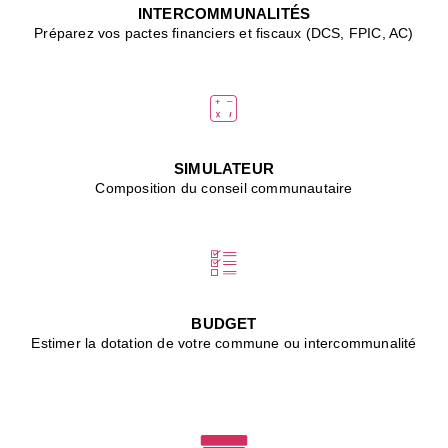
J
INTERCOMMUNALITÉS
(
Préparez vos pactes financiers et fiscaux (DCS, FPIC, AC)
i
u
vi
d
"
p
s
SIMULATEUR
"
Composition du conseil communautaire
■
L
B
:
l
é
c
BUDGET
l
Estimer la dotation de votre commune ou intercommunalité
f
d
c
m
■