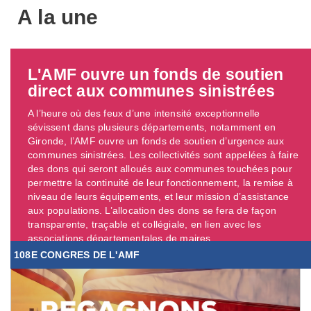
A la une
L'AMF ouvre un fonds de soutien
direct aux communes sinistrées
A l’heure où des feux d’une intensité exceptionnelle
sévissent dans plusieurs départements, notamment en
Gironde, l’AMF ouvre un fonds de soutien d’urgence aux
communes sinistrées. Les collectivités sont appelées à faire
des dons qui seront alloués aux communes touchées pour
permettre la continuité de leur fonctionnement, la remise à
niveau de leurs équipements, et leur mission d’assistance
aux populations. L’allocation des dons se fera de façon
transparente, traçable et collégiale, en lien avec les
associations départementales de maires. ...
108E CONGRES DE L'AMF