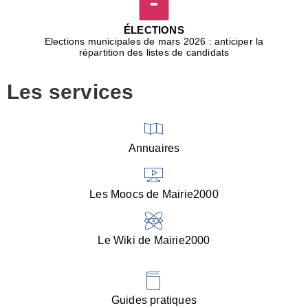
D
j
ÉLECTIONS
b
Elections municipales de mars 2026 : anticiper la
r
répartition des listes de candidats
u
m
Les services
p
■
V
l
V
Annuaires
(
d
C
Les Moocs de Mairie2000
d
s
i
Le Wiki de Mairie2000
■
P
d
l
d
Guides pratiques