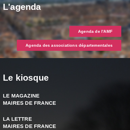
L'agenda
Agenda de l'AMF
Agenda des associations départementales
Le kiosque
LE MAGAZINE
J
MAIRES DE FRANCE
A
2
LA LETTRE
-
MAIRES DE FRANCE
N