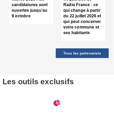
d
candidatures sont
Radio France : ce
c
ouvertes jusqu'au
qui change à partir
d
9 octobre
du 22 juillet 2026 et
l
qui peut concerner
P
votre commune et
d
ses habitants
:
c
d
r
Tous les partenariats
s
l
h
■
S
D
Les outils exclusifs
V
m
d
S
M
e