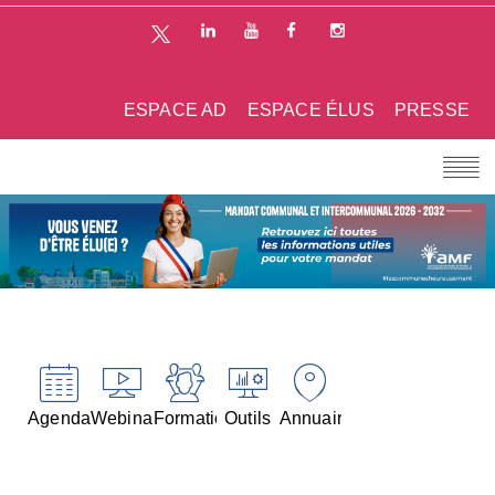
ESPACE AD
ESPACE ÉLUS
PRESSE
Agenda
Webinaires
Formations
Outils
Annuaires