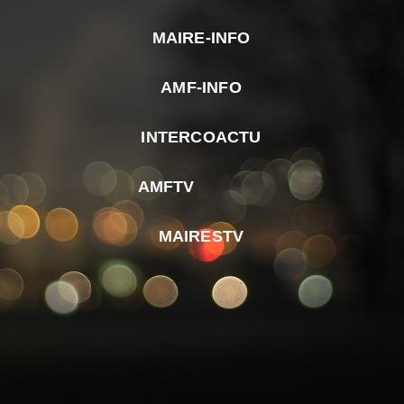
MAIRE-INFO
m
AMF-INFO
e
p
INTERCOACTU
d
M
AMFTV
d
F
MAIRESTV
e
l
m
d
r
d
m
e
d
é