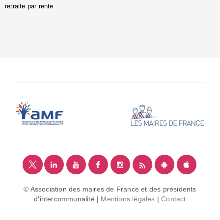
retraite par rente
i
é
:
m
© Association des maires de France et des présidents
d'intercommunalité |
Mentions légales
|
Contact