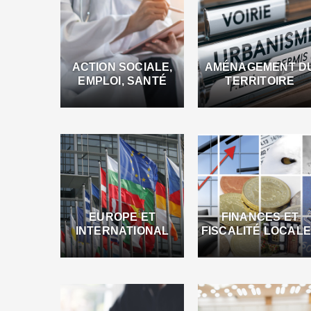
ACTION SOCIALE,
AMÉNAGEMENT D
EMPLOI, SANTÉ
TERRITOIRE
EUROPE ET
FINANCES ET
INTERNATIONAL
FISCALITÉ LOCAL