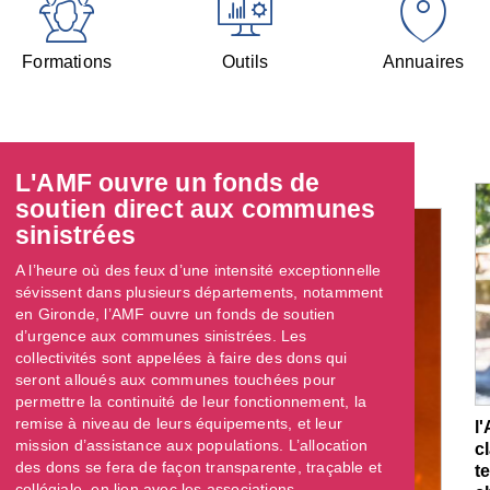
Formations
Outils
Annuaires
L'AMF ouvre un fonds de
soutien direct aux communes
sinistrées
A l’heure où des feux d’une intensité exceptionnelle
sévissent dans plusieurs départements, notamment
en Gironde, l’AMF ouvre un fonds de soutien
d’urgence aux communes sinistrées. Les
collectivités sont appelées à faire des dons qui
seront alloués aux communes touchées pour
permettre la continuité de leur fonctionnement, la
remise à niveau de leurs équipements, et leur
l
mission d’assistance aux populations. L’allocation
c
des dons se fera de façon transparente, traçable et
t
collégiale, en lien avec les associations