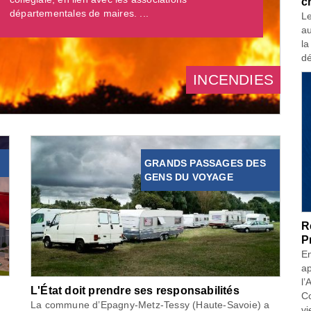
c
départementales de maires. ...
Le
au
la
dé
INCENDIES
GRANDS PASSAGES DES
GENS DU VOYAGE
R
P
En
ap
l’
L'État doit prendre ses responsabilités
Co
La commune d’Epagny-Metz-Tessy (Haute-Savoie) a
vi