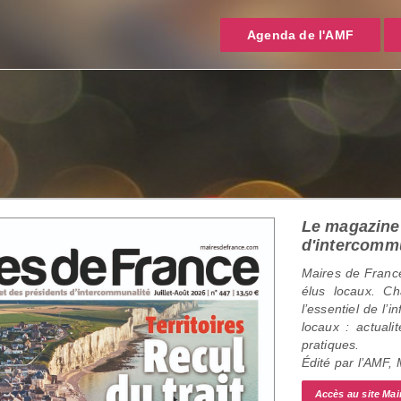
Agenda de l'AMF
Le magazine 
d'intercomm
Maires de France
élus locaux. C
l’essentiel de l’
locaux : actualit
pratiques.
Édité par l’AMF,
Accès au site Mai