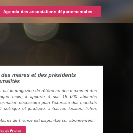
Agenda des associations départementales
des maires et des présidents
unalités
 est le magazine de référence des maires et des
haque mois, il apporte à ses 15 000 abonnés
information nécessaire pour l’exercice des mandats
é politique et juridique, initiatives locales, fiches
 Maires de France est disponible sur abonnement.
res de France