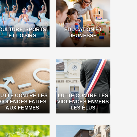
CULTURE, SPORTS
EDUCATION ET
ET LOISIRS
JEUNESSE
LUTTE CONTRE LES
LUTTE CONTRE LES
VIOLENCES FAITES
VIOLENCES ENVERS
AUX FEMMES
LES ÉLUS