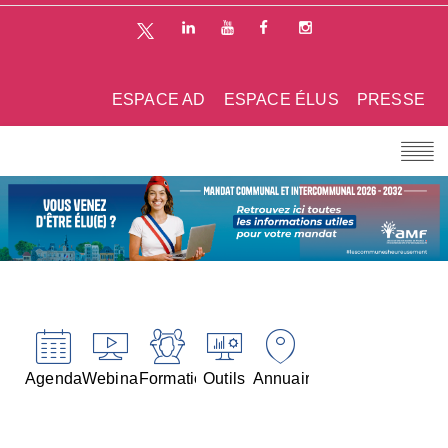
ESPACE AD
ESPACE ÉLUS
PRESSE
Agenda
Webinaires
Formations
Outils
Annuaires