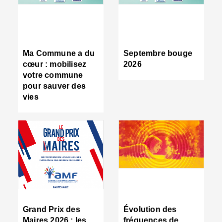
R
d
tr
d
c
Ma Commune a du
Septembre bouge
:
cœur : mobilisez
2026
s
votre commune
s
pour sauver des
s
vies
n
d
■
S
m
:
u
s
i
e
C
■
Grand Prix des
Évolution des
C
Maires 2026 : les
fréquences de