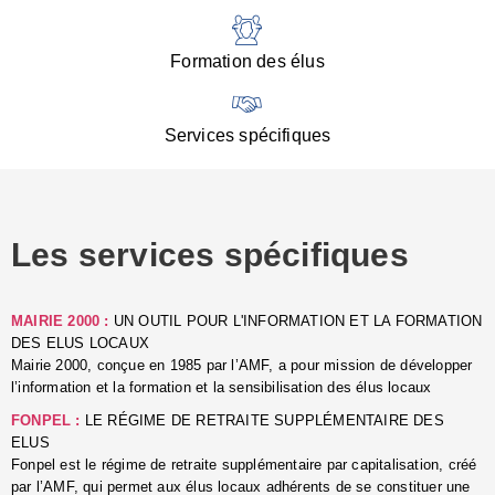
:
d
l
Formation des élus
C
■
N
Services spécifiques
:
s
u
p
e
Les services spécifiques
p
■
C
p
MAIRIE 2000 :
UN OUTIL POUR L'INFORMATION ET LA FORMATION
l
DES ELUS LOCAUX
r
Mairie 2000, conçue en 1985 par l’AMF, a pour mission de développer
d
l’information et la formation et la sensibilisation des élus locaux
l
FONPEL :
LE RÉGIME DE RETRAITE SUPPLÉMENTAIRE DES
p
ELUS
■
Fonpel est le régime de retraite supplémentaire par capitalisation, créé
L
par l’AMF, qui permet aux élus locaux adhérents de se constituer une
e