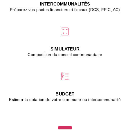
J
INTERCOMMUNALITÉS
(
Préparez vos pactes financiers et fiscaux (DCS, FPIC, AC)
i
u
vi
d
"
p
s
SIMULATEUR
"
Composition du conseil communautaire
■
L
B
:
l
é
c
BUDGET
l
Estimer la dotation de votre commune ou intercommunalité
f
d
c
m
■