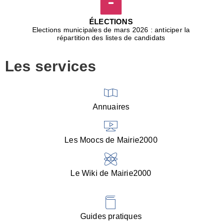
D
j
ÉLECTIONS
b
Elections municipales de mars 2026 : anticiper la
r
répartition des listes de candidats
u
m
Les services
p
■
V
l
V
Annuaires
(
d
C
Les Moocs de Mairie2000
d
s
i
Le Wiki de Mairie2000
■
P
d
l
d
Guides pratiques