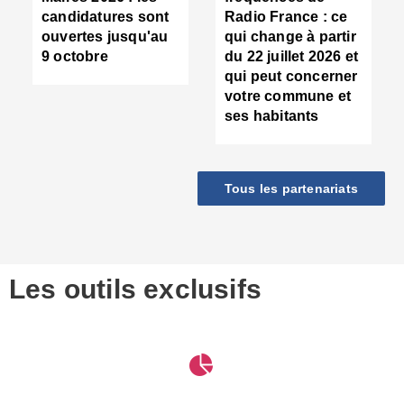
d
candidatures sont
Radio France : ce
c
ouvertes jusqu'au
qui change à partir
d
9 octobre
du 22 juillet 2026 et
l
qui peut concerner
P
votre commune et
d
ses habitants
:
c
d
r
Tous les partenariats
s
l
h
■
S
D
Les outils exclusifs
V
m
d
S
M
e