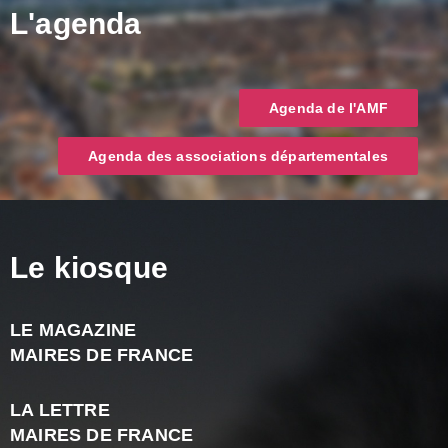
L'agenda
Agenda de l'AMF
Agenda des associations départementales
Le kiosque
LE MAGAZINE
J
MAIRES DE FRANCE
A
2
LA LETTRE
-
MAIRES DE FRANCE
N