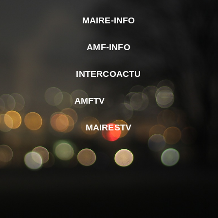
MAIRE-INFO
m
AMF-INFO
e
p
INTERCOACTU
d
M
AMFTV
d
F
MAIRESTV
e
l
m
d
r
d
m
e
d
é