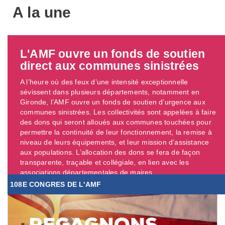
A la une
L'AMF ouvre un fonds de soutien
direct aux communes sinistrées
A l’heure où des feux d’une intensité exceptionnelle
sévissent dans plusieurs départements, notamment en
Gironde, l’AMF ouvre un fonds de soutien d’urgence aux
communes sinistrées. Les collectivités sont appelées à faire
des dons qui seront alloués aux communes touchées pour
permettre la continuité de leur fonctionnement, la remise à
niveau de leurs équipements, et leur mission d’assistance
aux populations. L’allocation des dons se fera de façon
transparente, traçable et collégiale, en lien avec les
associations départementales de maires. ...
108E CONGRES DE L'AMF