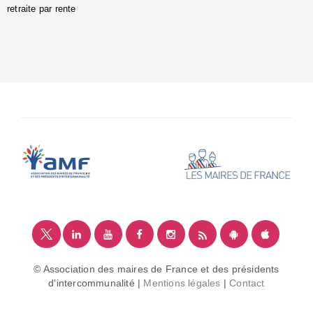
retraite par rente
i
é
:
m
© Association des maires de France et des présidents
d'intercommunalité |
Mentions légales
|
Contact