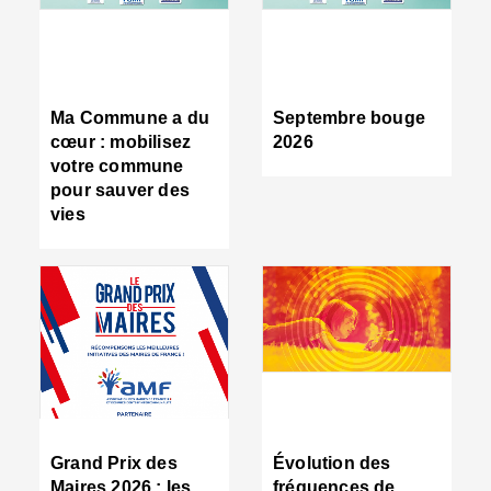
R
d
tr
d
c
Ma Commune a du
Septembre bouge
:
cœur : mobilisez
2026
s
votre commune
s
pour sauver des
s
vies
n
d
■
S
m
:
u
s
i
e
C
■
Grand Prix des
Évolution des
C
Maires 2026 : les
fréquences de