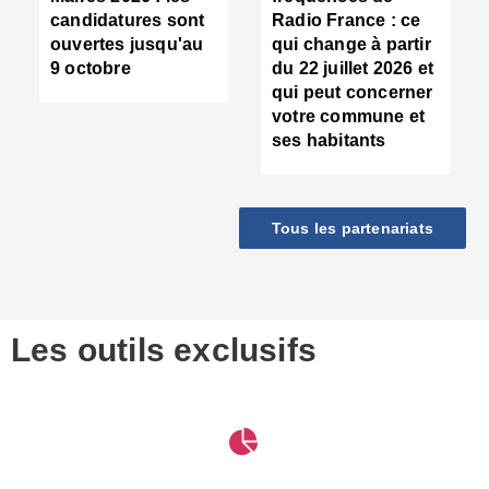
d
candidatures sont
Radio France : ce
c
ouvertes jusqu'au
qui change à partir
d
9 octobre
du 22 juillet 2026 et
l
qui peut concerner
P
votre commune et
d
ses habitants
:
c
d
r
Tous les partenariats
s
l
h
■
S
D
Les outils exclusifs
V
m
d
S
M
e