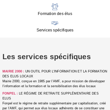
:
d
l
Formation des élus
C
■
N
Services spécifiques
:
s
u
p
e
Les services spécifiques
p
■
C
p
MAIRIE 2000 :
UN OUTIL POUR L'INFORMATION ET LA FORMATION
l
DES ELUS LOCAUX
r
Mairie 2000, conçue en 1985 par l’AMF, a pour mission de développer
d
l’information et la formation et la sensibilisation des élus locaux
l
FONPEL :
LE RÉGIME DE RETRAITE SUPPLÉMENTAIRE DES
p
ELUS
■
Fonpel est le régime de retraite supplémentaire par capitalisation, créé
L
par l’AMF, qui permet aux élus locaux adhérents de se constituer une
e