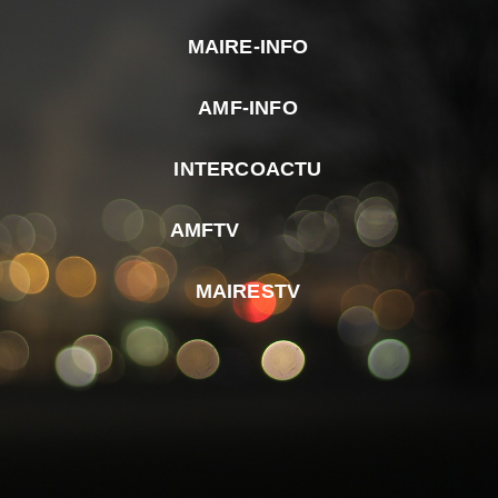
MAIRE-INFO
m
AMF-INFO
e
p
INTERCOACTU
d
M
AMFTV
d
F
MAIRESTV
e
l
m
d
r
d
m
e
d
é