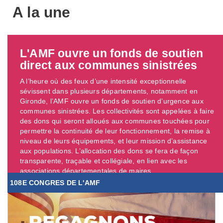
A la une
L'AMF ouvre un fonds de soutien
direct aux communes sinistrées
A l’heure où des feux d’une intensité exceptionnelle
sévissent dans plusieurs départements, notamment en
Gironde, l’AMF ouvre un fonds de soutien d’urgence aux
communes sinistrées. Les collectivités sont appelées à faire
des dons qui seront alloués aux communes touchées pour
permettre la continuité de leur fonctionnement, la remise à
niveau de leurs équipements, et leur mission d’assistance
aux populations. L’allocation des dons se fera de façon
transparente, traçable et collégiale, en lien avec les
associations départementales de maires. ...
108E CONGRES DE L'AMF