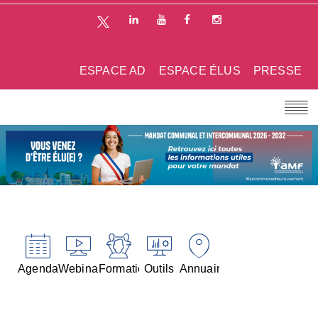
ESPACE AD
ESPACE ÉLUS
PRESSE
Agenda
Webinaires
Formations
Outils
Annuaires