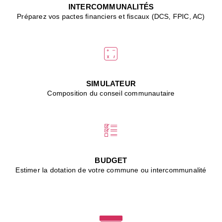
J
INTERCOMMUNALITÉS
(
Préparez vos pactes financiers et fiscaux (DCS, FPIC, AC)
i
u
vi
d
"
p
s
SIMULATEUR
"
Composition du conseil communautaire
■
L
B
:
l
é
c
BUDGET
l
Estimer la dotation de votre commune ou intercommunalité
f
d
c
m
■