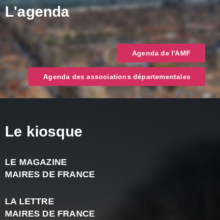
L'agenda
Agenda de l'AMF
Agenda des associations départementales
Le kiosque
LE MAGAZINE
J
MAIRES DE FRANCE
A
2
LA LETTRE
-
MAIRES DE FRANCE
N