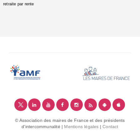
retraite par rente
i
é
:
m
© Association des maires de France et des présidents
d'intercommunalité |
Mentions légales
|
Contact