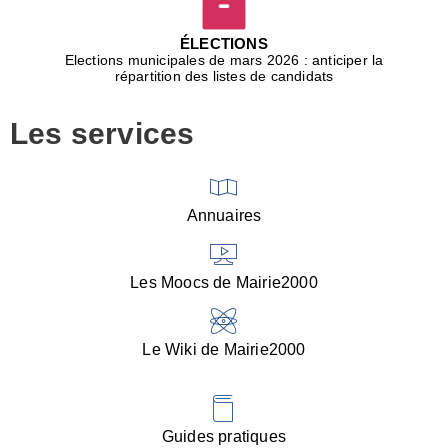
D
j
ÉLECTIONS
b
Elections municipales de mars 2026 : anticiper la
r
répartition des listes de candidats
u
m
Les services
p
■
V
l
V
Annuaires
(
d
C
Les Moocs de Mairie2000
d
s
i
Le Wiki de Mairie2000
■
P
d
l
d
Guides pratiques