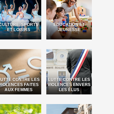
CULTURE, SPORTS
EDUCATION ET
ET LOISIRS
JEUNESSE
LUTTE CONTRE LES
LUTTE CONTRE LES
VIOLENCES FAITES
VIOLENCES ENVERS
AUX FEMMES
LES ÉLUS