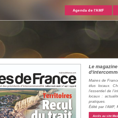
Agenda de l'AMF
Le magazine 
d'intercomm
Maires de France
élus locaux. C
l’essentiel de l’
locaux : actualit
pratiques.
Édité par l’AMF,
Accès au site Mai