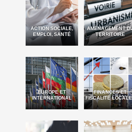
ACTION SOCIALE,
AMÉNAGEMENT D
EMPLOI, SANTÉ
TERRITOIRE
EUROPE ET
FINANCES ET
INTERNATIONAL
FISCALITÉ LOCAL