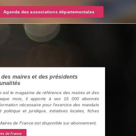
Agenda des associations départementales
des maires et des présidents
unalités
 est le magazine de référence des maires et des
haque mois, il apporte à ses 15 000 abonnés
information nécessaire pour l’exercice des mandats
é politique et juridique, initiatives locales, fiches
 Maires de France est disponible sur abonnement.
res de France