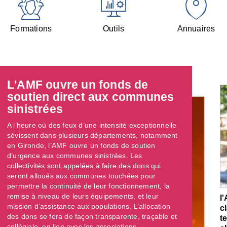
Formations
Outils
Annuaires
L'AMF ouvre un fonds de
soutien direct aux communes
sinistrées
A l’heure où des feux d’une intensité exceptionnelle
sévissent dans plusieurs départements, notamment
en Gironde, l’AMF ouvre un fonds de soutien
d’urgence aux communes sinistrées. Les
collectivités sont appelées à faire des dons qui
seront alloués aux communes touchées pour
permettre la continuité de leur fonctionnement, la
remise à niveau de leurs équipements, et leur
l
mission d’assistance aux populations. L’allocation
c
des dons se fera de façon transparente, traçable et
t
collégiale, en lien avec les associations