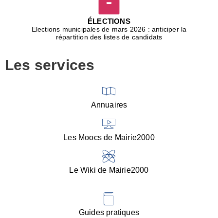
D
j
ÉLECTIONS
b
Elections municipales de mars 2026 : anticiper la
r
répartition des listes de candidats
u
m
Les services
p
■
V
l
V
Annuaires
(
d
C
Les Moocs de Mairie2000
d
s
i
Le Wiki de Mairie2000
■
P
d
l
d
Guides pratiques