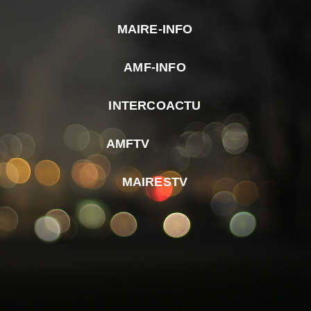
MAIRE-INFO
m
AMF-INFO
e
p
INTERCOACTU
d
M
AMFTV
d
F
MAIRESTV
e
l
m
d
r
d
m
e
d
é