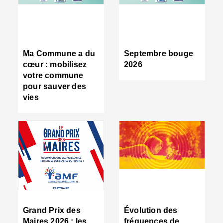
R
d
tr
d
c
Ma Commune a du
Septembre bouge
:
cœur : mobilisez
2026
s
votre commune
s
pour sauver des
s
vies
n
d
■
S
m
:
u
s
i
e
C
■
Grand Prix des
Évolution des
C
Maires 2026 : les
fréquences de