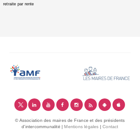
retraite par rente
i
é
:
m
© Association des maires de France et des présidents
d'intercommunalité |
Mentions légales
|
Contact