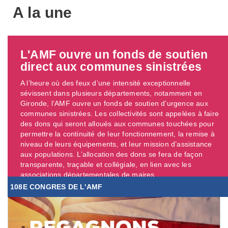
A la une
L'AMF ouvre un fonds de soutien
direct aux communes sinistrées
A l’heure où des feux d’une intensité exceptionnelle
sévissent dans plusieurs départements, notamment en
Gironde, l’AMF ouvre un fonds de soutien d’urgence aux
communes sinistrées. Les collectivités sont appelées à faire
des dons qui seront alloués aux communes touchées pour
permettre la continuité de leur fonctionnement, la remise à
niveau de leurs équipements, et leur mission d’assistance
aux populations. L’allocation des dons se fera de façon
transparente, traçable et collégiale, en lien avec les
associations départementales de maires. ...
108E CONGRES DE L'AMF