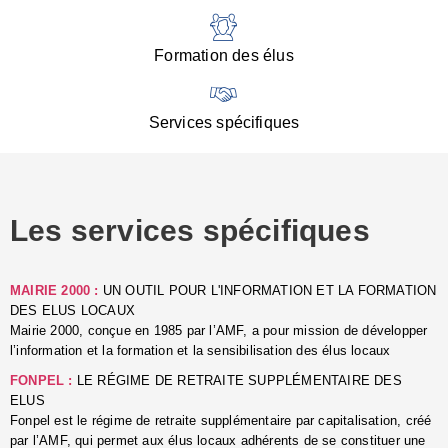
:
d
l
Formation des élus
C
■
N
Services spécifiques
:
s
u
p
e
Les services spécifiques
p
■
C
p
MAIRIE 2000 :
UN OUTIL POUR L'INFORMATION ET LA FORMATION
l
DES ELUS LOCAUX
r
Mairie 2000, conçue en 1985 par l’AMF, a pour mission de développer
d
l’information et la formation et la sensibilisation des élus locaux
l
FONPEL :
LE RÉGIME DE RETRAITE SUPPLÉMENTAIRE DES
p
ELUS
■
Fonpel est le régime de retraite supplémentaire par capitalisation, créé
L
par l’AMF, qui permet aux élus locaux adhérents de se constituer une
e