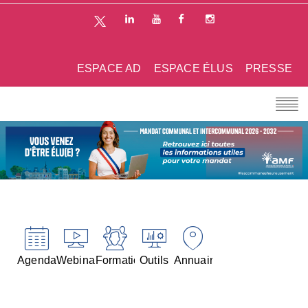
ESPACE AD
ESPACE ÉLUS
PRESSE
Agenda
Webinaires
Formations
Outils
Annuaires