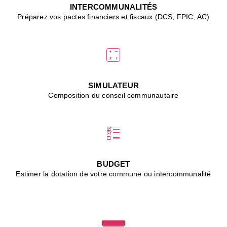
J
INTERCOMMUNALITÉS
(
Préparez vos pactes financiers et fiscaux (DCS, FPIC, AC)
i
u
vi
d
"
p
s
SIMULATEUR
"
Composition du conseil communautaire
■
L
B
:
l
é
c
BUDGET
l
Estimer la dotation de votre commune ou intercommunalité
f
d
c
m
■