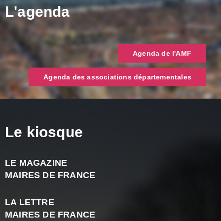
L'agenda
Agenda de l'AMF
Agenda des associations départementales
Le kiosque
LE MAGAZINE
J
MAIRES DE FRANCE
A
2
LA LETTRE
-
MAIRES DE FRANCE
N