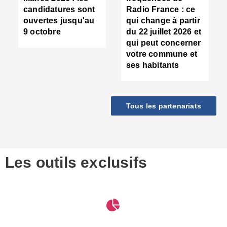
d
candidatures sont
Radio France : ce
c
ouvertes jusqu'au
qui change à partir
d
9 octobre
du 22 juillet 2026 et
l
qui peut concerner
P
votre commune et
d
ses habitants
:
c
d
r
Tous les partenariats
s
l
h
■
S
D
Les outils exclusifs
V
m
d
S
M
e