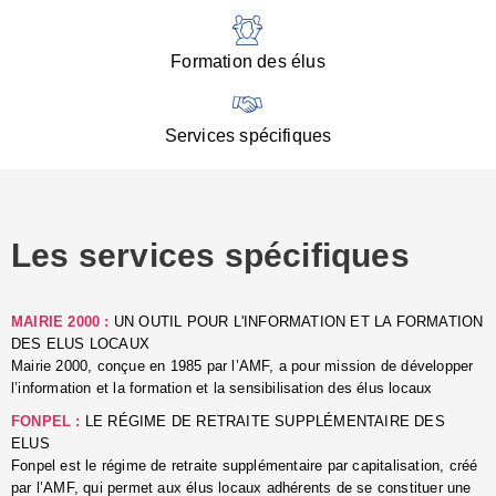
:
d
l
Formation des élus
C
■
N
Services spécifiques
:
s
u
p
e
Les services spécifiques
p
■
C
p
MAIRIE 2000 :
UN OUTIL POUR L'INFORMATION ET LA FORMATION
l
DES ELUS LOCAUX
r
Mairie 2000, conçue en 1985 par l’AMF, a pour mission de développer
d
l’information et la formation et la sensibilisation des élus locaux
l
FONPEL :
LE RÉGIME DE RETRAITE SUPPLÉMENTAIRE DES
p
ELUS
■
Fonpel est le régime de retraite supplémentaire par capitalisation, créé
L
par l’AMF, qui permet aux élus locaux adhérents de se constituer une
e