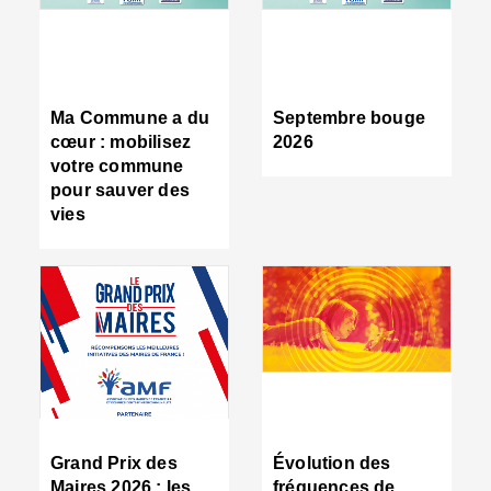
R
d
tr
d
c
Ma Commune a du
Septembre bouge
:
cœur : mobilisez
2026
s
votre commune
s
pour sauver des
s
vies
n
d
■
S
m
:
u
s
i
e
C
■
Grand Prix des
Évolution des
C
Maires 2026 : les
fréquences de