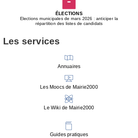
D
j
ÉLECTIONS
b
Elections municipales de mars 2026 : anticiper la
r
répartition des listes de candidats
u
m
Les services
p
■
V
l
V
Annuaires
(
d
C
Les Moocs de Mairie2000
d
s
i
Le Wiki de Mairie2000
■
P
d
l
d
Guides pratiques