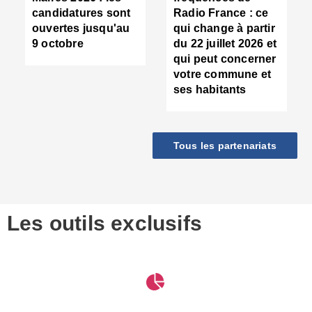
d
candidatures sont
Radio France : ce
c
ouvertes jusqu'au
qui change à partir
d
9 octobre
du 22 juillet 2026 et
l
qui peut concerner
P
votre commune et
d
ses habitants
:
c
d
r
Tous les partenariats
s
l
h
■
S
D
Les outils exclusifs
V
m
d
S
M
e