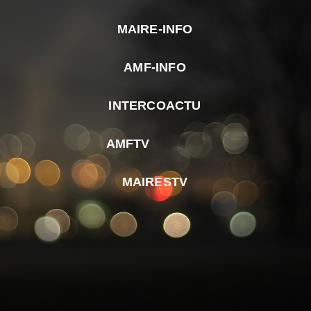
MAIRE-INFO
m
AMF-INFO
e
p
INTERCOACTU
d
M
AMFTV
d
F
MAIRESTV
e
l
m
d
r
d
m
e
d
é