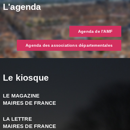
L'agenda
Agenda de l'AMF
Agenda des associations départementales
Le kiosque
LE MAGAZINE
J
MAIRES DE FRANCE
A
2
LA LETTRE
-
MAIRES DE FRANCE
N