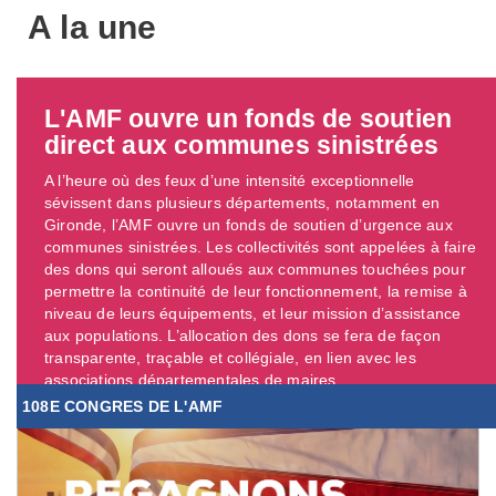
A la une
L'AMF ouvre un fonds de soutien
direct aux communes sinistrées
A l’heure où des feux d’une intensité exceptionnelle
sévissent dans plusieurs départements, notamment en
Gironde, l’AMF ouvre un fonds de soutien d’urgence aux
communes sinistrées. Les collectivités sont appelées à faire
des dons qui seront alloués aux communes touchées pour
permettre la continuité de leur fonctionnement, la remise à
niveau de leurs équipements, et leur mission d’assistance
aux populations. L’allocation des dons se fera de façon
transparente, traçable et collégiale, en lien avec les
associations départementales de maires. ...
108E CONGRES DE L'AMF