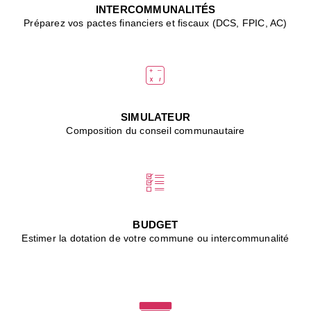
J
INTERCOMMUNALITÉS
(
Préparez vos pactes financiers et fiscaux (DCS, FPIC, AC)
i
u
vi
d
"
p
s
SIMULATEUR
"
Composition du conseil communautaire
■
L
B
:
l
é
c
BUDGET
l
Estimer la dotation de votre commune ou intercommunalité
f
d
c
m
■