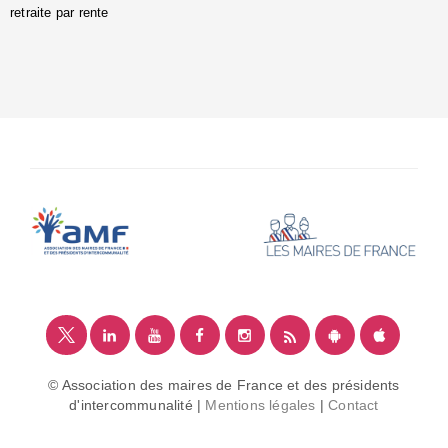
retraite par rente
i
é
:
m
© Association des maires de France et des présidents
d'intercommunalité |
Mentions légales
|
Contact