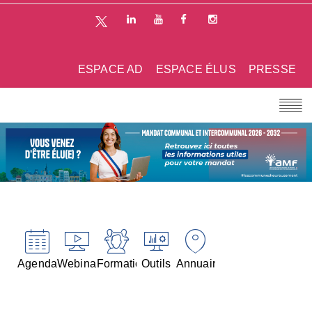
ESPACE AD
ESPACE ÉLUS
PRESSE
Agenda
Webinaires
Formations
Outils
Annuaires