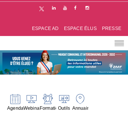
ESPACE AD
ESPACE ÉLUS
PRESSE
Agenda
Webinaires
Formations
Outils
Annuaires