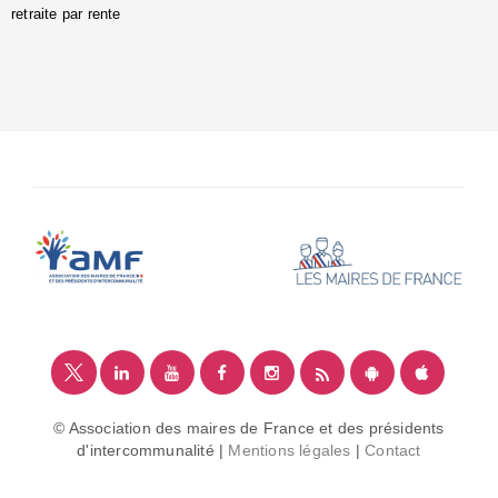
retraite par rente
i
é
:
m
© Association des maires de France et des présidents
d'intercommunalité |
Mentions légales
|
Contact