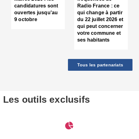
d
candidatures sont
Radio France : ce
c
ouvertes jusqu'au
qui change à partir
d
9 octobre
du 22 juillet 2026 et
l
qui peut concerner
P
votre commune et
d
ses habitants
:
c
d
r
Tous les partenariats
s
l
h
■
S
D
Les outils exclusifs
V
m
d
S
M
e