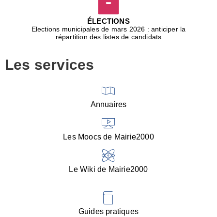
D
j
ÉLECTIONS
b
Elections municipales de mars 2026 : anticiper la
r
répartition des listes de candidats
u
m
Les services
p
■
V
l
V
Annuaires
(
d
C
Les Moocs de Mairie2000
d
s
i
Le Wiki de Mairie2000
■
P
d
l
d
Guides pratiques