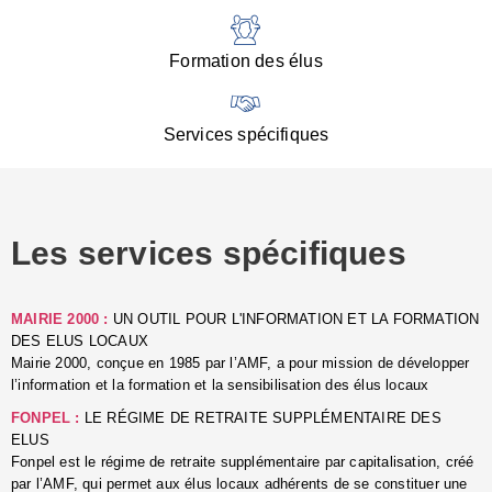
:
d
l
Formation des élus
C
■
N
Services spécifiques
:
s
u
p
e
Les services spécifiques
p
■
C
p
MAIRIE 2000 :
UN OUTIL POUR L'INFORMATION ET LA FORMATION
l
DES ELUS LOCAUX
r
Mairie 2000, conçue en 1985 par l’AMF, a pour mission de développer
d
l’information et la formation et la sensibilisation des élus locaux
l
FONPEL :
LE RÉGIME DE RETRAITE SUPPLÉMENTAIRE DES
p
ELUS
■
Fonpel est le régime de retraite supplémentaire par capitalisation, créé
L
par l’AMF, qui permet aux élus locaux adhérents de se constituer une
e