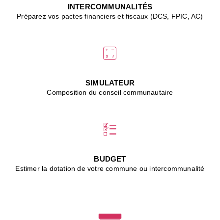
J
INTERCOMMUNALITÉS
(
Préparez vos pactes financiers et fiscaux (DCS, FPIC, AC)
i
u
vi
d
"
p
s
SIMULATEUR
"
Composition du conseil communautaire
■
L
B
:
l
é
c
BUDGET
l
Estimer la dotation de votre commune ou intercommunalité
f
d
c
m
■