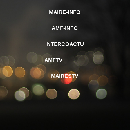
MAIRE-INFO
m
AMF-INFO
e
p
INTERCOACTU
d
M
AMFTV
d
F
MAIRESTV
e
l
m
d
r
d
m
e
d
é