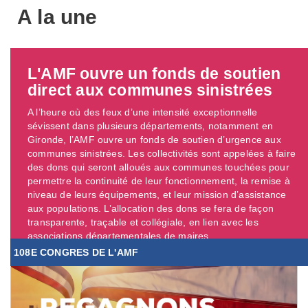
A la une
L'AMF ouvre un fonds de soutien
direct aux communes sinistrées
A l’heure où des feux d’une intensité exceptionnelle
sévissent dans plusieurs départements, notamment en
Gironde, l’AMF ouvre un fonds de soutien d’urgence aux
communes sinistrées. Les collectivités sont appelées à faire
des dons qui seront alloués aux communes touchées pour
permettre la continuité de leur fonctionnement, la remise à
niveau de leurs équipements, et leur mission d’assistance
aux populations. L’allocation des dons se fera de façon
transparente, traçable et collégiale, en lien avec les
associations départementales de maires. ...
108E CONGRES DE L'AMF