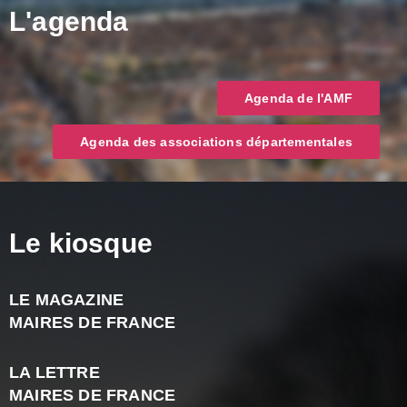
L'agenda
Agenda de l'AMF
Agenda des associations départementales
Le kiosque
LE MAGAZINE
J
MAIRES DE FRANCE
A
2
LA LETTRE
-
MAIRES DE FRANCE
N