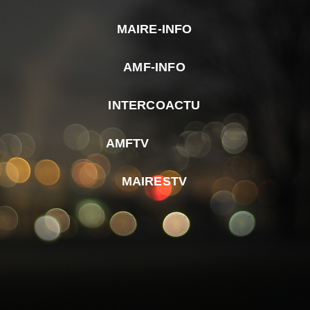
MAIRE-INFO
m
AMF-INFO
e
p
INTERCOACTU
d
M
AMFTV
d
F
MAIRESTV
e
l
m
d
r
d
m
e
d
é