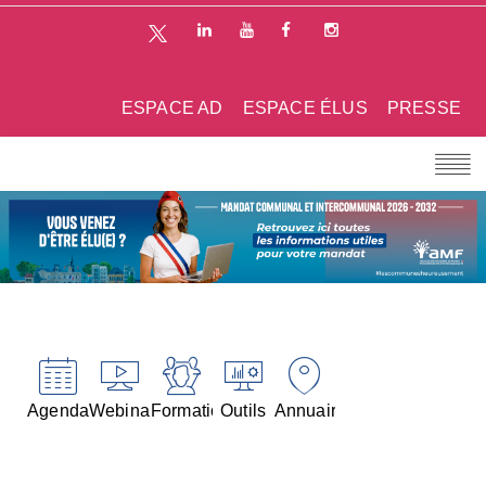
ESPACE AD
ESPACE ÉLUS
PRESSE
Agenda
Webinaires
Formations
Outils
Annuaires