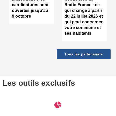
d
candidatures sont
Radio France : ce
c
ouvertes jusqu'au
qui change à partir
d
9 octobre
du 22 juillet 2026 et
l
qui peut concerner
P
votre commune et
d
ses habitants
:
c
d
r
Tous les partenariats
s
l
h
■
S
D
Les outils exclusifs
V
m
d
S
M
e