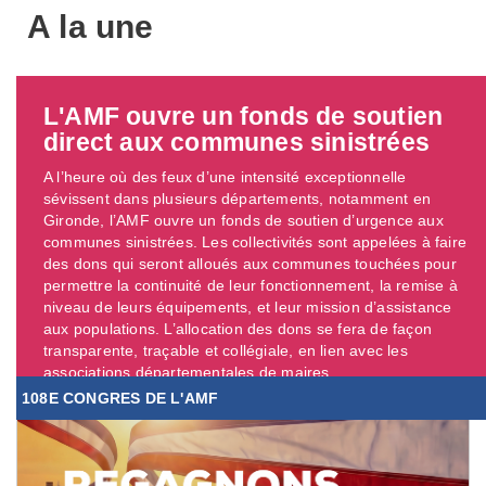
A la une
L'AMF ouvre un fonds de soutien
direct aux communes sinistrées
A l’heure où des feux d’une intensité exceptionnelle
sévissent dans plusieurs départements, notamment en
Gironde, l’AMF ouvre un fonds de soutien d’urgence aux
communes sinistrées. Les collectivités sont appelées à faire
des dons qui seront alloués aux communes touchées pour
permettre la continuité de leur fonctionnement, la remise à
niveau de leurs équipements, et leur mission d’assistance
aux populations. L’allocation des dons se fera de façon
transparente, traçable et collégiale, en lien avec les
associations départementales de maires. ...
108E CONGRES DE L'AMF