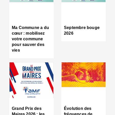
R
d
tr
d
c
Ma Commune a du
Septembre bouge
:
cœur : mobilisez
2026
s
votre commune
s
pour sauver des
s
vies
n
d
■
S
m
:
u
s
i
e
C
■
Grand Prix des
Évolution des
C
Maires 2026 : les
fréquences de