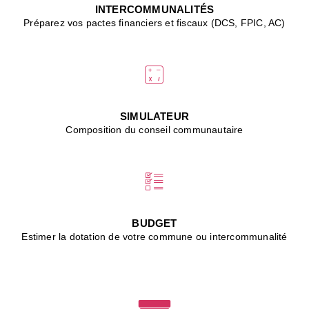
J
INTERCOMMUNALITÉS
(
Préparez vos pactes financiers et fiscaux (DCS, FPIC, AC)
i
u
vi
d
"
p
s
SIMULATEUR
"
Composition du conseil communautaire
■
L
B
:
l
é
c
BUDGET
l
Estimer la dotation de votre commune ou intercommunalité
f
d
c
m
■