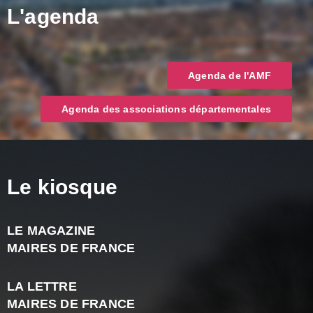
L'agenda
Agenda de l'AMF
Agenda des associations départementales
Le kiosque
LE MAGAZINE
J
MAIRES DE FRANCE
A
2
LA LETTRE
-
MAIRES DE FRANCE
N