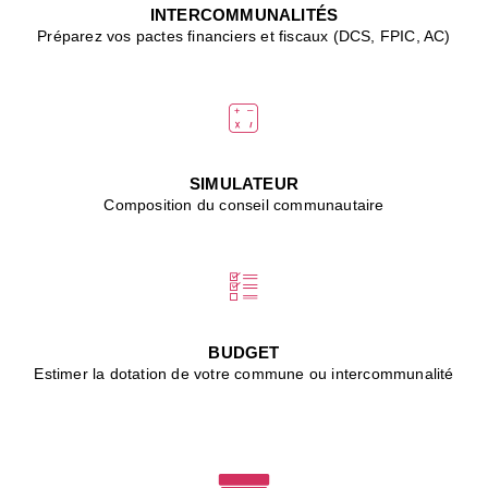
J
INTERCOMMUNALITÉS
(
Préparez vos pactes financiers et fiscaux (DCS, FPIC, AC)
i
u
vi
d
"
p
s
SIMULATEUR
"
Composition du conseil communautaire
■
L
B
:
l
é
c
BUDGET
l
Estimer la dotation de votre commune ou intercommunalité
f
d
c
m
■