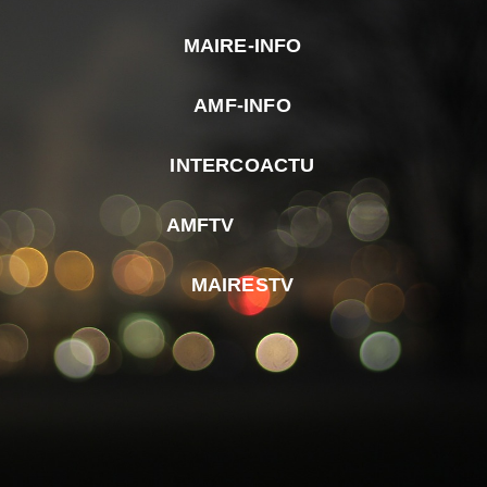
MAIRE-INFO
m
AMF-INFO
e
p
INTERCOACTU
d
M
AMFTV
d
F
MAIRESTV
e
l
m
d
r
d
m
e
d
é