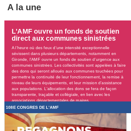
A la une
L'AMF ouvre un fonds de soutien
direct aux communes sinistrées
A l’heure où des feux d’une intensité exceptionnelle
sévissent dans plusieurs départements, notamment en
Gironde, l’AMF ouvre un fonds de soutien d’urgence aux
communes sinistrées. Les collectivités sont appelées à faire
des dons qui seront alloués aux communes touchées pour
permettre la continuité de leur fonctionnement, la remise à
niveau de leurs équipements, et leur mission d’assistance
aux populations. L’allocation des dons se fera de façon
transparente, traçable et collégiale, en lien avec les
associations départementales de maires. ...
108E CONGRES DE L'AMF