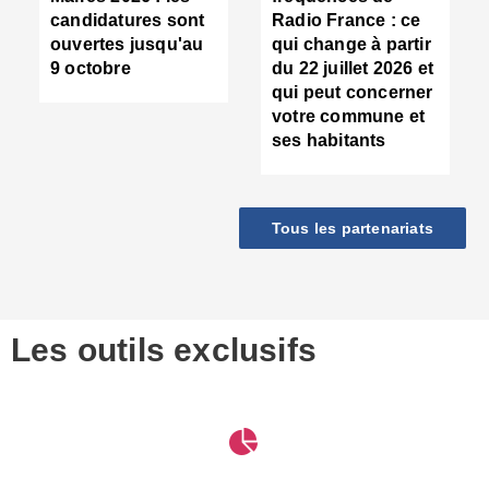
d
candidatures sont
Radio France : ce
c
ouvertes jusqu'au
qui change à partir
d
9 octobre
du 22 juillet 2026 et
l
qui peut concerner
P
votre commune et
d
ses habitants
:
c
d
r
Tous les partenariats
s
l
h
■
S
D
Les outils exclusifs
V
m
d
S
M
e