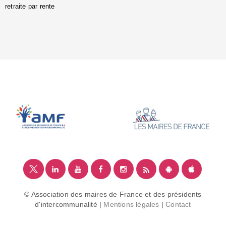
retraite par rente
i
é
:
m
© Association des maires de France et des présidents
d'intercommunalité |
Mentions légales
|
Contact