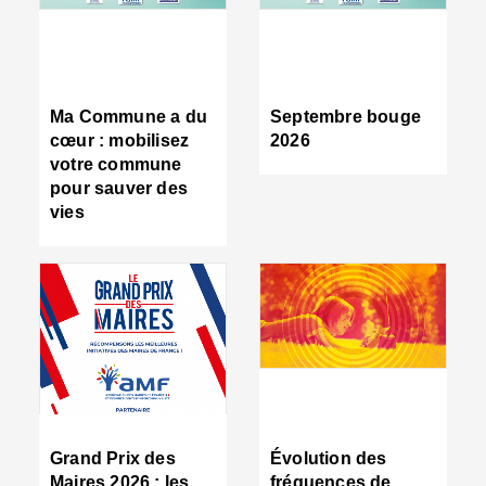
R
d
tr
d
c
Ma Commune a du
Septembre bouge
:
cœur : mobilisez
2026
s
votre commune
s
pour sauver des
s
vies
n
d
■
S
m
:
u
s
i
e
C
■
Grand Prix des
Évolution des
C
Maires 2026 : les
fréquences de