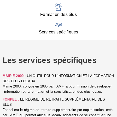
:
d
l
Formation des élus
C
■
N
Services spécifiques
:
s
u
p
e
Les services spécifiques
p
■
C
p
MAIRIE 2000 :
UN OUTIL POUR L'INFORMATION ET LA FORMATION
l
DES ELUS LOCAUX
r
Mairie 2000, conçue en 1985 par l’AMF, a pour mission de développer
d
l’information et la formation et la sensibilisation des élus locaux
l
FONPEL :
LE RÉGIME DE RETRAITE SUPPLÉMENTAIRE DES
p
ELUS
■
Fonpel est le régime de retraite supplémentaire par capitalisation, créé
L
par l’AMF, qui permet aux élus locaux adhérents de se constituer une
e