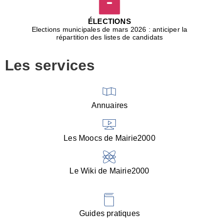
D
j
ÉLECTIONS
b
Elections municipales de mars 2026 : anticiper la
r
répartition des listes de candidats
u
m
Les services
p
■
V
l
V
Annuaires
(
d
C
Les Moocs de Mairie2000
d
s
i
Le Wiki de Mairie2000
■
P
d
l
d
Guides pratiques