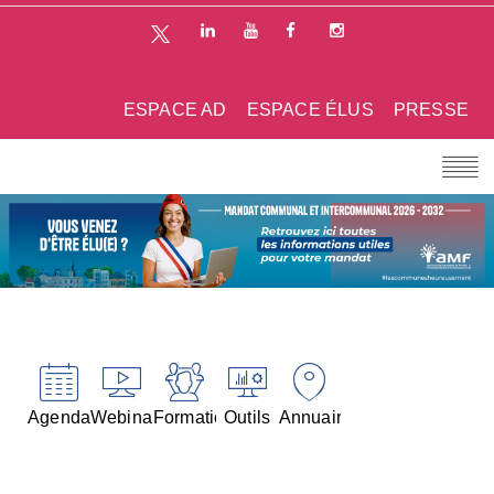
ESPACE AD
ESPACE ÉLUS
PRESSE
Agenda
Webinaires
Formations
Outils
Annuaires