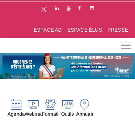
ESPACE AD
ESPACE ÉLUS
PRESSE
Agenda
Webinaires
Formations
Outils
Annuaires