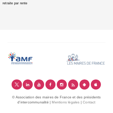
retraite par rente
i
é
:
m
© Association des maires de France et des présidents
d'intercommunalité |
Mentions légales
|
Contact