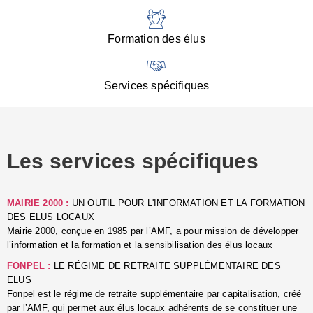
:
d
l
Formation des élus
C
■
N
Services spécifiques
:
s
u
p
e
Les services spécifiques
p
■
C
p
MAIRIE 2000 :
UN OUTIL POUR L'INFORMATION ET LA FORMATION
l
DES ELUS LOCAUX
r
Mairie 2000, conçue en 1985 par l’AMF, a pour mission de développer
d
l’information et la formation et la sensibilisation des élus locaux
l
FONPEL :
LE RÉGIME DE RETRAITE SUPPLÉMENTAIRE DES
p
ELUS
■
Fonpel est le régime de retraite supplémentaire par capitalisation, créé
L
par l’AMF, qui permet aux élus locaux adhérents de se constituer une
e