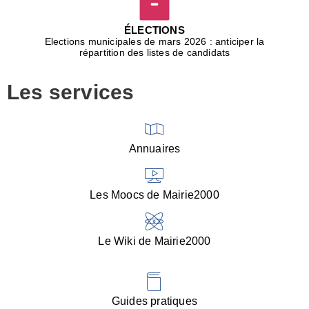
D
j
ÉLECTIONS
b
Elections municipales de mars 2026 : anticiper la
r
répartition des listes de candidats
u
m
Les services
p
■
V
l
V
Annuaires
(
d
C
Les Moocs de Mairie2000
d
s
i
Le Wiki de Mairie2000
■
P
d
l
d
Guides pratiques