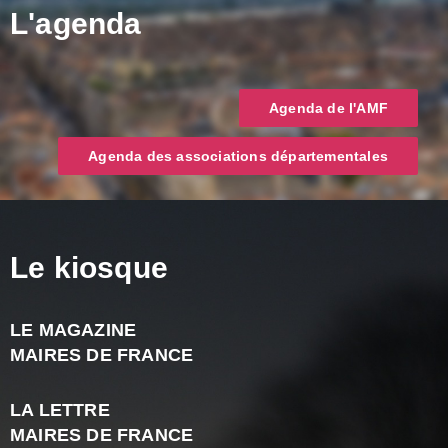
L'agenda
Agenda de l'AMF
Agenda des associations départementales
Le kiosque
LE MAGAZINE
J
MAIRES DE FRANCE
A
2
LA LETTRE
-
MAIRES DE FRANCE
N