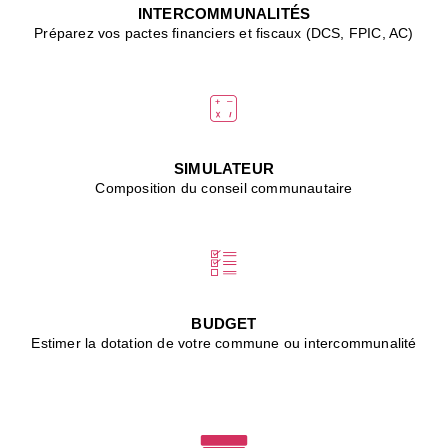
J
INTERCOMMUNALITÉS
(
Préparez vos pactes financiers et fiscaux (DCS, FPIC, AC)
i
u
vi
d
"
p
s
SIMULATEUR
"
Composition du conseil communautaire
■
L
B
:
l
é
c
BUDGET
l
Estimer la dotation de votre commune ou intercommunalité
f
d
c
m
■