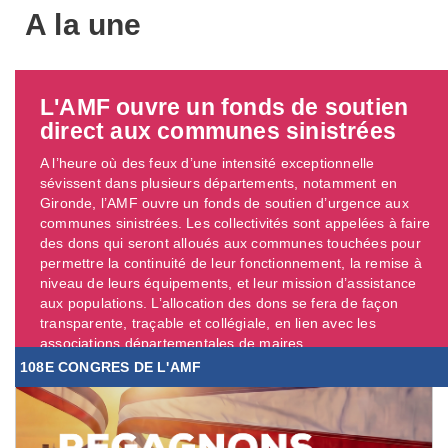
A la une
L'AMF ouvre un fonds de soutien
direct aux communes sinistrées
A l’heure où des feux d’une intensité exceptionnelle
sévissent dans plusieurs départements, notamment en
Gironde, l’AMF ouvre un fonds de soutien d’urgence aux
communes sinistrées. Les collectivités sont appelées à faire
des dons qui seront alloués aux communes touchées pour
permettre la continuité de leur fonctionnement, la remise à
niveau de leurs équipements, et leur mission d’assistance
aux populations. L’allocation des dons se fera de façon
transparente, traçable et collégiale, en lien avec les
associations départementales de maires. ...
108E CONGRES DE L'AMF