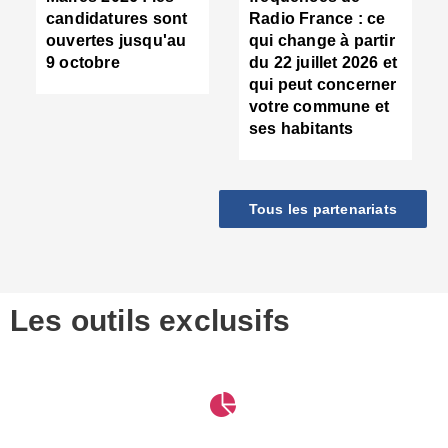
d
candidatures sont
Radio France : ce
c
ouvertes jusqu'au
qui change à partir
d
9 octobre
du 22 juillet 2026 et
l
qui peut concerner
P
votre commune et
d
ses habitants
:
c
d
r
Tous les partenariats
s
l
h
■
S
D
Les outils exclusifs
V
m
d
S
M
e