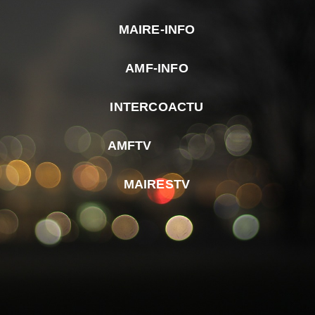
MAIRE-INFO
m
AMF-INFO
e
p
INTERCOACTU
d
M
AMFTV
d
F
MAIRESTV
e
l
m
d
r
d
m
e
d
é