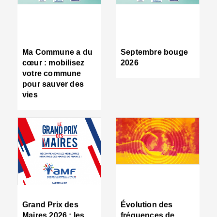
R
d
tr
d
c
Ma Commune a du
Septembre bouge
:
cœur : mobilisez
2026
s
votre commune
s
pour sauver des
s
vies
n
d
■
S
m
:
u
s
i
e
C
■
Grand Prix des
Évolution des
C
Maires 2026 : les
fréquences de