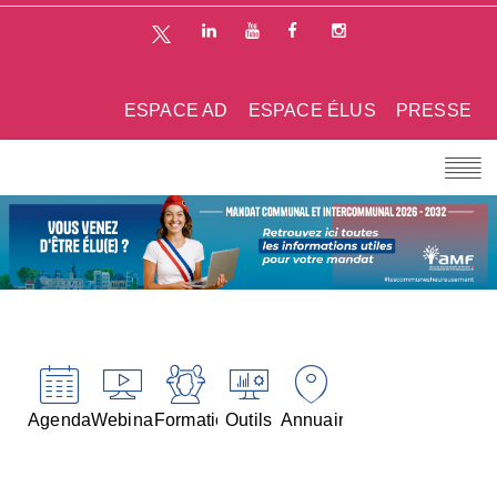
ESPACE AD
ESPACE ÉLUS
PRESSE
Agenda
Webinaires
Formations
Outils
Annuaires