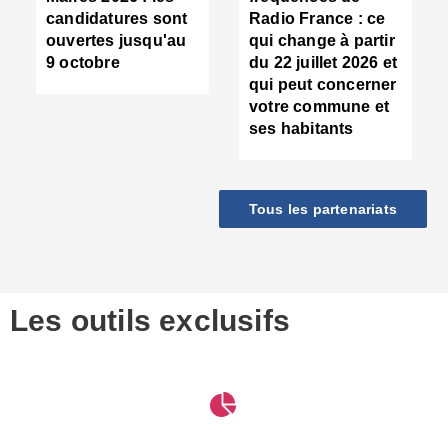
d
candidatures sont
Radio France : ce
c
ouvertes jusqu'au
qui change à partir
d
9 octobre
du 22 juillet 2026 et
l
qui peut concerner
P
votre commune et
d
ses habitants
:
c
d
r
Tous les partenariats
s
l
h
■
S
D
Les outils exclusifs
V
m
d
S
M
e