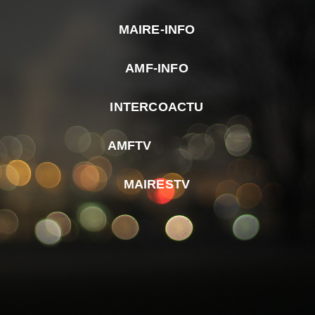
MAIRE-INFO
m
AMF-INFO
e
p
INTERCOACTU
d
M
AMFTV
d
F
MAIRESTV
e
l
m
d
r
d
m
e
d
é