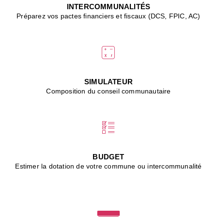
J
INTERCOMMUNALITÉS
(
Préparez vos pactes financiers et fiscaux (DCS, FPIC, AC)
i
u
vi
d
"
p
s
SIMULATEUR
"
Composition du conseil communautaire
■
L
B
:
l
é
c
BUDGET
l
Estimer la dotation de votre commune ou intercommunalité
f
d
c
m
■