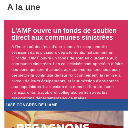
A la une
L'AMF ouvre un fonds de soutien
direct aux communes sinistrées
A l’heure où des feux d’une intensité exceptionnelle
sévissent dans plusieurs départements, notamment en
Gironde, l’AMF ouvre un fonds de soutien d’urgence aux
communes sinistrées. Les collectivités sont appelées à faire
des dons qui seront alloués aux communes touchées pour
permettre la continuité de leur fonctionnement, la remise à
niveau de leurs équipements, et leur mission d’assistance
aux populations. L’allocation des dons se fera de façon
transparente, traçable et collégiale, en lien avec les
associations départementales de maires. ...
108E CONGRES DE L'AMF