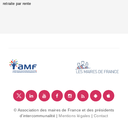
retraite par rente
i
é
:
m
© Association des maires de France et des présidents
d'intercommunalité |
Mentions légales
|
Contact