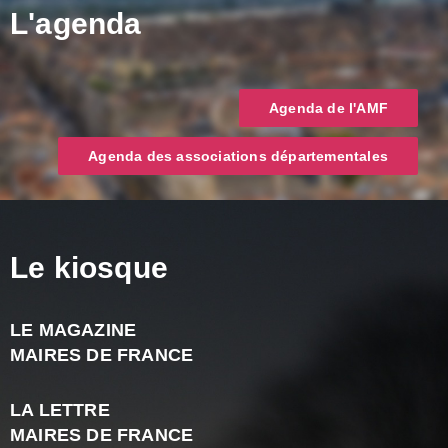
L'agenda
Agenda de l'AMF
Agenda des associations départementales
Le kiosque
LE MAGAZINE
J
MAIRES DE FRANCE
A
2
LA LETTRE
-
MAIRES DE FRANCE
N