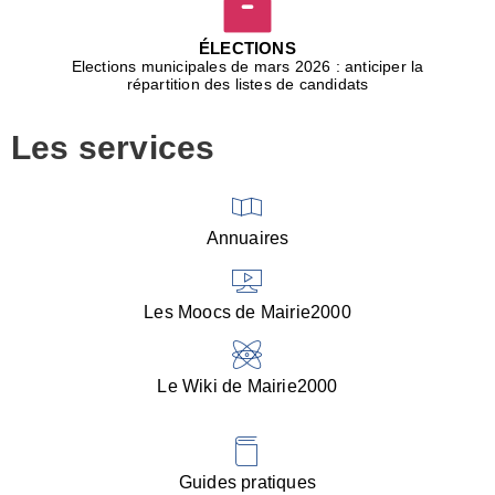
D
j
ÉLECTIONS
b
Elections municipales de mars 2026 : anticiper la
r
répartition des listes de candidats
u
m
Les services
p
■
V
l
V
Annuaires
(
d
C
Les Moocs de Mairie2000
d
s
i
Le Wiki de Mairie2000
■
P
d
l
d
Guides pratiques