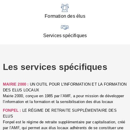
:
d
l
Formation des élus
C
■
N
Services spécifiques
:
s
u
p
e
Les services spécifiques
p
■
C
p
MAIRIE 2000 :
UN OUTIL POUR L'INFORMATION ET LA FORMATION
l
DES ELUS LOCAUX
r
Mairie 2000, conçue en 1985 par l’AMF, a pour mission de développer
d
l’information et la formation et la sensibilisation des élus locaux
l
FONPEL :
LE RÉGIME DE RETRAITE SUPPLÉMENTAIRE DES
p
ELUS
■
Fonpel est le régime de retraite supplémentaire par capitalisation, créé
L
par l’AMF, qui permet aux élus locaux adhérents de se constituer une
e