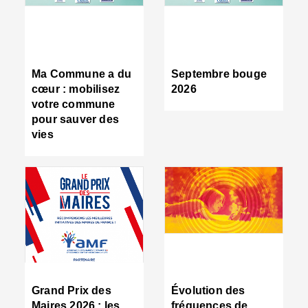
R
d
tr
d
c
Ma Commune a du
Septembre bouge
:
cœur : mobilisez
2026
s
votre commune
s
pour sauver des
s
vies
n
d
■
S
m
:
u
s
i
e
C
■
Grand Prix des
Évolution des
C
Maires 2026 : les
fréquences de