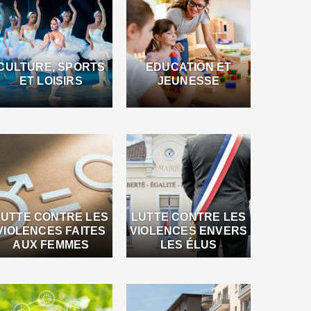
CULTURE, SPORTS
EDUCATION ET
ET LOISIRS
JEUNESSE
LUTTE CONTRE LES
LUTTE CONTRE LES
VIOLENCES FAITES
VIOLENCES ENVERS
AUX FEMMES
LES ÉLUS