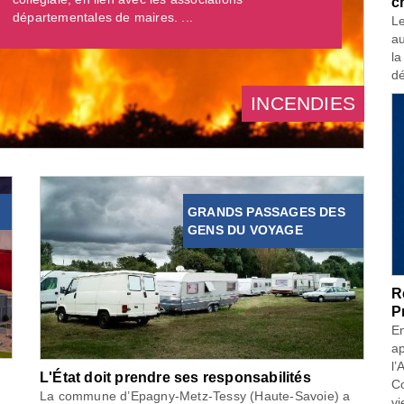
c
départementales de maires. ...
Le
au
la
dé
INCENDIES
GRANDS PASSAGES DES
GENS DU VOYAGE
R
P
En
ap
l’
L'État doit prendre ses responsabilités
Co
La commune d’Epagny-Metz-Tessy (Haute-Savoie) a
vi