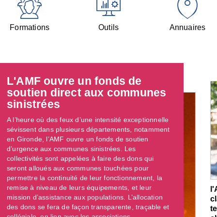
Formations
Outils
Annuaires
L'AMF ouvre un fonds de
soutien direct aux communes
sinistrées
A l’heure où des feux d’une intensité exceptionnelle
sévissent dans plusieurs départements, notamment
en Gironde, l’AMF ouvre un fonds de soutien
d’urgence aux communes sinistrées. Les
collectivités sont appelées à faire des dons qui
seront alloués aux communes touchées pour
permettre la continuité de leur fonctionnement, la
remise à niveau de leurs équipements, et leur
l
mission d’assistance aux populations. L’allocation
c
des dons se fera de façon transparente, traçable et
t
collégiale, en lien avec les associations