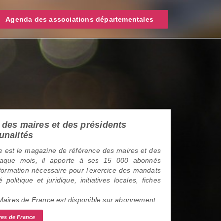
Agenda des associations départementales
des maires et des présidents
unalités
 est le magazine de référence des maires et des
haque mois, il apporte à ses 15 000 abonnés
information nécessaire pour l’exercice des mandats
é politique et juridique, initiatives locales, fiches
 Maires de France est disponible sur abonnement.
res de France