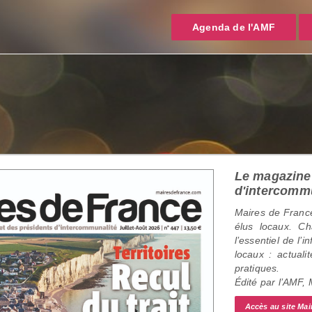
Agenda de l'AMF
Le magazine 
d'intercomm
Maires de France
élus locaux. C
l’essentiel de l’
locaux : actualit
pratiques.
Édité par l’AMF,
Accès au site Mai