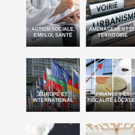
ACTION SOCIALE,
AMÉNAGEMENT D
EMPLOI, SANTÉ
TERRITOIRE
EUROPE ET
FINANCES ET
INTERNATIONAL
FISCALITÉ LOCAL