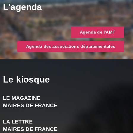
L'agenda
Agenda de l'AMF
Agenda des associations départementales
Le kiosque
LE MAGAZINE
J
MAIRES DE FRANCE
A
2
LA LETTRE
-
MAIRES DE FRANCE
N