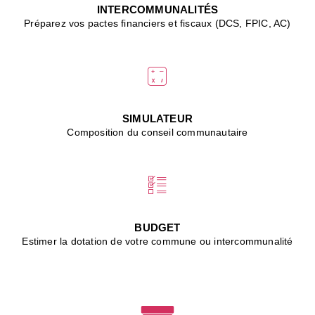
J
INTERCOMMUNALITÉS
(
Préparez vos pactes financiers et fiscaux (DCS, FPIC, AC)
i
u
vi
d
"
p
s
SIMULATEUR
"
Composition du conseil communautaire
■
L
B
:
l
é
c
BUDGET
l
Estimer la dotation de votre commune ou intercommunalité
f
d
c
m
■