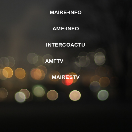
MAIRE-INFO
m
AMF-INFO
e
p
INTERCOACTU
d
M
AMFTV
d
F
MAIRESTV
e
l
m
d
r
d
m
e
d
é