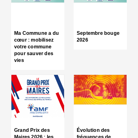
R
d
tr
d
c
Ma Commune a du
Septembre bouge
:
cœur : mobilisez
2026
s
votre commune
s
pour sauver des
s
vies
n
d
■
S
m
:
u
s
i
e
C
■
Grand Prix des
Évolution des
C
Maires 2026 : les
fréquences de