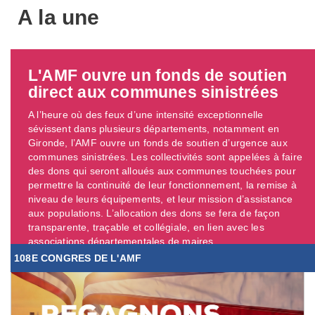
A la une
L'AMF ouvre un fonds de soutien
direct aux communes sinistrées
A l’heure où des feux d’une intensité exceptionnelle
sévissent dans plusieurs départements, notamment en
Gironde, l’AMF ouvre un fonds de soutien d’urgence aux
communes sinistrées. Les collectivités sont appelées à faire
des dons qui seront alloués aux communes touchées pour
permettre la continuité de leur fonctionnement, la remise à
niveau de leurs équipements, et leur mission d’assistance
aux populations. L’allocation des dons se fera de façon
transparente, traçable et collégiale, en lien avec les
associations départementales de maires. ...
108E CONGRES DE L'AMF