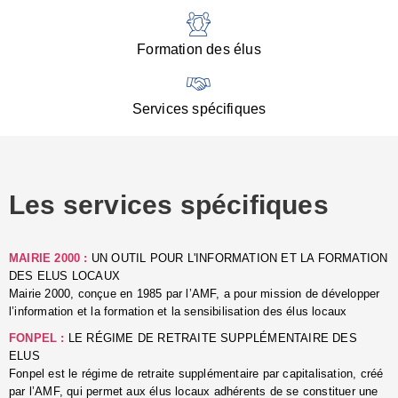
:
d
l
Formation des élus
C
■
N
Services spécifiques
:
s
u
p
e
Les services spécifiques
p
■
C
p
MAIRIE 2000 :
UN OUTIL POUR L'INFORMATION ET LA FORMATION
l
DES ELUS LOCAUX
r
Mairie 2000, conçue en 1985 par l’AMF, a pour mission de développer
d
l’information et la formation et la sensibilisation des élus locaux
l
FONPEL :
LE RÉGIME DE RETRAITE SUPPLÉMENTAIRE DES
p
ELUS
■
Fonpel est le régime de retraite supplémentaire par capitalisation, créé
L
par l’AMF, qui permet aux élus locaux adhérents de se constituer une
e