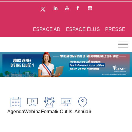
ESPACE AD
ESPACE ÉLUS
PRESSE
Agenda
Webinaires
Formations
Outils
Annuaires