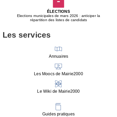
D
j
ÉLECTIONS
b
Elections municipales de mars 2026 : anticiper la
r
répartition des listes de candidats
u
m
Les services
p
■
V
l
V
Annuaires
(
d
C
Les Moocs de Mairie2000
d
s
i
Le Wiki de Mairie2000
■
P
d
l
d
Guides pratiques