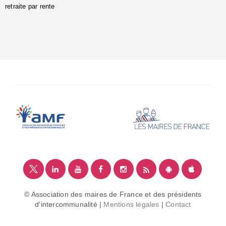
retraite par rente
i
é
:
m
© Association des maires de France et des présidents
d'intercommunalité |
Mentions légales
|
Contact