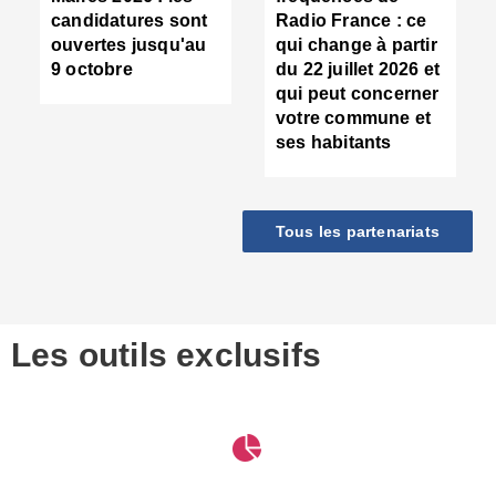
d
candidatures sont
Radio France : ce
c
ouvertes jusqu'au
qui change à partir
d
9 octobre
du 22 juillet 2026 et
l
qui peut concerner
P
votre commune et
d
ses habitants
:
c
d
r
Tous les partenariats
s
l
h
■
S
D
Les outils exclusifs
V
m
d
S
M
e