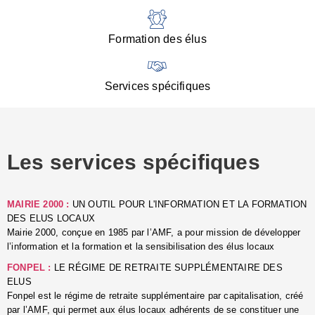
:
d
l
Formation des élus
C
■
N
Services spécifiques
:
s
u
p
e
Les services spécifiques
p
■
C
p
MAIRIE 2000 :
UN OUTIL POUR L'INFORMATION ET LA FORMATION
l
DES ELUS LOCAUX
r
Mairie 2000, conçue en 1985 par l’AMF, a pour mission de développer
d
l’information et la formation et la sensibilisation des élus locaux
l
FONPEL :
LE RÉGIME DE RETRAITE SUPPLÉMENTAIRE DES
p
ELUS
■
Fonpel est le régime de retraite supplémentaire par capitalisation, créé
L
par l’AMF, qui permet aux élus locaux adhérents de se constituer une
e