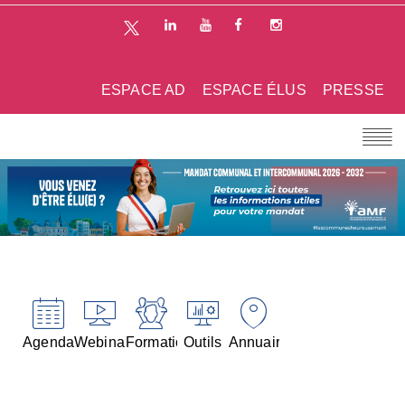
ESPACE AD
ESPACE ÉLUS
PRESSE
Agenda
Webinaires
Formations
Outils
Annuaires