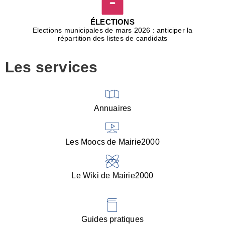
D
j
ÉLECTIONS
b
Elections municipales de mars 2026 : anticiper la
r
répartition des listes de candidats
u
m
Les services
p
■
V
l
V
Annuaires
(
d
C
Les Moocs de Mairie2000
d
s
i
Le Wiki de Mairie2000
■
P
d
l
d
Guides pratiques