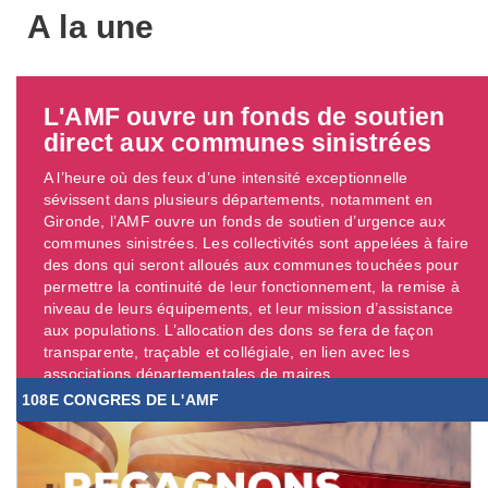
A la une
L'AMF ouvre un fonds de soutien
direct aux communes sinistrées
A l’heure où des feux d’une intensité exceptionnelle
sévissent dans plusieurs départements, notamment en
Gironde, l’AMF ouvre un fonds de soutien d’urgence aux
communes sinistrées. Les collectivités sont appelées à faire
des dons qui seront alloués aux communes touchées pour
permettre la continuité de leur fonctionnement, la remise à
niveau de leurs équipements, et leur mission d’assistance
aux populations. L’allocation des dons se fera de façon
transparente, traçable et collégiale, en lien avec les
associations départementales de maires. ...
108E CONGRES DE L'AMF