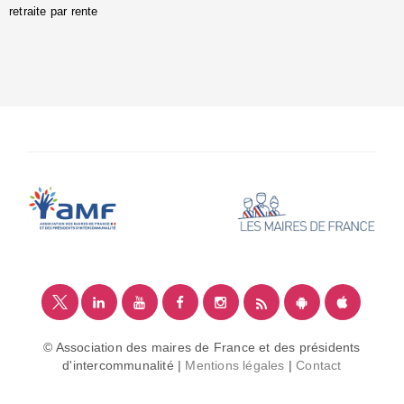
retraite par rente
i
é
:
m
© Association des maires de France et des présidents
d'intercommunalité |
Mentions légales
|
Contact