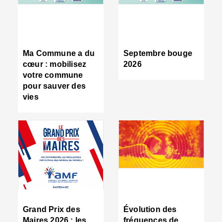
R
d
tr
d
c
Ma Commune a du
Septembre bouge
:
cœur : mobilisez
2026
s
votre commune
s
pour sauver des
s
vies
n
d
■
S
m
:
u
s
i
e
C
■
Grand Prix des
Évolution des
C
Maires 2026 : les
fréquences de