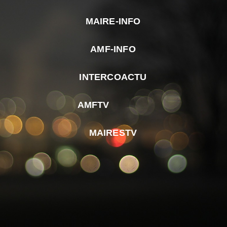
MAIRE-INFO
m
AMF-INFO
e
p
INTERCOACTU
d
M
AMFTV
d
F
MAIRESTV
e
l
m
d
r
d
m
e
d
é