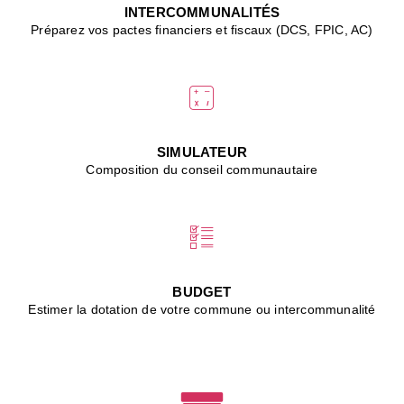
J
INTERCOMMUNALITÉS
(
Préparez vos pactes financiers et fiscaux (DCS, FPIC, AC)
i
u
vi
d
"
p
s
SIMULATEUR
"
Composition du conseil communautaire
■
L
B
:
l
é
c
BUDGET
l
Estimer la dotation de votre commune ou intercommunalité
f
d
c
m
■