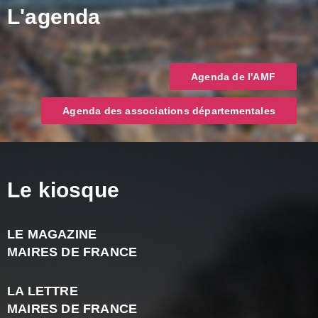
L'agenda
Agenda de l'AMF
Agenda des associations départementales
Le kiosque
LE MAGAZINE
J
MAIRES DE FRANCE
A
2
LA LETTRE
-
MAIRES DE FRANCE
N