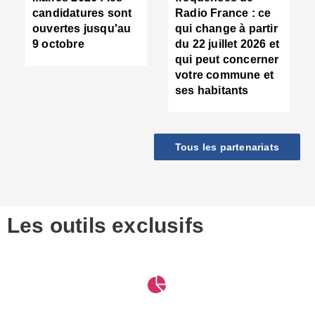
d
candidatures sont
Radio France : ce
c
ouvertes jusqu'au
qui change à partir
d
9 octobre
du 22 juillet 2026 et
l
qui peut concerner
P
votre commune et
d
ses habitants
:
c
d
r
Tous les partenariats
s
l
h
■
S
D
Les outils exclusifs
V
m
d
S
M
e