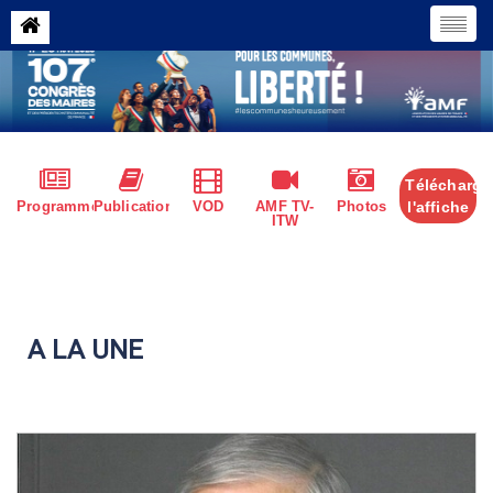
Télécharge
Programme
Publications
VOD
AMF TV-
Photos
l'affiche
ITW
A LA UNE