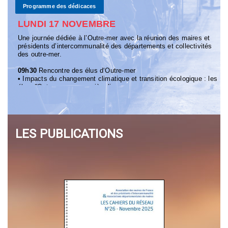
Programme des dédicaces
LUNDI 17 NOVEMBRE
Une journée dédiée à l’Outre-mer avec la réunion des maires et
présidents d’intercommunalité des départements et collectivités
des outre-mer.
09h30
Rencontre des élus d‘Outre-mer
•
Impacts du changement climatique et transition écologique : les
élus d'Outre-mer en première ligne
14h30
Rencontre des élus d‘Outre-mer
•
La sécurité dans les communes d'Outre-mer
>> Programme détaillé
LES PUBLICATIONS