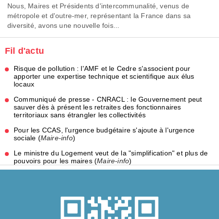
Nous, Maires et Présidents d'intercommunalité, venus de
métropole et d'outre-mer, représentant la France dans sa
diversité, avons une nouvelle fois...
Fil d'actu
Risque de pollution : l'AMF et le Cedre s'associent pour
apporter une expertise technique et scientifique aux élus
locaux
Communiqué de presse - CNRACL : le Gouvernement peut
sauver dès à présent les retraites des fonctionnaires
territoriaux sans étrangler les collectivités
Pour les CCAS, l'urgence budgétaire s'ajoute à l'urgence
sociale (
Maire-info
)
Le ministre du Logement veut de la "simplification" et plus de
pouvoirs pour les maires (
Maire-info
)
Budget 2026 : les maires dénoncent les conséquences de
ponctions qui les conduiraient "à la rupture" (
Maire-info
)
L'AMF et la Gendarmerie nationale renforcent leur partenariat
au service des élus et des territoires