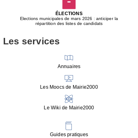
D
j
ÉLECTIONS
b
Elections municipales de mars 2026 : anticiper la
r
répartition des listes de candidats
u
m
Les services
p
■
V
l
V
Annuaires
(
d
C
Les Moocs de Mairie2000
d
s
i
Le Wiki de Mairie2000
■
P
d
l
d
Guides pratiques