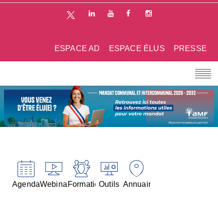
ESPACE AD
ESPACE ÉLUS
PRESSE
Agenda
Webinaires
Formations
Outils
Annuaires