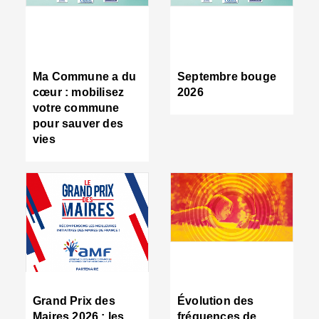
R
d
tr
d
c
Ma Commune a du
Septembre bouge
:
cœur : mobilisez
2026
s
votre commune
s
pour sauver des
s
vies
n
d
■
S
m
:
u
s
i
e
C
■
Grand Prix des
Évolution des
C
Maires 2026 : les
fréquences de