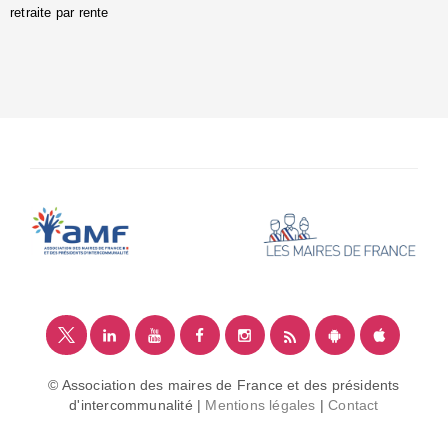
retraite par rente
i
é
:
m
© Association des maires de France et des présidents
d'intercommunalité |
Mentions légales
|
Contact