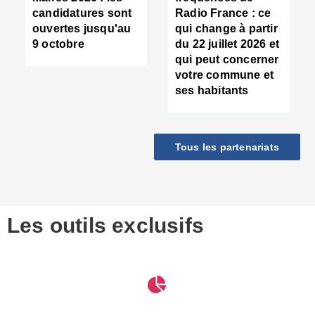
d
candidatures sont
Radio France : ce
c
ouvertes jusqu'au
qui change à partir
d
9 octobre
du 22 juillet 2026 et
l
qui peut concerner
P
votre commune et
d
ses habitants
:
c
d
r
Tous les partenariats
s
l
h
■
S
D
Les outils exclusifs
V
m
d
S
M
e