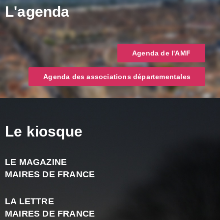
L'agenda
Agenda de l'AMF
Agenda des associations départementales
Le kiosque
LE MAGAZINE
J
MAIRES DE FRANCE
A
2
LA LETTRE
-
MAIRES DE FRANCE
N