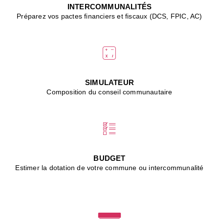
J
INTERCOMMUNALITÉS
(
Préparez vos pactes financiers et fiscaux (DCS, FPIC, AC)
i
u
vi
d
"
p
s
SIMULATEUR
"
Composition du conseil communautaire
■
L
B
:
l
é
c
BUDGET
l
Estimer la dotation de votre commune ou intercommunalité
f
d
c
m
■