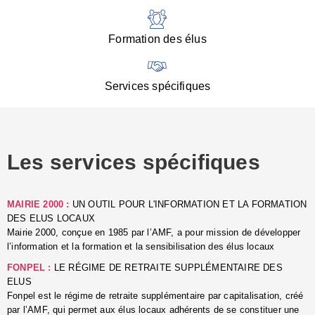
:
d
l
Formation des élus
C
■
N
Services spécifiques
:
s
u
p
e
Les services spécifiques
p
■
C
p
MAIRIE 2000 :
UN OUTIL POUR L'INFORMATION ET LA FORMATION
l
DES ELUS LOCAUX
r
Mairie 2000, conçue en 1985 par l’AMF, a pour mission de développer
d
l’information et la formation et la sensibilisation des élus locaux
l
FONPEL :
LE RÉGIME DE RETRAITE SUPPLÉMENTAIRE DES
p
ELUS
■
Fonpel est le régime de retraite supplémentaire par capitalisation, créé
L
par l’AMF, qui permet aux élus locaux adhérents de se constituer une
e