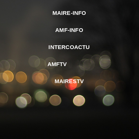
MAIRE-INFO
m
AMF-INFO
e
p
INTERCOACTU
d
M
AMFTV
d
F
MAIRESTV
e
l
m
d
r
d
m
e
d
é