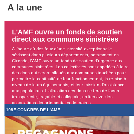
A la une
L'AMF ouvre un fonds de soutien
direct aux communes sinistrées
A l’heure où des feux d’une intensité exceptionnelle
sévissent dans plusieurs départements, notamment en
Gironde, l’AMF ouvre un fonds de soutien d’urgence aux
communes sinistrées. Les collectivités sont appelées à faire
des dons qui seront alloués aux communes touchées pour
permettre la continuité de leur fonctionnement, la remise à
niveau de leurs équipements, et leur mission d’assistance
aux populations. L’allocation des dons se fera de façon
transparente, traçable et collégiale, en lien avec les
associations départementales de maires. ...
108E CONGRES DE L'AMF