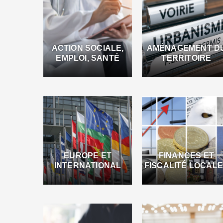
ACTION SOCIALE,
AMÉNAGEMENT D
EMPLOI, SANTÉ
TERRITOIRE
EUROPE ET
FINANCES ET
INTERNATIONAL
FISCALITÉ LOCAL