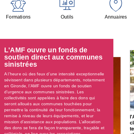
Formations
Outils
Annuaires
L'AMF ouvre un fonds de
soutien direct aux communes
sinistrées
A l’heure où des feux d’une intensité exceptionnelle
sévissent dans plusieurs départements, notamment
en Gironde, l’AMF ouvre un fonds de soutien
d’urgence aux communes sinistrées. Les
collectivités sont appelées à faire des dons qui
seront alloués aux communes touchées pour
permettre la continuité de leur fonctionnement, la
remise à niveau de leurs équipements, et leur
l
mission d’assistance aux populations. L’allocation
c
des dons se fera de façon transparente, traçable et
t
collégiale, en lien avec les associations