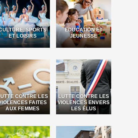
CULTURE, SPORTS
EDUCATION ET
ET LOISIRS
JEUNESSE
LUTTE CONTRE LES
LUTTE CONTRE LES
VIOLENCES FAITES
VIOLENCES ENVERS
AUX FEMMES
LES ÉLUS