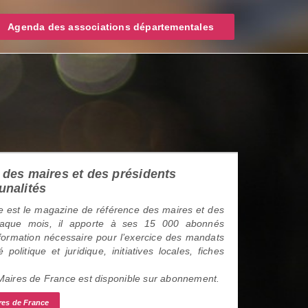
Agenda des associations départementales
des maires et des présidents
unalités
 est le magazine de référence des maires et des
haque mois, il apporte à ses 15 000 abonnés
information nécessaire pour l’exercice des mandats
é politique et juridique, initiatives locales, fiches
 Maires de France est disponible sur abonnement.
res de France