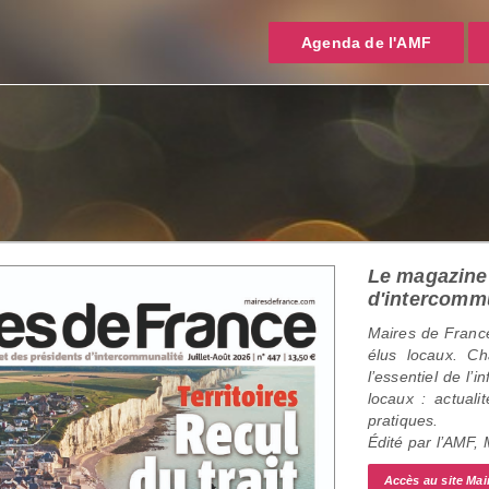
Agenda de l'AMF
Le magazine 
d'intercomm
Maires de France
élus locaux. C
l’essentiel de l’
locaux : actualit
pratiques.
Édité par l’AMF,
Accès au site Mai