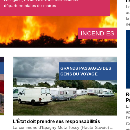
c
départementales de maires. ...
Le
au
la
dé
INCENDIES
GRANDS PASSAGES DES
GENS DU VOYAGE
R
P
En
ap
l’
L'État doit prendre ses responsabilités
Co
La commune d’Epagny-Metz-Tessy (Haute-Savoie) a
vi