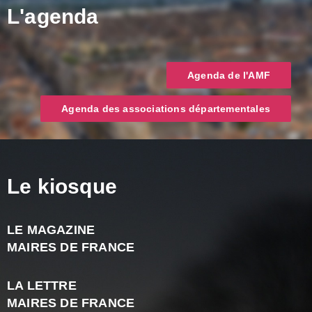
L'agenda
Agenda de l'AMF
Agenda des associations départementales
Le kiosque
LE MAGAZINE
J
MAIRES DE FRANCE
A
2
LA LETTRE
-
MAIRES DE FRANCE
N