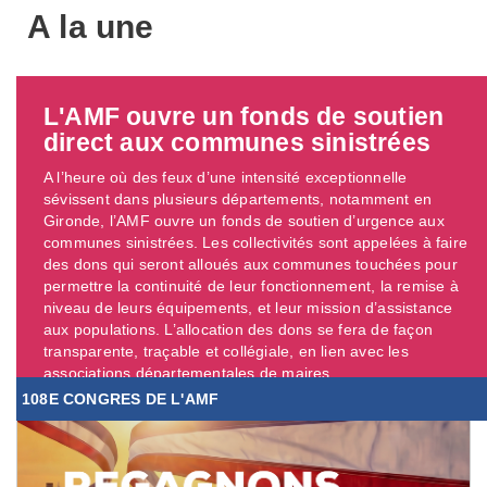
A la une
L'AMF ouvre un fonds de soutien
direct aux communes sinistrées
A l’heure où des feux d’une intensité exceptionnelle
sévissent dans plusieurs départements, notamment en
Gironde, l’AMF ouvre un fonds de soutien d’urgence aux
communes sinistrées. Les collectivités sont appelées à faire
des dons qui seront alloués aux communes touchées pour
permettre la continuité de leur fonctionnement, la remise à
niveau de leurs équipements, et leur mission d’assistance
aux populations. L’allocation des dons se fera de façon
transparente, traçable et collégiale, en lien avec les
associations départementales de maires. ...
108E CONGRES DE L'AMF