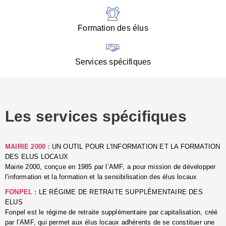
:
d
l
Formation des élus
C
■
N
Services spécifiques
:
s
u
p
e
Les services spécifiques
p
■
C
p
MAIRIE 2000 :
UN OUTIL POUR L'INFORMATION ET LA FORMATION
l
DES ELUS LOCAUX
r
Mairie 2000, conçue en 1985 par l’AMF, a pour mission de développer
d
l’information et la formation et la sensibilisation des élus locaux
l
FONPEL :
LE RÉGIME DE RETRAITE SUPPLÉMENTAIRE DES
p
ELUS
■
Fonpel est le régime de retraite supplémentaire par capitalisation, créé
L
par l’AMF, qui permet aux élus locaux adhérents de se constituer une
e