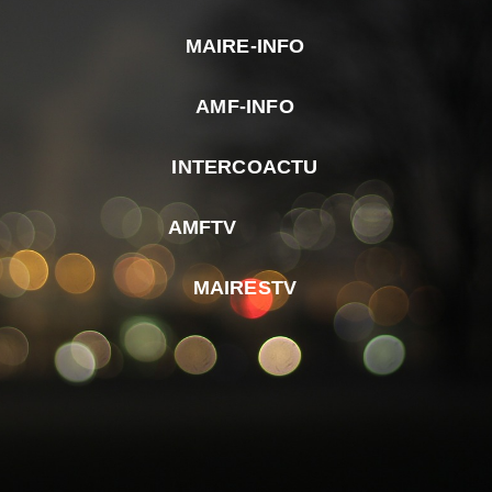
MAIRE-INFO
m
AMF-INFO
e
p
INTERCOACTU
d
M
AMFTV
d
F
MAIRESTV
e
l
m
d
r
d
m
e
d
é