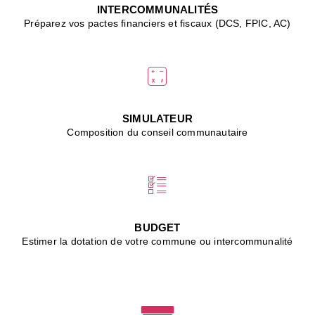
J
INTERCOMMUNALITÉS
(
Préparez vos pactes financiers et fiscaux (DCS, FPIC, AC)
i
u
vi
d
"
p
s
SIMULATEUR
"
Composition du conseil communautaire
■
L
B
:
l
é
c
BUDGET
l
Estimer la dotation de votre commune ou intercommunalité
f
d
c
m
■