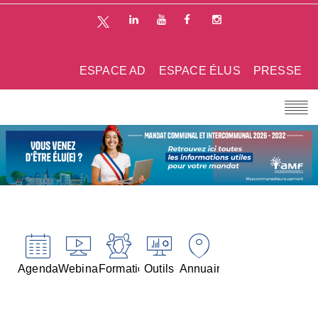
ESPACE AD
ESPACE ÉLUS
PRESSE
Agenda
Webinaires
Formations
Outils
Annuaires