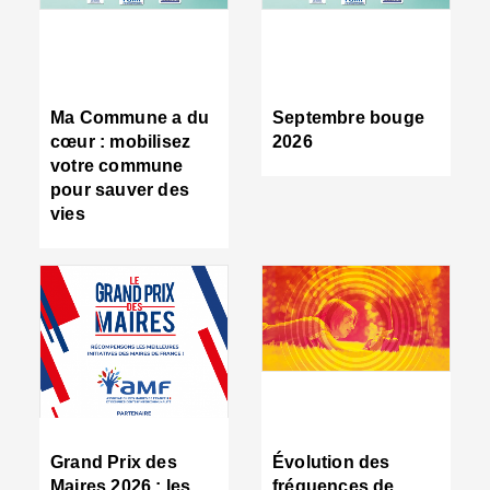
R
d
tr
d
c
Ma Commune a du
Septembre bouge
:
cœur : mobilisez
2026
s
votre commune
s
pour sauver des
s
vies
n
d
■
S
m
:
u
s
i
e
C
■
Grand Prix des
Évolution des
C
Maires 2026 : les
fréquences de