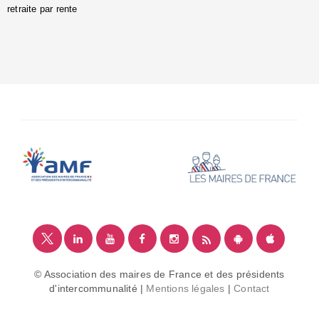
retraite par rente
i
é
:
m
© Association des maires de France et des présidents
d'intercommunalité |
Mentions légales
|
Contact