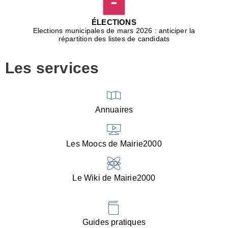
D
j
ÉLECTIONS
b
Elections municipales de mars 2026 : anticiper la
r
répartition des listes de candidats
u
m
Les services
p
■
V
l
V
Annuaires
(
d
C
Les Moocs de Mairie2000
d
s
i
Le Wiki de Mairie2000
■
P
d
l
d
Guides pratiques