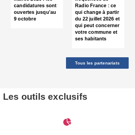
d
candidatures sont
Radio France : ce
c
ouvertes jusqu'au
qui change à partir
d
9 octobre
du 22 juillet 2026 et
l
qui peut concerner
P
votre commune et
d
ses habitants
:
c
d
r
Tous les partenariats
s
l
h
■
S
D
Les outils exclusifs
V
m
d
S
M
e