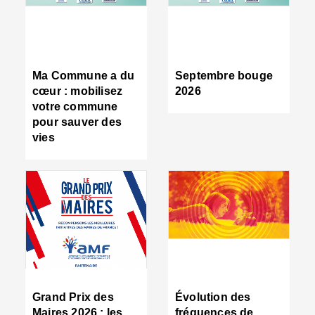
R
d
tr
d
c
Ma Commune a du
Septembre bouge
:
cœur : mobilisez
2026
s
votre commune
s
pour sauver des
s
vies
n
d
■
S
m
:
u
s
i
e
C
■
Grand Prix des
Évolution des
C
Maires 2026 : les
fréquences de