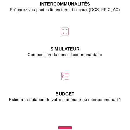
J
INTERCOMMUNALITÉS
(
Préparez vos pactes financiers et fiscaux (DCS, FPIC, AC)
i
u
vi
d
"
p
s
SIMULATEUR
"
Composition du conseil communautaire
■
L
B
:
l
é
c
BUDGET
l
Estimer la dotation de votre commune ou intercommunalité
f
d
c
m
■