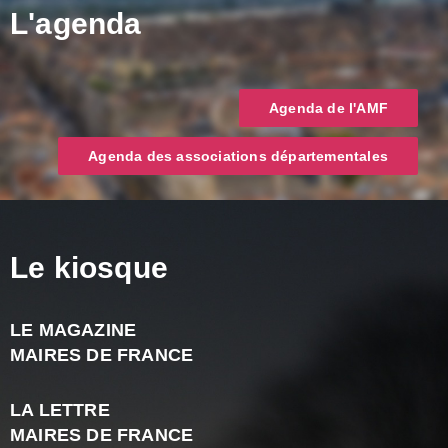
L'agenda
Agenda de l'AMF
Agenda des associations départementales
Le kiosque
LE MAGAZINE
J
MAIRES DE FRANCE
A
2
LA LETTRE
-
MAIRES DE FRANCE
N