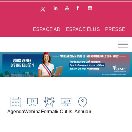
ESPACE AD
ESPACE ÉLUS
PRESSE
Agenda
Webinaires
Formations
Outils
Annuaires