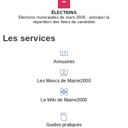
D
j
ÉLECTIONS
b
Elections municipales de mars 2026 : anticiper la
r
répartition des listes de candidats
u
m
Les services
p
■
V
l
V
Annuaires
(
d
C
Les Moocs de Mairie2000
d
s
i
Le Wiki de Mairie2000
■
P
d
l
d
Guides pratiques