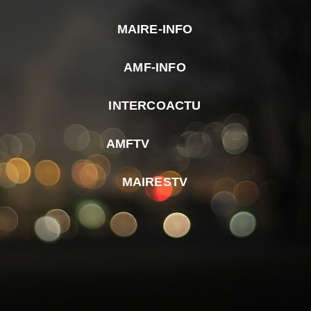
MAIRE-INFO
m
AMF-INFO
e
p
INTERCOACTU
d
M
AMFTV
d
F
MAIRESTV
e
l
m
d
r
d
m
e
d
é