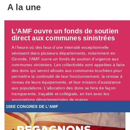
A la une
L'AMF ouvre un fonds de soutien
direct aux communes sinistrées
A l’heure où des feux d’une intensité exceptionnelle
sévissent dans plusieurs départements, notamment en
Gironde, l’AMF ouvre un fonds de soutien d’urgence aux
communes sinistrées. Les collectivités sont appelées à faire
des dons qui seront alloués aux communes touchées pour
permettre la continuité de leur fonctionnement, la remise à
niveau de leurs équipements, et leur mission d’assistance
aux populations. L’allocation des dons se fera de façon
transparente, traçable et collégiale, en lien avec les
associations départementales de maires. ...
108E CONGRES DE L'AMF