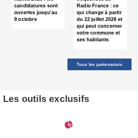
d
candidatures sont
Radio France : ce
c
ouvertes jusqu'au
qui change à partir
d
9 octobre
du 22 juillet 2026 et
l
qui peut concerner
P
votre commune et
d
ses habitants
:
c
d
r
Tous les partenariats
s
l
h
■
S
D
Les outils exclusifs
V
m
d
S
M
e