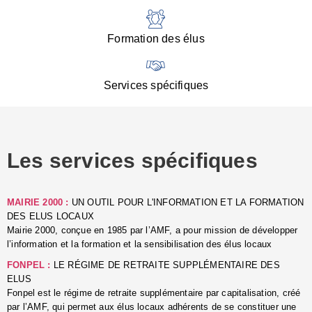
:
d
l
Formation des élus
C
■
N
Services spécifiques
:
s
u
p
e
Les services spécifiques
p
■
C
p
MAIRIE 2000 :
UN OUTIL POUR L'INFORMATION ET LA FORMATION
l
DES ELUS LOCAUX
r
Mairie 2000, conçue en 1985 par l’AMF, a pour mission de développer
d
l’information et la formation et la sensibilisation des élus locaux
l
FONPEL :
LE RÉGIME DE RETRAITE SUPPLÉMENTAIRE DES
p
ELUS
■
Fonpel est le régime de retraite supplémentaire par capitalisation, créé
L
par l’AMF, qui permet aux élus locaux adhérents de se constituer une
e