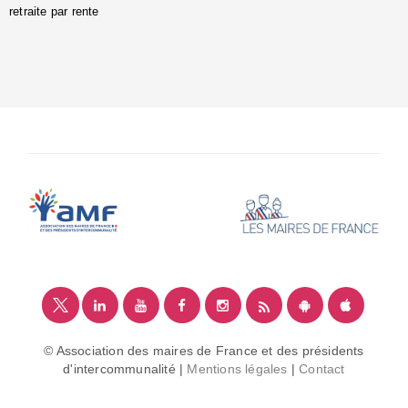
retraite par rente
i
é
:
m
© Association des maires de France et des présidents
d'intercommunalité |
Mentions légales
|
Contact