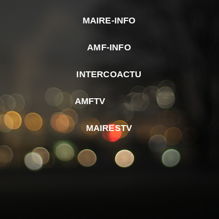
MAIRE-INFO
m
AMF-INFO
e
p
INTERCOACTU
d
M
AMFTV
d
F
MAIRESTV
e
l
m
d
r
d
m
e
d
é