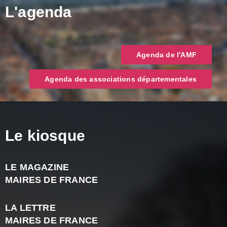
L'agenda
Agenda de l'AMF
Agenda des associations départementales
Le kiosque
LE MAGAZINE
J
MAIRES DE FRANCE
A
2
LA LETTRE
-
MAIRES DE FRANCE
N