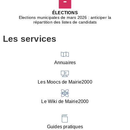
D
j
ÉLECTIONS
b
Elections municipales de mars 2026 : anticiper la
r
répartition des listes de candidats
u
m
Les services
p
■
V
l
V
Annuaires
(
d
C
Les Moocs de Mairie2000
d
s
i
Le Wiki de Mairie2000
■
P
d
l
d
Guides pratiques