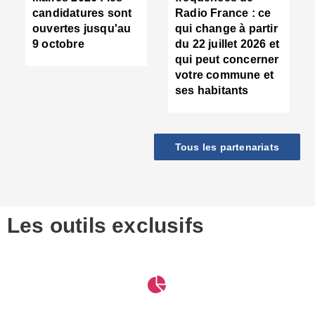
d
candidatures sont
Radio France : ce
c
ouvertes jusqu'au
qui change à partir
d
9 octobre
du 22 juillet 2026 et
l
qui peut concerner
P
votre commune et
d
ses habitants
:
c
d
r
Tous les partenariats
s
l
h
■
S
D
Les outils exclusifs
V
m
d
S
M
e