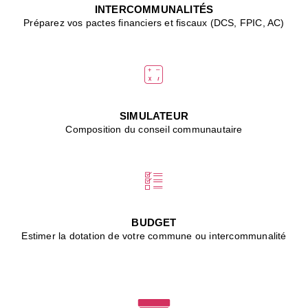
J
INTERCOMMUNALITÉS
(
Préparez vos pactes financiers et fiscaux (DCS, FPIC, AC)
i
u
vi
d
"
p
s
SIMULATEUR
"
Composition du conseil communautaire
■
L
B
:
l
é
c
BUDGET
l
Estimer la dotation de votre commune ou intercommunalité
f
d
c
m
■