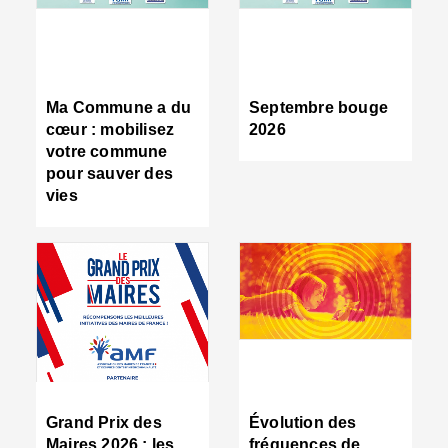
R
d
tr
d
c
Ma Commune a du
Septembre bouge
:
cœur : mobilisez
2026
s
votre commune
s
pour sauver des
s
vies
n
d
■
S
m
:
u
s
i
e
C
■
Grand Prix des
Évolution des
C
Maires 2026 : les
fréquences de