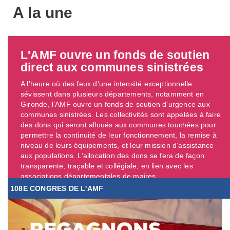
A la une
L'AMF ouvre un fonds de soutien
direct aux communes sinistrées
A l’heure où des feux d’une intensité exceptionnelle
sévissent dans plusieurs départements, notamment en
Gironde, l’AMF ouvre un fonds de soutien d’urgence aux
communes sinistrées. Les collectivités sont appelées à faire
des dons qui seront alloués aux communes touchées pour
permettre la continuité de leur fonctionnement, la remise à
niveau de leurs équipements, et leur mission d’assistance
aux populations. L’allocation des dons se fera de façon
transparente, traçable et collégiale, en lien avec les
associations départementales de maires. ...
108E CONGRES DE L'AMF