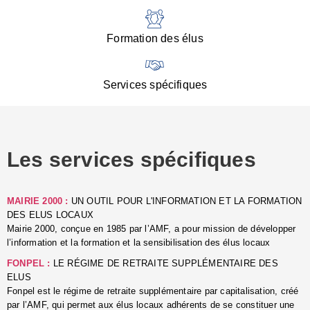
:
d
l
Formation des élus
C
■
N
Services spécifiques
:
s
u
p
e
Les services spécifiques
p
■
C
p
MAIRIE 2000 :
UN OUTIL POUR L'INFORMATION ET LA FORMATION
l
DES ELUS LOCAUX
r
Mairie 2000, conçue en 1985 par l’AMF, a pour mission de développer
d
l’information et la formation et la sensibilisation des élus locaux
l
FONPEL :
LE RÉGIME DE RETRAITE SUPPLÉMENTAIRE DES
p
ELUS
■
Fonpel est le régime de retraite supplémentaire par capitalisation, créé
L
par l’AMF, qui permet aux élus locaux adhérents de se constituer une
e