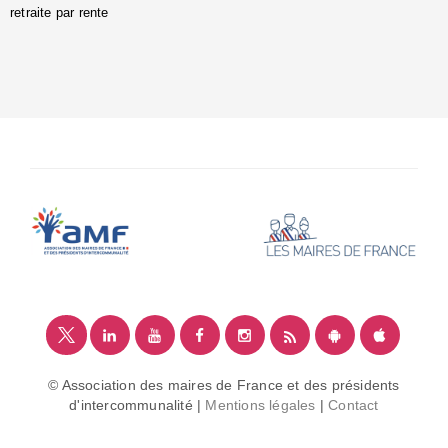
retraite par rente
i
é
:
m
© Association des maires de France et des présidents
d'intercommunalité |
Mentions légales
|
Contact