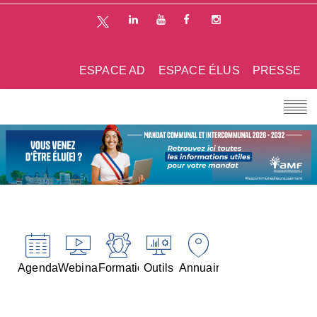
ESPACE AD
ESPACE ÉLUS
PRESSE
Agenda
Webinaires
Formations
Outils
Annuaires