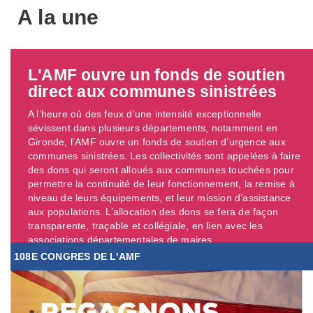
A la une
L'AMF ouvre un fonds de soutien
direct aux communes sinistrées
A l’heure où des feux d’une intensité exceptionnelle
sévissent dans plusieurs départements, notamment en
Gironde, l’AMF ouvre un fonds de soutien d’urgence aux
communes sinistrées. Les collectivités sont appelées à faire
des dons qui seront alloués aux communes touchées pour
permettre la continuité de leur fonctionnement, la remise à
niveau de leurs équipements, et leur mission d’assistance
aux populations. L’allocation des dons se fera de façon
transparente, traçable et collégiale, en lien avec les
associations départementales de maires. ...
108E CONGRES DE L'AMF