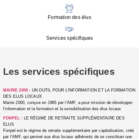
:
d
l
Formation des élus
C
■
N
Services spécifiques
:
s
u
p
e
Les services spécifiques
p
■
C
p
MAIRIE 2000 :
UN OUTIL POUR L'INFORMATION ET LA FORMATION
l
DES ELUS LOCAUX
r
Mairie 2000, conçue en 1985 par l’AMF, a pour mission de développer
d
l’information et la formation et la sensibilisation des élus locaux
l
FONPEL :
LE RÉGIME DE RETRAITE SUPPLÉMENTAIRE DES
p
ELUS
■
Fonpel est le régime de retraite supplémentaire par capitalisation, créé
L
par l’AMF, qui permet aux élus locaux adhérents de se constituer une
e