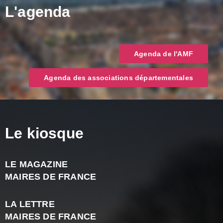
L'agenda
Agenda de l'AMF
Agenda des associations départementales
Le kiosque
LE MAGAZINE
J
MAIRES DE FRANCE
A
2
LA LETTRE
-
MAIRES DE FRANCE
N