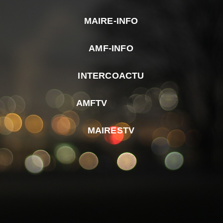
MAIRE-INFO
m
AMF-INFO
e
p
INTERCOACTU
d
M
AMFTV
d
F
MAIRESTV
e
l
m
d
r
d
m
e
d
é