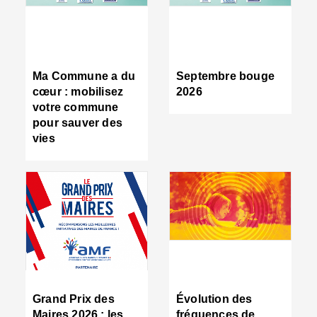
R
d
tr
d
c
Ma Commune a du
Septembre bouge
:
cœur : mobilisez
2026
s
votre commune
s
pour sauver des
s
vies
n
d
■
S
m
:
u
s
i
e
C
■
Grand Prix des
Évolution des
C
Maires 2026 : les
fréquences de