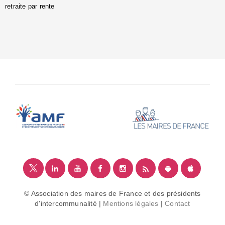
retraite par rente
i
é
:
m
© Association des maires de France et des présidents
d'intercommunalité |
Mentions légales
|
Contact