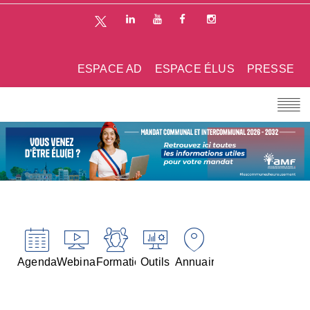
ESPACE AD
ESPACE ÉLUS
PRESSE
Agenda
Webinaires
Formations
Outils
Annuaires