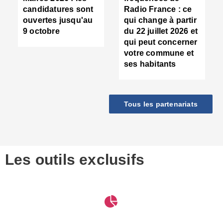
d
candidatures sont
Radio France : ce
c
ouvertes jusqu'au
qui change à partir
d
9 octobre
du 22 juillet 2026 et
l
qui peut concerner
P
votre commune et
d
ses habitants
:
c
d
r
Tous les partenariats
s
l
h
■
S
D
Les outils exclusifs
V
m
d
S
M
e