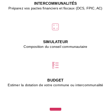
J
INTERCOMMUNALITÉS
(
Préparez vos pactes financiers et fiscaux (DCS, FPIC, AC)
i
u
vi
d
"
p
s
SIMULATEUR
"
Composition du conseil communautaire
■
L
B
:
l
é
c
BUDGET
l
Estimer la dotation de votre commune ou intercommunalité
f
d
c
m
■