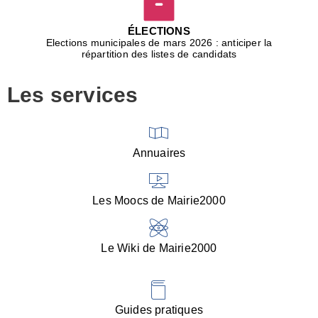
D
j
ÉLECTIONS
b
Elections municipales de mars 2026 : anticiper la
r
répartition des listes de candidats
u
m
Les services
p
■
V
l
V
Annuaires
(
d
C
Les Moocs de Mairie2000
d
s
i
Le Wiki de Mairie2000
■
P
d
l
d
Guides pratiques