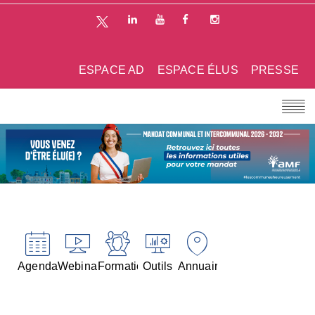
ESPACE AD
ESPACE ÉLUS
PRESSE
Agenda
Webinaires
Formations
Outils
Annuaires