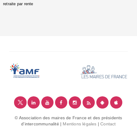
retraite par rente
i
é
:
m
© Association des maires de France et des présidents
d'intercommunalité |
Mentions légales
|
Contact