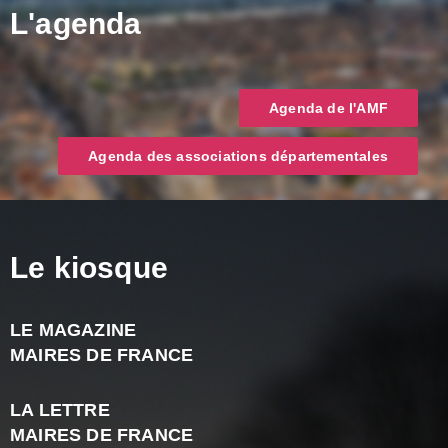
L'agenda
Agenda de l'AMF
Agenda des associations départementales
Le kiosque
LE MAGAZINE
J
MAIRES DE FRANCE
A
2
LA LETTRE
-
MAIRES DE FRANCE
N