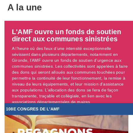
A la une
L'AMF ouvre un fonds de soutien
direct aux communes sinistrées
A l’heure où des feux d’une intensité exceptionnelle
sévissent dans plusieurs départements, notamment en
Gironde, l’AMF ouvre un fonds de soutien d’urgence aux
communes sinistrées. Les collectivités sont appelées à faire
des dons qui seront alloués aux communes touchées pour
permettre la continuité de leur fonctionnement, la remise à
niveau de leurs équipements, et leur mission d’assistance
aux populations. L’allocation des dons se fera de façon
transparente, traçable et collégiale, en lien avec les
associations départementales de maires. ...
108E CONGRES DE L'AMF