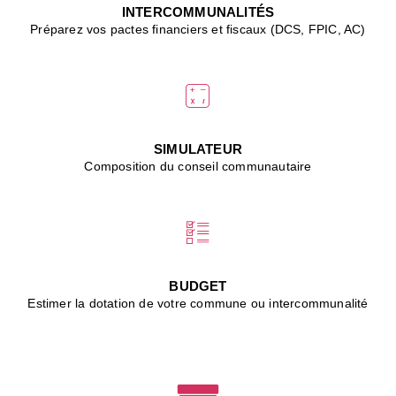
J
INTERCOMMUNALITÉS
(
Préparez vos pactes financiers et fiscaux (DCS, FPIC, AC)
i
u
vi
d
"
p
s
SIMULATEUR
"
Composition du conseil communautaire
■
L
B
:
l
é
c
BUDGET
l
Estimer la dotation de votre commune ou intercommunalité
f
d
c
m
■