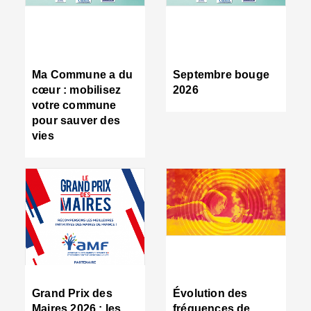
R
d
tr
d
c
Ma Commune a du
Septembre bouge
:
cœur : mobilisez
2026
s
votre commune
s
pour sauver des
s
vies
n
d
■
S
m
:
u
s
i
e
C
■
Grand Prix des
Évolution des
C
Maires 2026 : les
fréquences de