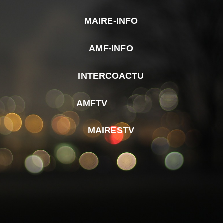
MAIRE-INFO
m
AMF-INFO
e
p
INTERCOACTU
d
M
AMFTV
d
F
MAIRESTV
e
l
m
d
r
d
m
e
d
é