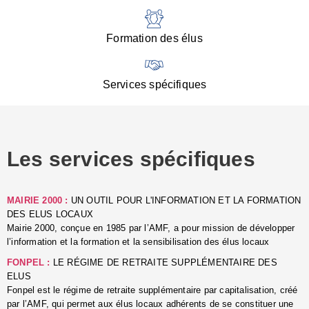
:
d
l
Formation des élus
C
■
N
Services spécifiques
:
s
u
p
e
Les services spécifiques
p
■
C
p
MAIRIE 2000 :
UN OUTIL POUR L'INFORMATION ET LA FORMATION
l
DES ELUS LOCAUX
r
Mairie 2000, conçue en 1985 par l’AMF, a pour mission de développer
d
l’information et la formation et la sensibilisation des élus locaux
l
FONPEL :
LE RÉGIME DE RETRAITE SUPPLÉMENTAIRE DES
p
ELUS
■
Fonpel est le régime de retraite supplémentaire par capitalisation, créé
L
par l’AMF, qui permet aux élus locaux adhérents de se constituer une
e