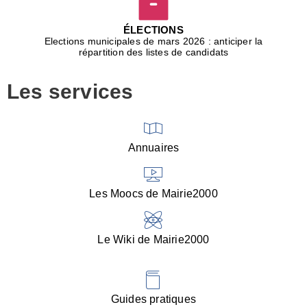
D
j
ÉLECTIONS
b
Elections municipales de mars 2026 : anticiper la
r
répartition des listes de candidats
u
m
Les services
p
■
V
l
V
Annuaires
(
d
C
Les Moocs de Mairie2000
d
s
i
Le Wiki de Mairie2000
■
P
d
l
d
Guides pratiques