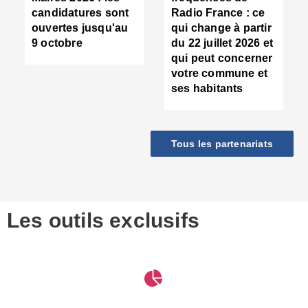
d
candidatures sont
Radio France : ce
c
ouvertes jusqu'au
qui change à partir
d
9 octobre
du 22 juillet 2026 et
l
qui peut concerner
P
votre commune et
d
ses habitants
:
c
d
r
Tous les partenariats
s
l
h
■
S
D
Les outils exclusifs
V
m
d
S
M
e