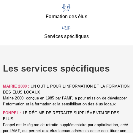
:
d
l
Formation des élus
C
■
N
Services spécifiques
:
s
u
p
e
Les services spécifiques
p
■
C
p
MAIRIE 2000 :
UN OUTIL POUR L'INFORMATION ET LA FORMATION
l
DES ELUS LOCAUX
r
Mairie 2000, conçue en 1985 par l’AMF, a pour mission de développer
d
l’information et la formation et la sensibilisation des élus locaux
l
FONPEL :
LE RÉGIME DE RETRAITE SUPPLÉMENTAIRE DES
p
ELUS
■
Fonpel est le régime de retraite supplémentaire par capitalisation, créé
L
par l’AMF, qui permet aux élus locaux adhérents de se constituer une
e