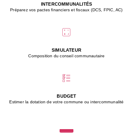
J
INTERCOMMUNALITÉS
(
Préparez vos pactes financiers et fiscaux (DCS, FPIC, AC)
i
u
vi
d
"
p
s
SIMULATEUR
"
Composition du conseil communautaire
■
L
B
:
l
é
c
BUDGET
l
Estimer la dotation de votre commune ou intercommunalité
f
d
c
m
■