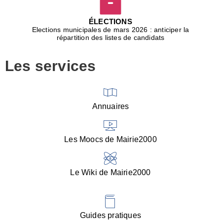
D
j
ÉLECTIONS
b
Elections municipales de mars 2026 : anticiper la
r
répartition des listes de candidats
u
m
Les services
p
■
V
l
V
Annuaires
(
d
C
Les Moocs de Mairie2000
d
s
i
Le Wiki de Mairie2000
■
P
d
l
d
Guides pratiques