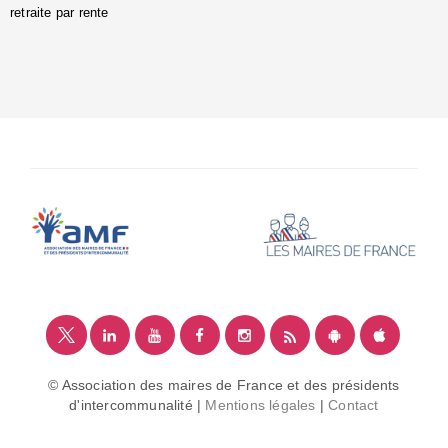
retraite par rente
i
é
:
m
© Association des maires de France et des présidents
d'intercommunalité |
Mentions légales
|
Contact