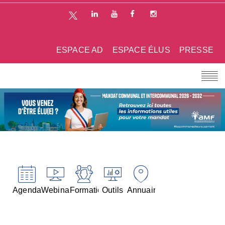
ESPACE AD
ESPACE ÉLUS
PRESSE
Agenda
Webinaires
Formations
Outils
Annuaires