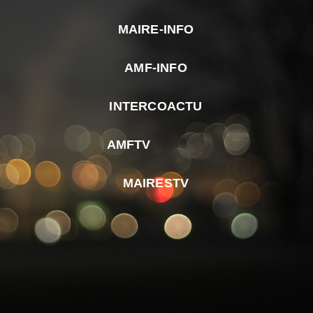
MAIRE-INFO
m
AMF-INFO
e
p
INTERCOACTU
d
M
AMFTV
d
F
MAIRESTV
e
l
m
d
r
d
m
e
d
é