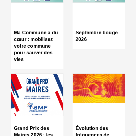
R
d
tr
d
c
Ma Commune a du
Septembre bouge
:
cœur : mobilisez
2026
s
votre commune
s
pour sauver des
s
vies
n
d
■
S
m
:
u
s
i
e
C
■
Grand Prix des
Évolution des
C
Maires 2026 : les
fréquences de