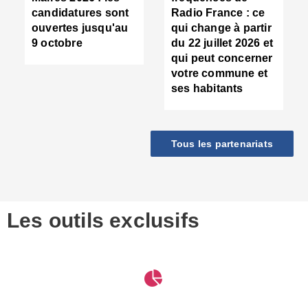
d
candidatures sont
Radio France : ce
c
ouvertes jusqu'au
qui change à partir
d
9 octobre
du 22 juillet 2026 et
l
qui peut concerner
P
votre commune et
d
ses habitants
:
c
d
r
Tous les partenariats
s
l
h
■
S
D
Les outils exclusifs
V
m
d
S
M
e