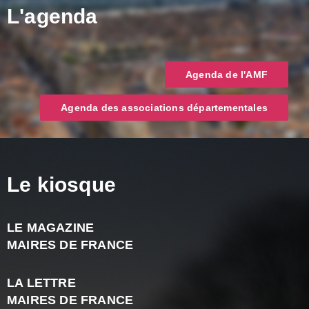
L'agenda
Agenda de l'AMF
Agenda des associations départementales
Le kiosque
LE MAGAZINE
J
MAIRES DE FRANCE
A
2
LA LETTRE
-
MAIRES DE FRANCE
N