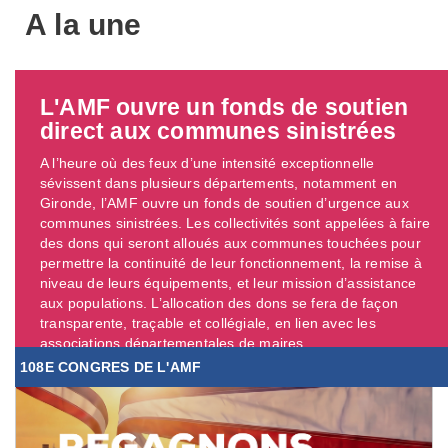
A la une
L'AMF ouvre un fonds de soutien
direct aux communes sinistrées
A l’heure où des feux d’une intensité exceptionnelle
sévissent dans plusieurs départements, notamment en
Gironde, l’AMF ouvre un fonds de soutien d’urgence aux
communes sinistrées. Les collectivités sont appelées à faire
des dons qui seront alloués aux communes touchées pour
permettre la continuité de leur fonctionnement, la remise à
niveau de leurs équipements, et leur mission d’assistance
aux populations. L’allocation des dons se fera de façon
transparente, traçable et collégiale, en lien avec les
associations départementales de maires. ...
108E CONGRES DE L'AMF