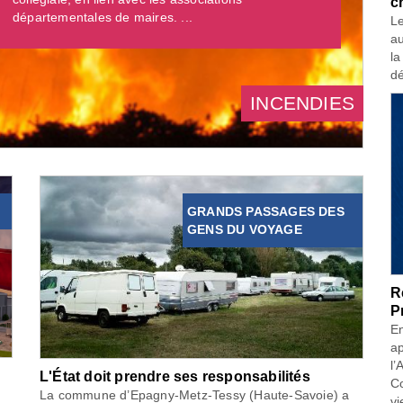
c
départementales de maires. ...
Le
au
la
dé
INCENDIES
GRANDS PASSAGES DES
GENS DU VOYAGE
R
P
En
ap
l’
L'État doit prendre ses responsabilités
Co
La commune d’Epagny-Metz-Tessy (Haute-Savoie) a
vi