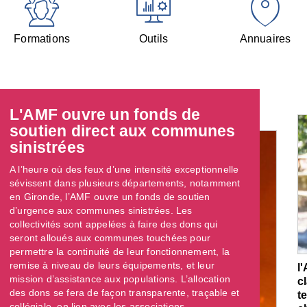
Formations
Outils
Annuaires
L'AMF ouvre un fonds de
soutien direct aux communes
sinistrées
A l’heure où des feux d’une intensité exceptionnelle
sévissent dans plusieurs départements, notamment
en Gironde, l’AMF ouvre un fonds de soutien
d’urgence aux communes sinistrées. Les
collectivités sont appelées à faire des dons qui
seront alloués aux communes touchées pour
permettre la continuité de leur fonctionnement, la
remise à niveau de leurs équipements, et leur
l
mission d’assistance aux populations. L’allocation
c
des dons se fera de façon transparente, traçable et
t
collégiale, en lien avec les associations