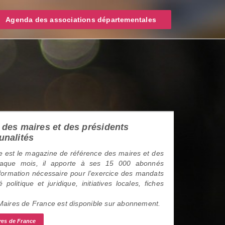
Agenda des associations départementales
des maires et des présidents
unalités
 est le magazine de référence des maires et des
haque mois, il apporte à ses 15 000 abonnés
information nécessaire pour l’exercice des mandats
é politique et juridique, initiatives locales, fiches
 Maires de France est disponible sur abonnement.
res de France