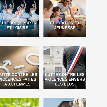
CULTURE, SPORTS
EDUCATION ET
ET LOISIRS
JEUNESSE
LUTTE CONTRE LES
LUTTE CONTRE LES
VIOLENCES FAITES
VIOLENCES ENVERS
AUX FEMMES
LES ÉLUS