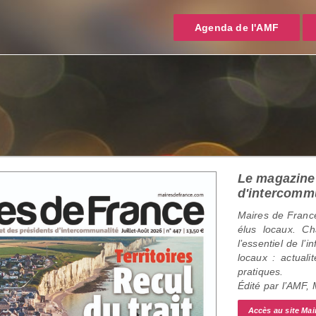
Agenda de l'AMF
Le magazine 
d'intercomm
Maires de France
élus locaux. C
l’essentiel de l’
locaux : actualit
pratiques.
Édité par l’AMF,
Accès au site Mai