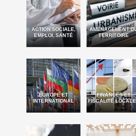
ACTION SOCIALE,
AMÉNAGEMENT D
EMPLOI, SANTÉ
TERRITOIRE
EUROPE ET
FINANCES ET
INTERNATIONAL
FISCALITÉ LOCAL