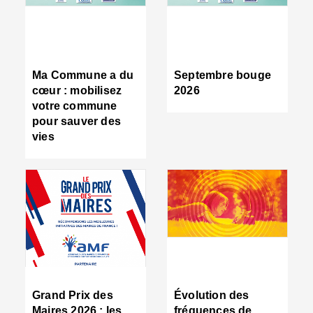
R
d
tr
d
c
Ma Commune a du
Septembre bouge
:
cœur : mobilisez
2026
s
votre commune
s
pour sauver des
s
vies
n
d
■
S
m
:
u
s
i
e
C
■
Grand Prix des
Évolution des
C
Maires 2026 : les
fréquences de