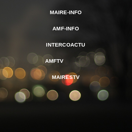
MAIRE-INFO
m
AMF-INFO
e
p
INTERCOACTU
d
M
AMFTV
d
F
MAIRESTV
e
l
m
d
r
d
m
e
d
é