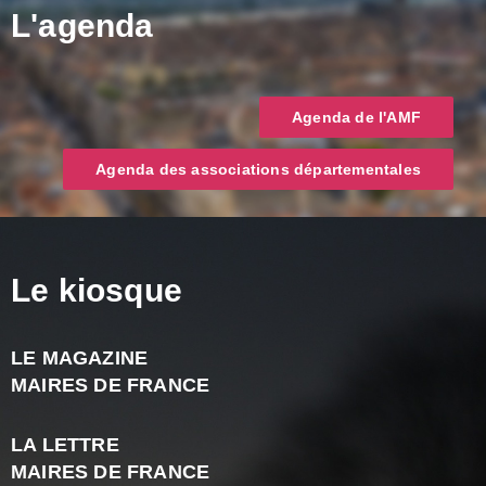
L'agenda
Agenda de l'AMF
Agenda des associations départementales
Le kiosque
LE MAGAZINE
J
MAIRES DE FRANCE
A
2
LA LETTRE
-
MAIRES DE FRANCE
N