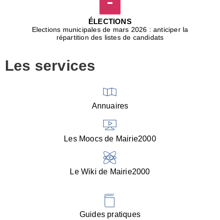
D
j
ÉLECTIONS
b
Elections municipales de mars 2026 : anticiper la
r
répartition des listes de candidats
u
m
Les services
p
■
V
l
V
Annuaires
(
d
C
Les Moocs de Mairie2000
d
s
i
Le Wiki de Mairie2000
■
P
d
l
d
Guides pratiques