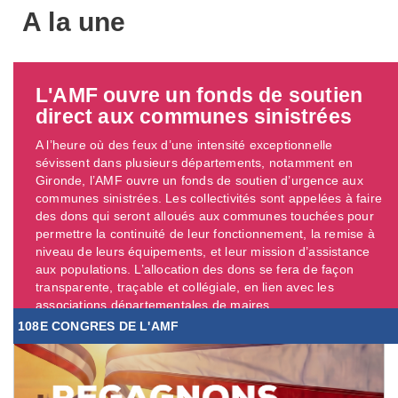
A la une
L'AMF ouvre un fonds de soutien
direct aux communes sinistrées
A l’heure où des feux d’une intensité exceptionnelle
sévissent dans plusieurs départements, notamment en
Gironde, l’AMF ouvre un fonds de soutien d’urgence aux
communes sinistrées. Les collectivités sont appelées à faire
des dons qui seront alloués aux communes touchées pour
permettre la continuité de leur fonctionnement, la remise à
niveau de leurs équipements, et leur mission d’assistance
aux populations. L’allocation des dons se fera de façon
transparente, traçable et collégiale, en lien avec les
associations départementales de maires. ...
108E CONGRES DE L'AMF