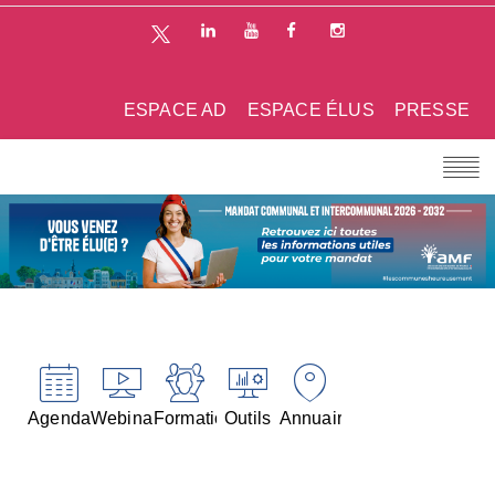
ESPACE AD
ESPACE ÉLUS
PRESSE
Agenda
Webinaires
Formations
Outils
Annuaires