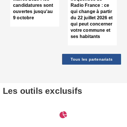
d
candidatures sont
Radio France : ce
c
ouvertes jusqu'au
qui change à partir
d
9 octobre
du 22 juillet 2026 et
l
qui peut concerner
P
votre commune et
d
ses habitants
:
c
d
r
Tous les partenariats
s
l
h
■
S
D
Les outils exclusifs
V
m
d
S
M
e