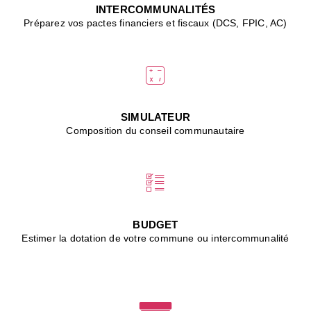
J
INTERCOMMUNALITÉS
(
Préparez vos pactes financiers et fiscaux (DCS, FPIC, AC)
i
u
vi
d
"
p
s
SIMULATEUR
"
Composition du conseil communautaire
■
L
B
:
l
é
c
BUDGET
l
Estimer la dotation de votre commune ou intercommunalité
f
d
c
m
■