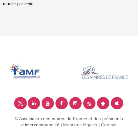
retraite par rente
i
é
:
m
© Association des maires de France et des présidents
d'intercommunalité |
Mentions légales
|
Contact