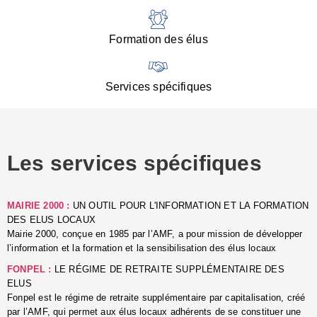
:
d
l
Formation des élus
C
■
N
Services spécifiques
:
s
u
p
e
Les services spécifiques
p
■
C
p
MAIRIE 2000 :
UN OUTIL POUR L'INFORMATION ET LA FORMATION
l
DES ELUS LOCAUX
r
Mairie 2000, conçue en 1985 par l’AMF, a pour mission de développer
d
l’information et la formation et la sensibilisation des élus locaux
l
FONPEL :
LE RÉGIME DE RETRAITE SUPPLÉMENTAIRE DES
p
ELUS
■
Fonpel est le régime de retraite supplémentaire par capitalisation, créé
L
par l’AMF, qui permet aux élus locaux adhérents de se constituer une
e