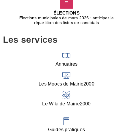
D
j
ÉLECTIONS
b
Elections municipales de mars 2026 : anticiper la
r
répartition des listes de candidats
u
m
Les services
p
■
V
l
V
Annuaires
(
d
C
Les Moocs de Mairie2000
d
s
i
Le Wiki de Mairie2000
■
P
d
l
d
Guides pratiques