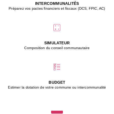
J
INTERCOMMUNALITÉS
(
Préparez vos pactes financiers et fiscaux (DCS, FPIC, AC)
i
u
vi
d
"
p
s
SIMULATEUR
"
Composition du conseil communautaire
■
L
B
:
l
é
c
BUDGET
l
Estimer la dotation de votre commune ou intercommunalité
f
d
c
m
■