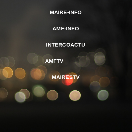
MAIRE-INFO
m
AMF-INFO
e
p
INTERCOACTU
d
M
AMFTV
d
F
MAIRESTV
e
l
m
d
r
d
m
e
d
é