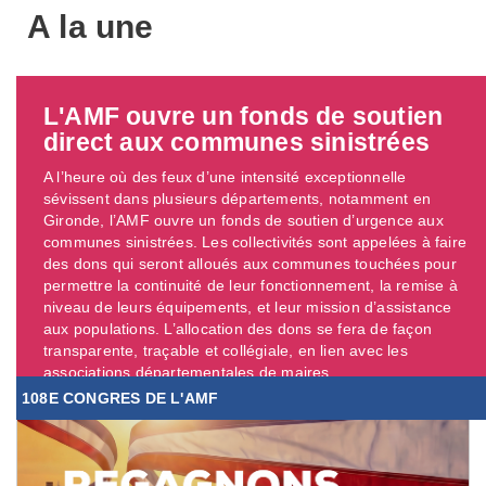
A la une
L'AMF ouvre un fonds de soutien
direct aux communes sinistrées
A l’heure où des feux d’une intensité exceptionnelle
sévissent dans plusieurs départements, notamment en
Gironde, l’AMF ouvre un fonds de soutien d’urgence aux
communes sinistrées. Les collectivités sont appelées à faire
des dons qui seront alloués aux communes touchées pour
permettre la continuité de leur fonctionnement, la remise à
niveau de leurs équipements, et leur mission d’assistance
aux populations. L’allocation des dons se fera de façon
transparente, traçable et collégiale, en lien avec les
associations départementales de maires. ...
108E CONGRES DE L'AMF