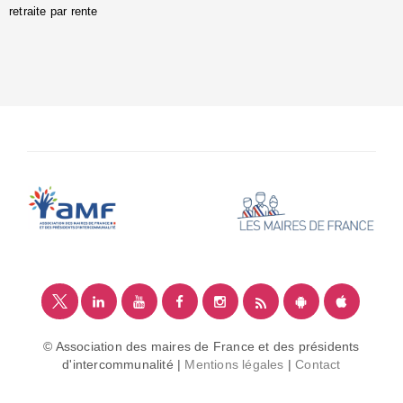
retraite par rente
i
é
:
m
© Association des maires de France et des présidents
d'intercommunalité |
Mentions légales
|
Contact