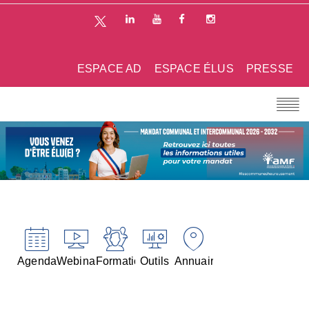
ESPACE AD
ESPACE ÉLUS
PRESSE
Agenda
Webinaires
Formations
Outils
Annuaires