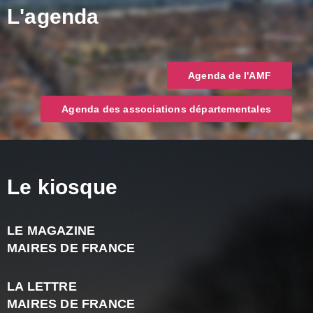
L'agenda
Agenda de l'AMF
Agenda des associations départementales
Le kiosque
LE MAGAZINE
J
MAIRES DE FRANCE
A
2
LA LETTRE
-
MAIRES DE FRANCE
N