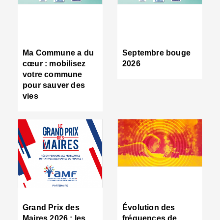
R
d
tr
d
c
Ma Commune a du
Septembre bouge
:
cœur : mobilisez
2026
s
votre commune
s
pour sauver des
s
vies
n
d
■
S
m
:
u
s
i
e
C
■
Grand Prix des
Évolution des
C
Maires 2026 : les
fréquences de