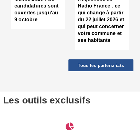
d
candidatures sont
Radio France : ce
c
ouvertes jusqu'au
qui change à partir
d
9 octobre
du 22 juillet 2026 et
l
qui peut concerner
P
votre commune et
d
ses habitants
:
c
d
r
Tous les partenariats
s
l
h
■
S
D
Les outils exclusifs
V
m
d
S
M
e