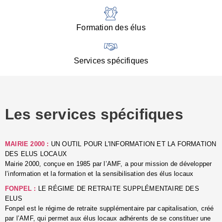
:
d
l
Formation des élus
C
■
N
Services spécifiques
:
s
u
p
e
Les services spécifiques
p
■
C
p
MAIRIE 2000 :
UN OUTIL POUR L'INFORMATION ET LA FORMATION
l
DES ELUS LOCAUX
r
Mairie 2000, conçue en 1985 par l’AMF, a pour mission de développer
d
l’information et la formation et la sensibilisation des élus locaux
l
FONPEL :
LE RÉGIME DE RETRAITE SUPPLÉMENTAIRE DES
p
ELUS
■
Fonpel est le régime de retraite supplémentaire par capitalisation, créé
L
par l’AMF, qui permet aux élus locaux adhérents de se constituer une
e