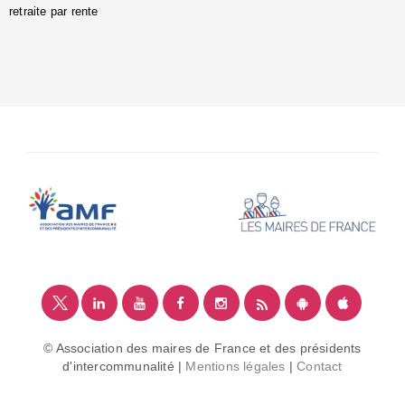
retraite par rente
i
é
:
m
© Association des maires de France et des présidents
d'intercommunalité |
Mentions légales
|
Contact