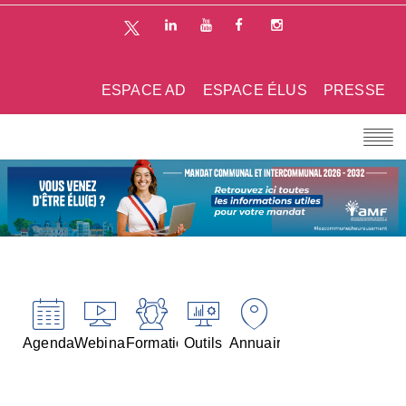
ESPACE AD
ESPACE ÉLUS
PRESSE
Agenda
Webinaires
Formations
Outils
Annuaires