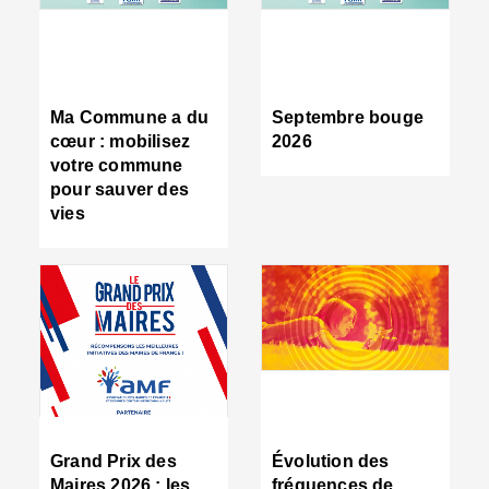
R
d
tr
d
c
Ma Commune a du
Septembre bouge
:
cœur : mobilisez
2026
s
votre commune
s
pour sauver des
s
vies
n
d
■
S
m
:
u
s
i
e
C
■
Grand Prix des
Évolution des
C
Maires 2026 : les
fréquences de