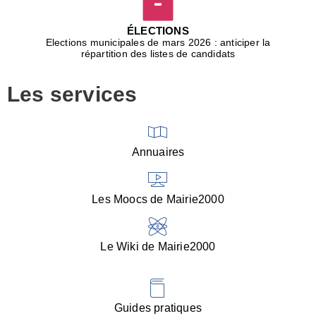
D
j
ÉLECTIONS
b
Elections municipales de mars 2026 : anticiper la
r
répartition des listes de candidats
u
m
Les services
p
■
V
l
V
Annuaires
(
d
C
Les Moocs de Mairie2000
d
s
i
Le Wiki de Mairie2000
■
P
d
l
d
Guides pratiques