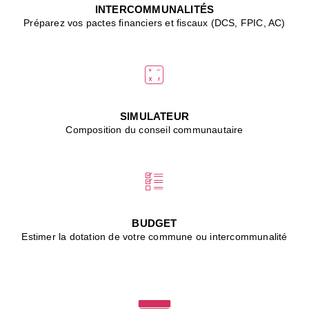
J
INTERCOMMUNALITÉS
(
Préparez vos pactes financiers et fiscaux (DCS, FPIC, AC)
i
u
vi
d
"
p
s
SIMULATEUR
"
Composition du conseil communautaire
■
L
B
:
l
é
c
BUDGET
l
Estimer la dotation de votre commune ou intercommunalité
f
d
c
m
■