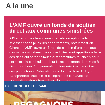
A la une
L'AMF ouvre un fonds de soutien
direct aux communes sinistrées
A l’heure où des feux d’une intensité exceptionnelle
sévissent dans plusieurs départements, notamment en
Gironde, l’AMF ouvre un fonds de soutien d’urgence aux
communes sinistrées. Les collectivités sont appelées à faire
des dons qui seront alloués aux communes touchées pour
permettre la continuité de leur fonctionnement, la remise à
niveau de leurs équipements, et leur mission d’assistance
aux populations. L’allocation des dons se fera de façon
transparente, traçable et collégiale, en lien avec les
associations départementales de maires. ...
108E CONGRES DE L'AMF