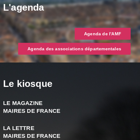
L'agenda
Agenda de l'AMF
Agenda des associations départementales
Le kiosque
LE MAGAZINE
J
MAIRES DE FRANCE
A
2
LA LETTRE
-
MAIRES DE FRANCE
N