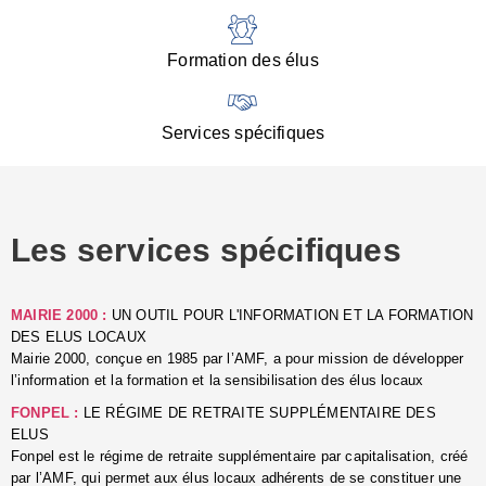
:
d
l
Formation des élus
C
■
N
Services spécifiques
:
s
u
p
e
Les services spécifiques
p
■
C
p
MAIRIE 2000 :
UN OUTIL POUR L'INFORMATION ET LA FORMATION
l
DES ELUS LOCAUX
r
Mairie 2000, conçue en 1985 par l’AMF, a pour mission de développer
d
l’information et la formation et la sensibilisation des élus locaux
l
FONPEL :
LE RÉGIME DE RETRAITE SUPPLÉMENTAIRE DES
p
ELUS
■
Fonpel est le régime de retraite supplémentaire par capitalisation, créé
L
par l’AMF, qui permet aux élus locaux adhérents de se constituer une
e