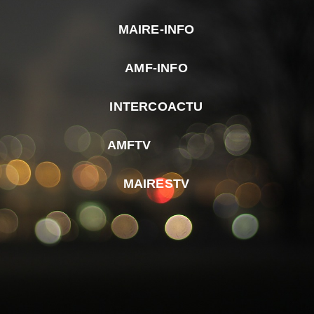
MAIRE-INFO
m
AMF-INFO
e
p
INTERCOACTU
d
M
AMFTV
d
F
MAIRESTV
e
l
m
d
r
d
m
e
d
é