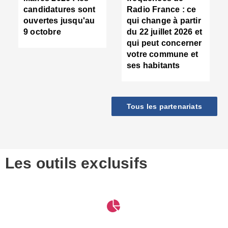
d
candidatures sont
Radio France : ce
c
ouvertes jusqu'au
qui change à partir
d
9 octobre
du 22 juillet 2026 et
l
qui peut concerner
P
votre commune et
d
ses habitants
:
c
d
r
Tous les partenariats
s
l
h
■
S
D
Les outils exclusifs
V
m
d
S
M
e