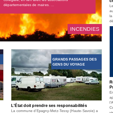
c
départementales de maires. ...
Le
au
la
dé
INCENDIES
GRANDS PASSAGES DES
GENS DU VOYAGE
R
P
En
ap
l’
L'État doit prendre ses responsabilités
Co
La commune d’Epagny-Metz-Tessy (Haute-Savoie) a
vi