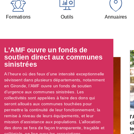
Formations
Outils
Annuaires
L'AMF ouvre un fonds de
soutien direct aux communes
sinistrées
A l’heure où des feux d’une intensité exceptionnelle
sévissent dans plusieurs départements, notamment
en Gironde, l’AMF ouvre un fonds de soutien
d’urgence aux communes sinistrées. Les
collectivités sont appelées à faire des dons qui
seront alloués aux communes touchées pour
permettre la continuité de leur fonctionnement, la
remise à niveau de leurs équipements, et leur
l
mission d’assistance aux populations. L’allocation
c
des dons se fera de façon transparente, traçable et
t
collégiale, en lien avec les associations