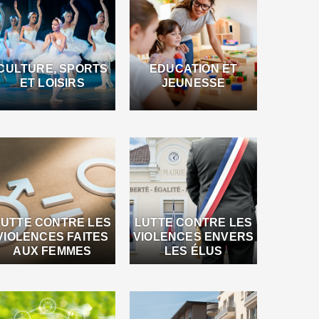
CULTURE, SPORTS
EDUCATION ET
ET LOISIRS
JEUNESSE
LUTTE CONTRE LES
LUTTE CONTRE LES
VIOLENCES FAITES
VIOLENCES ENVERS
AUX FEMMES
LES ÉLUS