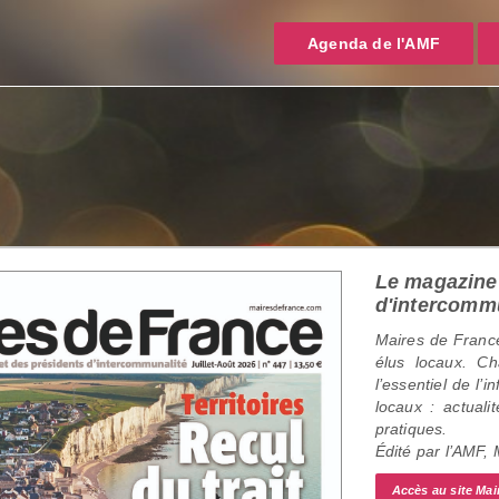
Agenda de l'AMF
Le magazine 
d'intercomm
Maires de France
élus locaux. C
l’essentiel de l’
locaux : actualit
pratiques.
Édité par l’AMF,
Accès au site Mai