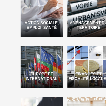
ACTION SOCIALE,
AMÉNAGEMENT D
EMPLOI, SANTÉ
TERRITOIRE
EUROPE ET
FINANCES ET
INTERNATIONAL
FISCALITÉ LOCAL