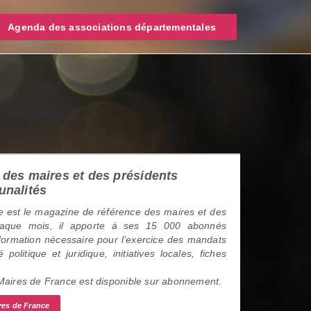
Agenda des associations départementales
des maires et des présidents
unalités
 est le magazine de référence des maires et des
haque mois, il apporte à ses 15 000 abonnés
information nécessaire pour l’exercice des mandats
é politique et juridique, initiatives locales, fiches
 Maires de France est disponible sur abonnement.
res de France