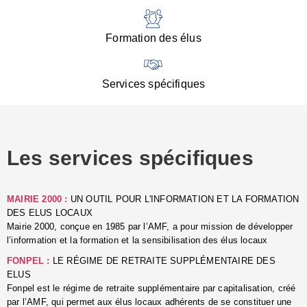
:
d
l
Formation des élus
C
■
N
Services spécifiques
:
s
u
p
e
Les services spécifiques
p
■
C
p
MAIRIE 2000 :
UN OUTIL POUR L'INFORMATION ET LA FORMATION
l
DES ELUS LOCAUX
r
Mairie 2000, conçue en 1985 par l’AMF, a pour mission de développer
d
l’information et la formation et la sensibilisation des élus locaux
l
FONPEL :
LE RÉGIME DE RETRAITE SUPPLÉMENTAIRE DES
p
ELUS
■
Fonpel est le régime de retraite supplémentaire par capitalisation, créé
L
par l’AMF, qui permet aux élus locaux adhérents de se constituer une
e