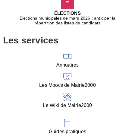
D
j
ÉLECTIONS
b
Elections municipales de mars 2026 : anticiper la
r
répartition des listes de candidats
u
m
Les services
p
■
V
l
V
Annuaires
(
d
C
Les Moocs de Mairie2000
d
s
i
Le Wiki de Mairie2000
■
P
d
l
d
Guides pratiques