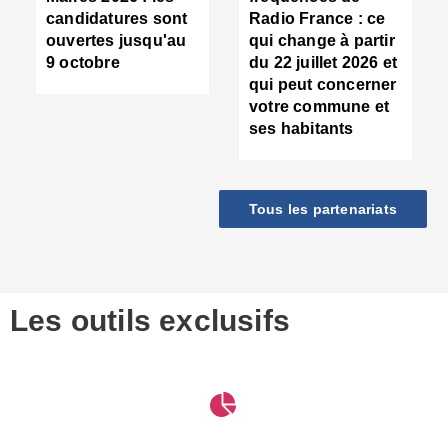
d
candidatures sont
Radio France : ce
c
ouvertes jusqu'au
qui change à partir
d
9 octobre
du 22 juillet 2026 et
l
qui peut concerner
P
votre commune et
d
ses habitants
:
c
d
r
Tous les partenariats
s
l
h
■
S
D
Les outils exclusifs
V
m
d
S
M
e