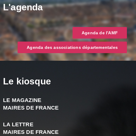
L'agenda
Agenda de l'AMF
Agenda des associations départementales
Le kiosque
LE MAGAZINE
J
MAIRES DE FRANCE
A
2
LA LETTRE
-
MAIRES DE FRANCE
N