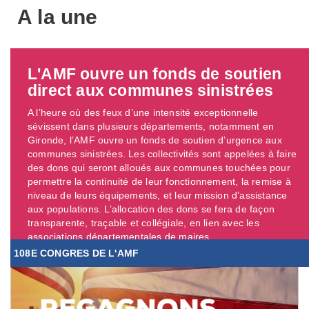
A la une
L'AMF ouvre un fonds de soutien
direct aux communes sinistrées
A l’heure où des feux d’une intensité exceptionnelle
sévissent dans plusieurs départements, notamment en
Gironde, l’AMF ouvre un fonds de soutien d’urgence aux
communes sinistrées. Les collectivités sont appelées à faire
des dons qui seront alloués aux communes touchées pour
permettre la continuité de leur fonctionnement, la remise à
niveau de leurs équipements, et leur mission d’assistance
aux populations. L’allocation des dons se fera de façon
transparente, traçable et collégiale, en lien avec les
associations départementales de maires. ...
108E CONGRES DE L'AMF