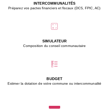
J
INTERCOMMUNALITÉS
(
Préparez vos pactes financiers et fiscaux (DCS, FPIC, AC)
i
u
vi
d
"
p
s
SIMULATEUR
"
Composition du conseil communautaire
■
L
B
:
l
é
c
BUDGET
l
Estimer la dotation de votre commune ou intercommunalité
f
d
c
m
■