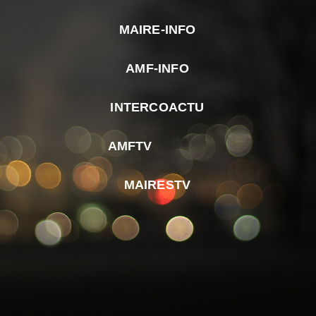
MAIRE-INFO
m
AMF-INFO
e
p
INTERCOACTU
d
M
AMFTV
d
F
MAIRESTV
e
l
m
d
r
d
m
e
d
é