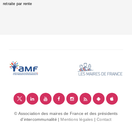
retraite par rente
i
é
:
m
© Association des maires de France et des présidents
d'intercommunalité |
Mentions légales
|
Contact