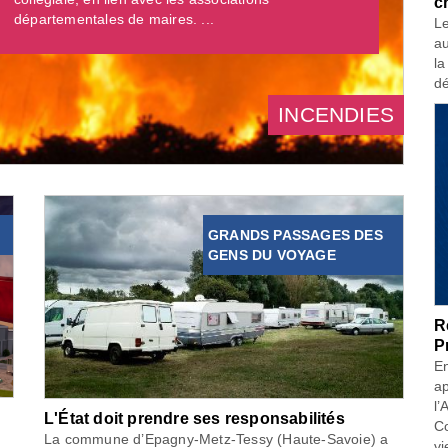
c
départementales de maires. ...
Le
au
la
dé
INCENDIES
GRANDS PASSAGES DES
GENS DU VOYAGE
R
P
En
ap
l’
L'État doit prendre ses responsabilités
Co
La commune d’Epagny-Metz-Tessy (Haute-Savoie) a
vi