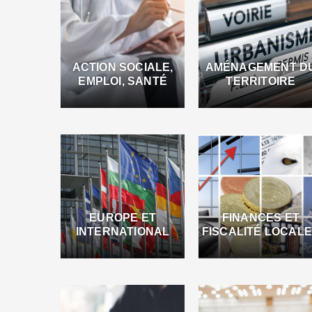
ACTION SOCIALE,
AMÉNAGEMENT D
EMPLOI, SANTÉ
TERRITOIRE
EUROPE ET
FINANCES ET
INTERNATIONAL
FISCALITÉ LOCAL