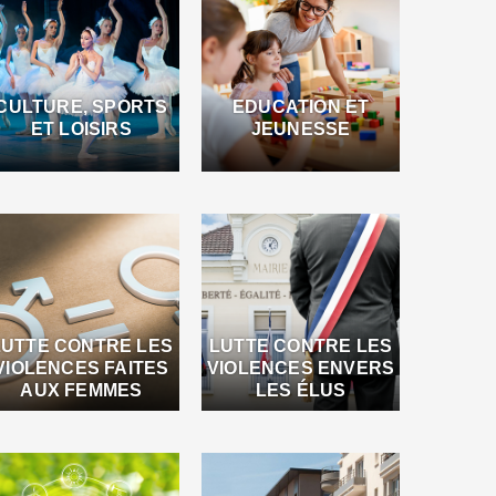
CULTURE, SPORTS
EDUCATION ET
ET LOISIRS
JEUNESSE
LUTTE CONTRE LES
LUTTE CONTRE LES
VIOLENCES FAITES
VIOLENCES ENVERS
AUX FEMMES
LES ÉLUS