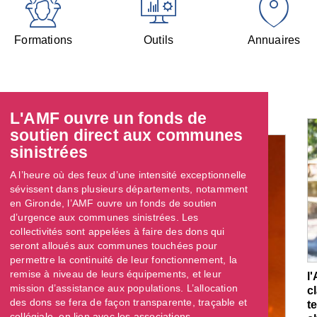
Formations
Outils
Annuaires
L'AMF ouvre un fonds de
soutien direct aux communes
sinistrées
A l’heure où des feux d’une intensité exceptionnelle
sévissent dans plusieurs départements, notamment
en Gironde, l’AMF ouvre un fonds de soutien
d’urgence aux communes sinistrées. Les
collectivités sont appelées à faire des dons qui
seront alloués aux communes touchées pour
permettre la continuité de leur fonctionnement, la
remise à niveau de leurs équipements, et leur
l
mission d’assistance aux populations. L’allocation
c
des dons se fera de façon transparente, traçable et
t
collégiale, en lien avec les associations