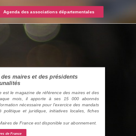
Agenda des associations départementales
des maires et des présidents
unalités
 est le magazine de référence des maires et des
haque mois, il apporte à ses 15 000 abonnés
information nécessaire pour l’exercice des mandats
é politique et juridique, initiatives locales, fiches
 Maires de France est disponible sur abonnement.
res de France