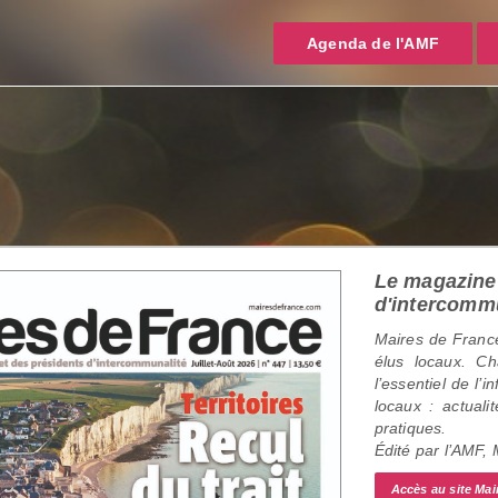
Agenda de l'AMF
Le magazine 
d'intercomm
Maires de France
élus locaux. C
l’essentiel de l’
locaux : actualit
pratiques.
Édité par l’AMF,
Accès au site Mai