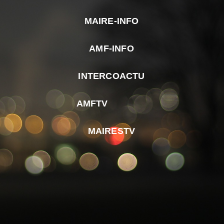
MAIRE-INFO
m
AMF-INFO
e
p
INTERCOACTU
d
M
AMFTV
d
F
MAIRESTV
e
l
m
d
r
d
m
e
d
é