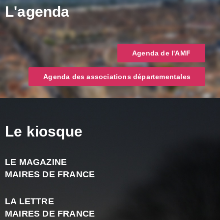
L'agenda
Agenda de l'AMF
Agenda des associations départementales
Le kiosque
LE MAGAZINE
J
MAIRES DE FRANCE
A
2
LA LETTRE
-
MAIRES DE FRANCE
N