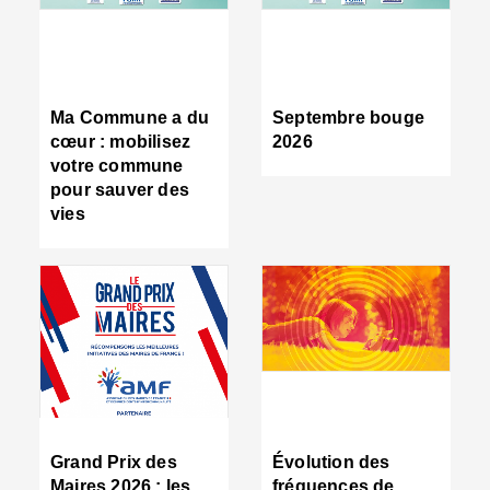
R
d
tr
d
c
Ma Commune a du
Septembre bouge
:
cœur : mobilisez
2026
s
votre commune
s
pour sauver des
s
vies
n
d
■
S
m
:
u
s
i
e
C
■
Grand Prix des
Évolution des
C
Maires 2026 : les
fréquences de