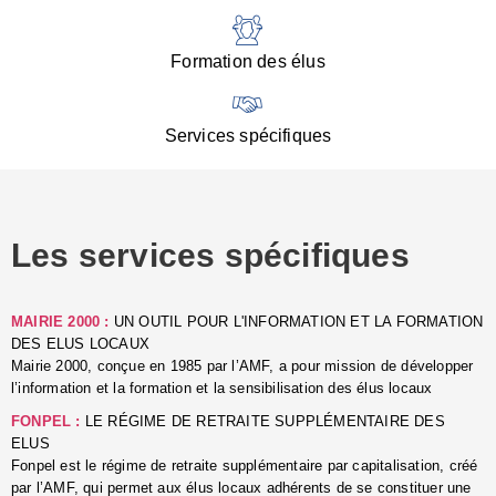
:
d
l
Formation des élus
C
■
N
Services spécifiques
:
s
u
p
e
Les services spécifiques
p
■
C
p
MAIRIE 2000 :
UN OUTIL POUR L'INFORMATION ET LA FORMATION
l
DES ELUS LOCAUX
r
Mairie 2000, conçue en 1985 par l’AMF, a pour mission de développer
d
l’information et la formation et la sensibilisation des élus locaux
l
FONPEL :
LE RÉGIME DE RETRAITE SUPPLÉMENTAIRE DES
p
ELUS
■
Fonpel est le régime de retraite supplémentaire par capitalisation, créé
L
par l’AMF, qui permet aux élus locaux adhérents de se constituer une
e