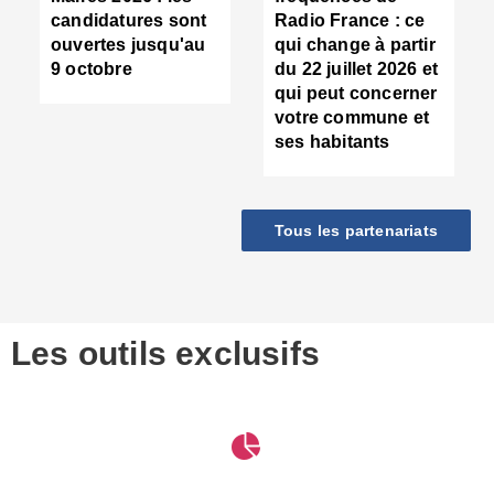
d
candidatures sont
Radio France : ce
c
ouvertes jusqu'au
qui change à partir
d
9 octobre
du 22 juillet 2026 et
l
qui peut concerner
P
votre commune et
d
ses habitants
:
c
d
r
Tous les partenariats
s
l
h
■
S
D
Les outils exclusifs
V
m
d
S
M
e