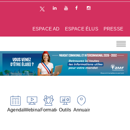
ESPACE AD
ESPACE ÉLUS
PRESSE
Agenda
Webinaires
Formations
Outils
Annuaires