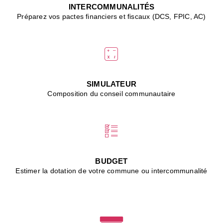
J
INTERCOMMUNALITÉS
(
Préparez vos pactes financiers et fiscaux (DCS, FPIC, AC)
i
u
vi
d
"
p
s
SIMULATEUR
"
Composition du conseil communautaire
■
L
B
:
l
é
c
BUDGET
l
Estimer la dotation de votre commune ou intercommunalité
f
d
c
m
■