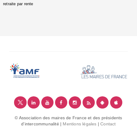
retraite par rente
i
é
:
m
© Association des maires de France et des présidents
d'intercommunalité |
Mentions légales
|
Contact