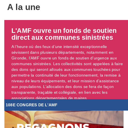
A la une
L'AMF ouvre un fonds de soutien
direct aux communes sinistrées
A l’heure où des feux d’une intensité exceptionnelle
sévissent dans plusieurs départements, notamment en
Gironde, l’AMF ouvre un fonds de soutien d’urgence aux
communes sinistrées. Les collectivités sont appelées à faire
des dons qui seront alloués aux communes touchées pour
permettre la continuité de leur fonctionnement, la remise à
niveau de leurs équipements, et leur mission d’assistance
aux populations. L’allocation des dons se fera de façon
transparente, traçable et collégiale, en lien avec les
associations départementales de maires. ...
108E CONGRES DE L'AMF