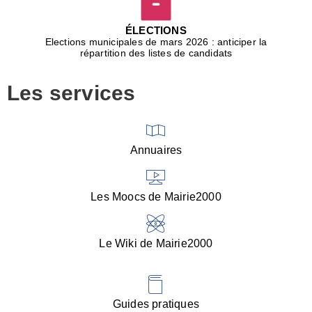
D
j
ÉLECTIONS
b
Elections municipales de mars 2026 : anticiper la
r
répartition des listes de candidats
u
m
Les services
p
■
V
l
V
Annuaires
(
d
C
Les Moocs de Mairie2000
d
s
i
Le Wiki de Mairie2000
■
P
d
l
d
Guides pratiques