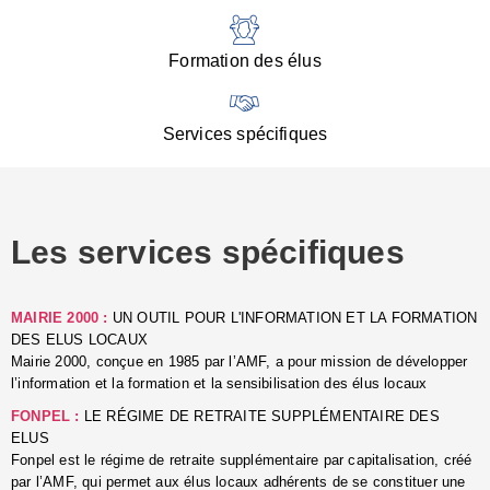
:
d
l
Formation des élus
C
■
N
Services spécifiques
:
s
u
p
e
Les services spécifiques
p
■
C
p
MAIRIE 2000 :
UN OUTIL POUR L'INFORMATION ET LA FORMATION
l
DES ELUS LOCAUX
r
Mairie 2000, conçue en 1985 par l’AMF, a pour mission de développer
d
l’information et la formation et la sensibilisation des élus locaux
l
FONPEL :
LE RÉGIME DE RETRAITE SUPPLÉMENTAIRE DES
p
ELUS
■
Fonpel est le régime de retraite supplémentaire par capitalisation, créé
L
par l’AMF, qui permet aux élus locaux adhérents de se constituer une
e