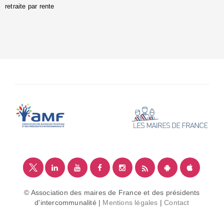
retraite par rente
i
é
:
m
© Association des maires de France et des présidents
d'intercommunalité |
Mentions légales
|
Contact