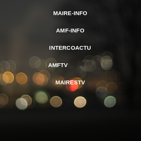
MAIRE-INFO
m
AMF-INFO
e
p
INTERCOACTU
d
M
AMFTV
d
F
MAIRESTV
e
l
m
d
r
d
m
e
d
é