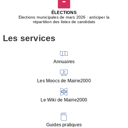
D
j
ÉLECTIONS
b
Elections municipales de mars 2026 : anticiper la
r
répartition des listes de candidats
u
m
Les services
p
■
V
l
V
Annuaires
(
d
C
Les Moocs de Mairie2000
d
s
i
Le Wiki de Mairie2000
■
P
d
l
d
Guides pratiques