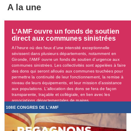
A la une
L'AMF ouvre un fonds de soutien
direct aux communes sinistrées
A l’heure où des feux d’une intensité exceptionnelle
sévissent dans plusieurs départements, notamment en
Gironde, l’AMF ouvre un fonds de soutien d’urgence aux
communes sinistrées. Les collectivités sont appelées à faire
des dons qui seront alloués aux communes touchées pour
permettre la continuité de leur fonctionnement, la remise à
niveau de leurs équipements, et leur mission d’assistance
aux populations. L’allocation des dons se fera de façon
transparente, traçable et collégiale, en lien avec les
associations départementales de maires. ...
108E CONGRES DE L'AMF