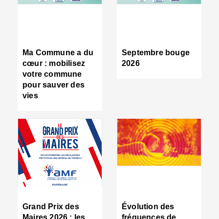
R
d
tr
d
c
Ma Commune a du
Septembre bouge
:
cœur : mobilisez
2026
s
votre commune
s
pour sauver des
s
vies
n
d
■
S
m
:
u
s
i
e
C
■
Grand Prix des
Évolution des
C
Maires 2026 : les
fréquences de