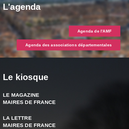
L'agenda
Agenda de l'AMF
Agenda des associations départementales
Le kiosque
LE MAGAZINE
J
MAIRES DE FRANCE
A
2
LA LETTRE
-
MAIRES DE FRANCE
N