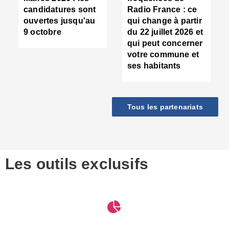
d
candidatures sont
Radio France : ce
c
ouvertes jusqu'au
qui change à partir
d
9 octobre
du 22 juillet 2026 et
l
qui peut concerner
P
votre commune et
d
ses habitants
:
c
d
r
Tous les partenariats
s
l
h
■
S
D
Les outils exclusifs
V
m
d
S
M
e