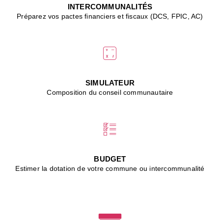
J
INTERCOMMUNALITÉS
(
Préparez vos pactes financiers et fiscaux (DCS, FPIC, AC)
i
u
vi
d
"
p
s
SIMULATEUR
"
Composition du conseil communautaire
■
L
B
:
l
é
c
BUDGET
l
Estimer la dotation de votre commune ou intercommunalité
f
d
c
m
■