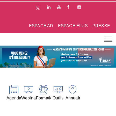
ESPACE AD
ESPACE ÉLUS
PRESSE
Agenda
Webinaires
Formations
Outils
Annuaires