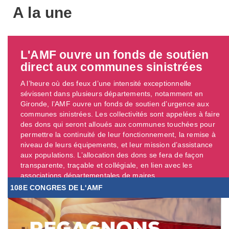
A la une
L'AMF ouvre un fonds de soutien
direct aux communes sinistrées
A l’heure où des feux d’une intensité exceptionnelle
sévissent dans plusieurs départements, notamment en
Gironde, l’AMF ouvre un fonds de soutien d’urgence aux
communes sinistrées. Les collectivités sont appelées à faire
des dons qui seront alloués aux communes touchées pour
permettre la continuité de leur fonctionnement, la remise à
niveau de leurs équipements, et leur mission d’assistance
aux populations. L’allocation des dons se fera de façon
transparente, traçable et collégiale, en lien avec les
associations départementales de maires. ...
108E CONGRES DE L'AMF