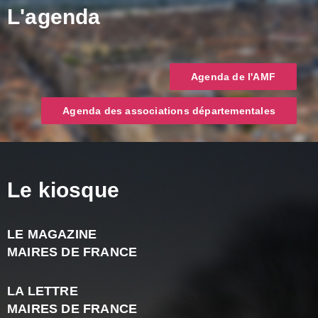
L'agenda
Agenda de l'AMF
Agenda des associations départementales
Le kiosque
LE MAGAZINE
J
MAIRES DE FRANCE
A
2
LA LETTRE
-
MAIRES DE FRANCE
N