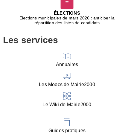
D
j
ÉLECTIONS
b
Elections municipales de mars 2026 : anticiper la
r
répartition des listes de candidats
u
m
Les services
p
■
V
l
V
Annuaires
(
d
C
Les Moocs de Mairie2000
d
s
i
Le Wiki de Mairie2000
■
P
d
l
d
Guides pratiques