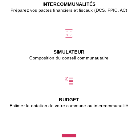
J
INTERCOMMUNALITÉS
(
Préparez vos pactes financiers et fiscaux (DCS, FPIC, AC)
i
u
vi
d
"
p
s
SIMULATEUR
"
Composition du conseil communautaire
■
L
B
:
l
é
c
BUDGET
l
Estimer la dotation de votre commune ou intercommunalité
f
d
c
m
■