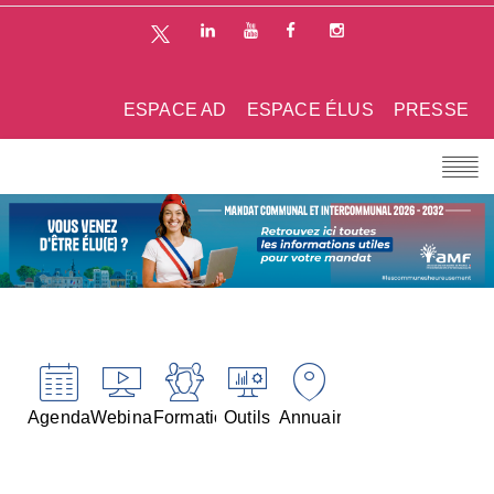
ESPACE AD
ESPACE ÉLUS
PRESSE
Agenda
Webinaires
Formations
Outils
Annuaires