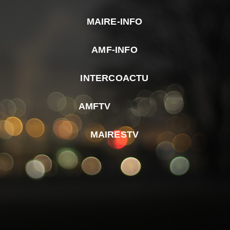
MAIRE-INFO
m
AMF-INFO
e
p
INTERCOACTU
d
M
AMFTV
d
F
MAIRESTV
e
l
m
d
r
d
m
e
d
é