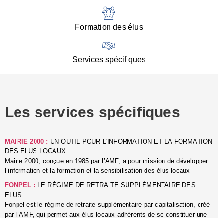
:
d
l
Formation des élus
C
■
N
Services spécifiques
:
s
u
p
e
Les services spécifiques
p
■
C
p
MAIRIE 2000 :
UN OUTIL POUR L'INFORMATION ET LA FORMATION
l
DES ELUS LOCAUX
r
Mairie 2000, conçue en 1985 par l’AMF, a pour mission de développer
d
l’information et la formation et la sensibilisation des élus locaux
l
FONPEL :
LE RÉGIME DE RETRAITE SUPPLÉMENTAIRE DES
p
ELUS
■
Fonpel est le régime de retraite supplémentaire par capitalisation, créé
L
par l’AMF, qui permet aux élus locaux adhérents de se constituer une
e