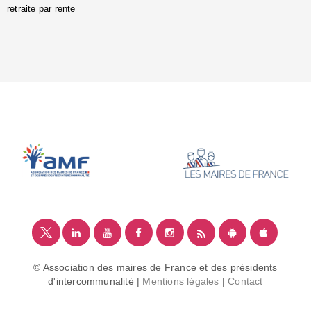
retraite par rente
i
é
:
m
© Association des maires de France et des présidents
d'intercommunalité |
Mentions légales
|
Contact