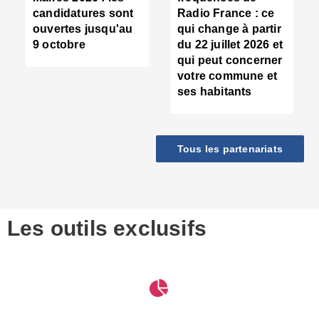
d
candidatures sont
Radio France : ce
c
ouvertes jusqu'au
qui change à partir
d
9 octobre
du 22 juillet 2026 et
l
qui peut concerner
P
votre commune et
d
ses habitants
:
c
d
r
Tous les partenariats
s
l
h
■
S
D
Les outils exclusifs
V
m
d
S
M
e