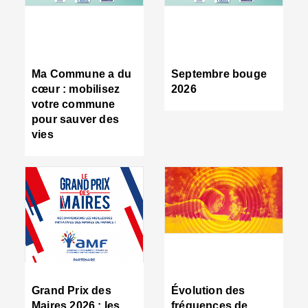
R
d
tr
d
c
Ma Commune a du
Septembre bouge
:
cœur : mobilisez
2026
s
votre commune
s
pour sauver des
s
vies
n
d
■
S
m
:
u
s
i
e
C
■
Grand Prix des
Évolution des
C
Maires 2026 : les
fréquences de