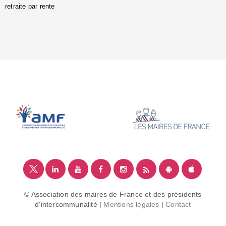
retraite par rente
i
é
:
m
© Association des maires de France et des présidents
d'intercommunalité |
Mentions légales
|
Contact