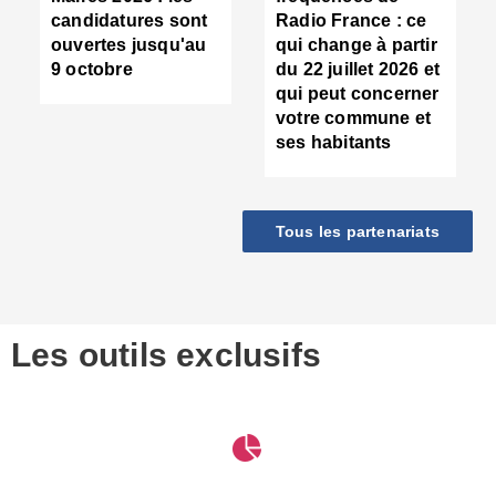
d
candidatures sont
Radio France : ce
c
ouvertes jusqu'au
qui change à partir
d
9 octobre
du 22 juillet 2026 et
l
qui peut concerner
P
votre commune et
d
ses habitants
:
c
d
r
Tous les partenariats
s
l
h
■
S
D
Les outils exclusifs
V
m
d
S
M
e