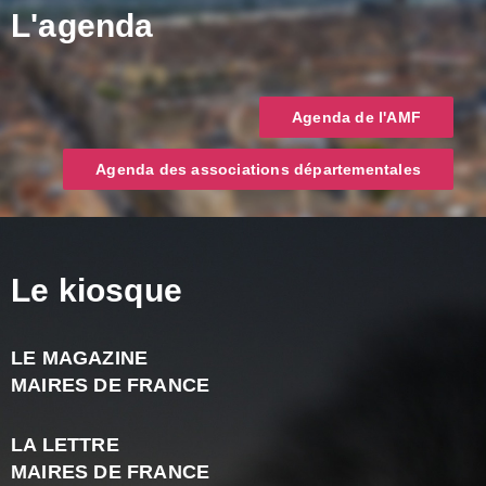
L'agenda
Agenda de l'AMF
Agenda des associations départementales
Le kiosque
LE MAGAZINE
J
MAIRES DE FRANCE
A
2
LA LETTRE
-
MAIRES DE FRANCE
N