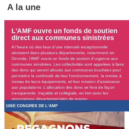
A la une
L'AMF ouvre un fonds de soutien
direct aux communes sinistrées
A l’heure où des feux d’une intensité exceptionnelle
sévissent dans plusieurs départements, notamment en
Gironde, l’AMF ouvre un fonds de soutien d’urgence aux
communes sinistrées. Les collectivités sont appelées à faire
des dons qui seront alloués aux communes touchées pour
permettre la continuité de leur fonctionnement, la remise à
niveau de leurs équipements, et leur mission d’assistance
aux populations. L’allocation des dons se fera de façon
transparente, traçable et collégiale, en lien avec les
associations départementales de maires. ...
108E CONGRES DE L'AMF