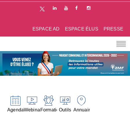
ESPACE AD
ESPACE ÉLUS
PRESSE
Agenda
Webinaires
Formations
Outils
Annuaires