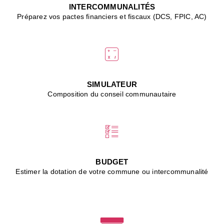
J
INTERCOMMUNALITÉS
(
Préparez vos pactes financiers et fiscaux (DCS, FPIC, AC)
i
u
vi
d
"
p
s
SIMULATEUR
"
Composition du conseil communautaire
■
L
B
:
l
é
c
BUDGET
l
Estimer la dotation de votre commune ou intercommunalité
f
d
c
m
■