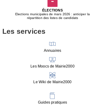
D
j
ÉLECTIONS
b
Elections municipales de mars 2026 : anticiper la
r
répartition des listes de candidats
u
m
Les services
p
■
V
l
V
Annuaires
(
d
C
Les Moocs de Mairie2000
d
s
i
Le Wiki de Mairie2000
■
P
d
l
d
Guides pratiques