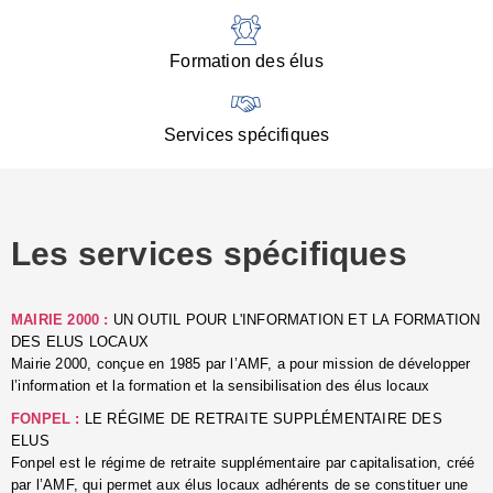
:
d
l
Formation des élus
C
■
N
Services spécifiques
:
s
u
p
e
Les services spécifiques
p
■
C
p
MAIRIE 2000 :
UN OUTIL POUR L'INFORMATION ET LA FORMATION
l
DES ELUS LOCAUX
r
Mairie 2000, conçue en 1985 par l’AMF, a pour mission de développer
d
l’information et la formation et la sensibilisation des élus locaux
l
FONPEL :
LE RÉGIME DE RETRAITE SUPPLÉMENTAIRE DES
p
ELUS
■
Fonpel est le régime de retraite supplémentaire par capitalisation, créé
L
par l’AMF, qui permet aux élus locaux adhérents de se constituer une
e