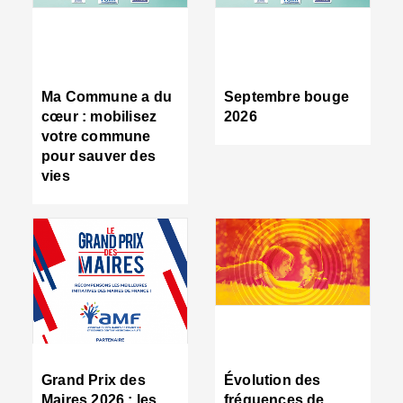
R
d
tr
d
c
Ma Commune a du
Septembre bouge
:
cœur : mobilisez
2026
s
votre commune
s
pour sauver des
s
vies
n
d
■
S
m
:
u
s
i
e
C
■
Grand Prix des
Évolution des
C
Maires 2026 : les
fréquences de