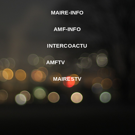
MAIRE-INFO
m
AMF-INFO
e
p
INTERCOACTU
d
M
AMFTV
d
F
MAIRESTV
e
l
m
d
r
d
m
e
d
é