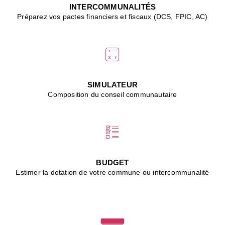
J
INTERCOMMUNALITÉS
(
Préparez vos pactes financiers et fiscaux (DCS, FPIC, AC)
i
u
vi
d
"
p
s
SIMULATEUR
"
Composition du conseil communautaire
■
L
B
:
l
é
c
BUDGET
l
Estimer la dotation de votre commune ou intercommunalité
f
d
c
m
■