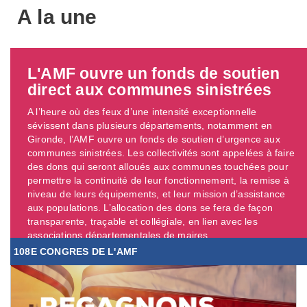
A la une
L'AMF ouvre un fonds de soutien
direct aux communes sinistrées
A l’heure où des feux d’une intensité exceptionnelle
sévissent dans plusieurs départements, notamment en
Gironde, l’AMF ouvre un fonds de soutien d’urgence aux
communes sinistrées. Les collectivités sont appelées à faire
des dons qui seront alloués aux communes touchées pour
permettre la continuité de leur fonctionnement, la remise à
niveau de leurs équipements, et leur mission d’assistance
aux populations. L’allocation des dons se fera de façon
transparente, traçable et collégiale, en lien avec les
associations départementales de maires. ...
108E CONGRES DE L'AMF