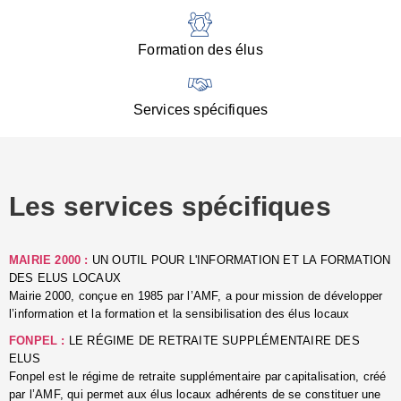
:
d
l
Formation des élus
C
■
N
Services spécifiques
:
s
u
p
e
Les services spécifiques
p
■
C
p
MAIRIE 2000 :
UN OUTIL POUR L'INFORMATION ET LA FORMATION
l
DES ELUS LOCAUX
r
Mairie 2000, conçue en 1985 par l’AMF, a pour mission de développer
d
l’information et la formation et la sensibilisation des élus locaux
l
FONPEL :
LE RÉGIME DE RETRAITE SUPPLÉMENTAIRE DES
p
ELUS
■
Fonpel est le régime de retraite supplémentaire par capitalisation, créé
L
par l’AMF, qui permet aux élus locaux adhérents de se constituer une
e