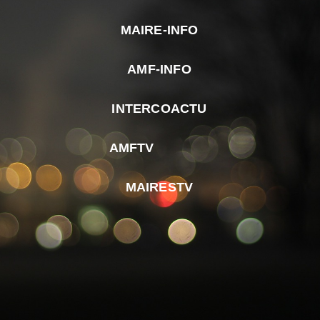
MAIRE-INFO
m
AMF-INFO
e
p
INTERCOACTU
d
M
AMFTV
d
F
MAIRESTV
e
l
m
d
r
d
m
e
d
é