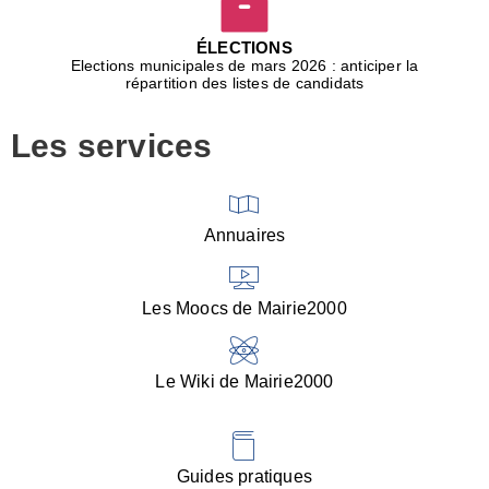
D
j
ÉLECTIONS
b
Elections municipales de mars 2026 : anticiper la
r
répartition des listes de candidats
u
m
Les services
p
■
V
l
V
Annuaires
(
d
C
Les Moocs de Mairie2000
d
s
i
Le Wiki de Mairie2000
■
P
d
l
d
Guides pratiques