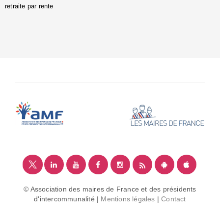
retraite par rente
i
é
:
m
© Association des maires de France et des présidents
d'intercommunalité |
Mentions légales
|
Contact