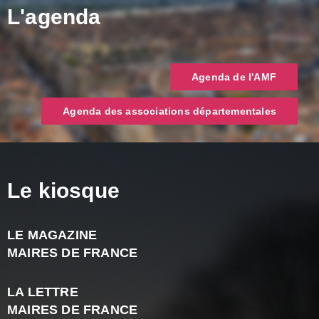
L'agenda
Agenda de l'AMF
Agenda des associations départementales
Le kiosque
LE MAGAZINE
J
MAIRES DE FRANCE
A
2
LA LETTRE
-
MAIRES DE FRANCE
N