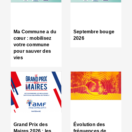
R
d
tr
d
c
Ma Commune a du
Septembre bouge
:
cœur : mobilisez
2026
s
votre commune
s
pour sauver des
s
vies
n
d
■
S
m
:
u
s
i
e
C
■
Grand Prix des
Évolution des
C
Maires 2026 : les
fréquences de