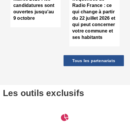
d
candidatures sont
Radio France : ce
c
ouvertes jusqu'au
qui change à partir
d
9 octobre
du 22 juillet 2026 et
l
qui peut concerner
P
votre commune et
d
ses habitants
:
c
d
r
Tous les partenariats
s
l
h
■
S
D
Les outils exclusifs
V
m
d
S
M
e