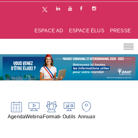
ESPACE AD
ESPACE ÉLUS
PRESSE
Agenda
Webinaires
Formations
Outils
Annuaires