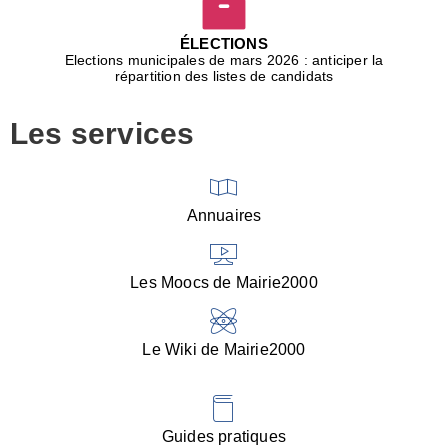
D
j
ÉLECTIONS
b
Elections municipales de mars 2026 : anticiper la
r
répartition des listes de candidats
u
m
Les services
p
■
V
l
V
Annuaires
(
d
C
Les Moocs de Mairie2000
d
s
i
Le Wiki de Mairie2000
■
P
d
l
d
Guides pratiques