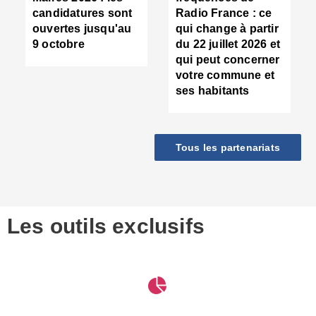
d
candidatures sont
Radio France : ce
c
ouvertes jusqu'au
qui change à partir
d
9 octobre
du 22 juillet 2026 et
l
qui peut concerner
P
votre commune et
d
ses habitants
:
c
d
r
Tous les partenariats
s
l
h
■
S
D
Les outils exclusifs
V
m
d
S
M
e