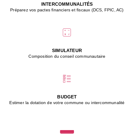
J
INTERCOMMUNALITÉS
(
Préparez vos pactes financiers et fiscaux (DCS, FPIC, AC)
i
u
vi
d
"
p
s
SIMULATEUR
"
Composition du conseil communautaire
■
L
B
:
l
é
c
BUDGET
l
Estimer la dotation de votre commune ou intercommunalité
f
d
c
m
■