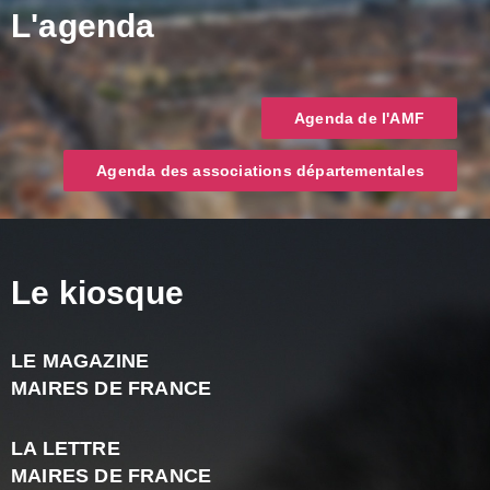
L'agenda
Agenda de l'AMF
Agenda des associations départementales
Le kiosque
LE MAGAZINE
J
MAIRES DE FRANCE
A
2
LA LETTRE
-
MAIRES DE FRANCE
N