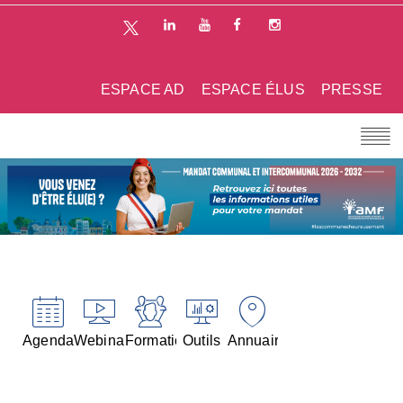
ESPACE AD
ESPACE ÉLUS
PRESSE
Agenda
Webinaires
Formations
Outils
Annuaires