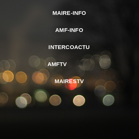
MAIRE-INFO
m
AMF-INFO
e
p
INTERCOACTU
d
M
AMFTV
d
F
MAIRESTV
e
l
m
d
r
d
m
e
d
é