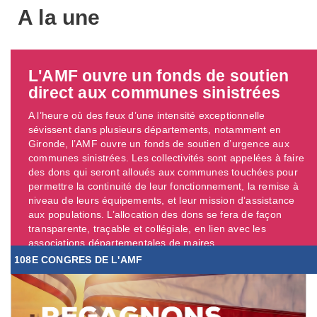
A la une
L'AMF ouvre un fonds de soutien
direct aux communes sinistrées
A l’heure où des feux d’une intensité exceptionnelle
sévissent dans plusieurs départements, notamment en
Gironde, l’AMF ouvre un fonds de soutien d’urgence aux
communes sinistrées. Les collectivités sont appelées à faire
des dons qui seront alloués aux communes touchées pour
permettre la continuité de leur fonctionnement, la remise à
niveau de leurs équipements, et leur mission d’assistance
aux populations. L’allocation des dons se fera de façon
transparente, traçable et collégiale, en lien avec les
associations départementales de maires. ...
108E CONGRES DE L'AMF