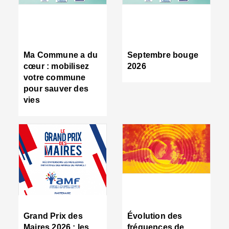
R
d
tr
d
c
Ma Commune a du
Septembre bouge
:
cœur : mobilisez
2026
s
votre commune
s
pour sauver des
s
vies
n
d
■
S
m
:
u
s
i
e
C
■
Grand Prix des
Évolution des
C
Maires 2026 : les
fréquences de