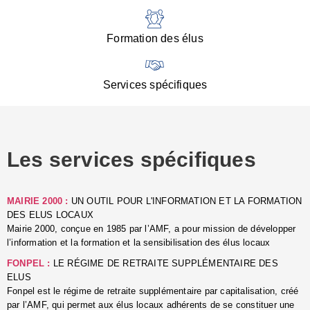
:
d
l
Formation des élus
C
■
N
Services spécifiques
:
s
u
p
e
Les services spécifiques
p
■
C
p
MAIRIE 2000 :
UN OUTIL POUR L'INFORMATION ET LA FORMATION
l
DES ELUS LOCAUX
r
Mairie 2000, conçue en 1985 par l’AMF, a pour mission de développer
d
l’information et la formation et la sensibilisation des élus locaux
l
FONPEL :
LE RÉGIME DE RETRAITE SUPPLÉMENTAIRE DES
p
ELUS
■
Fonpel est le régime de retraite supplémentaire par capitalisation, créé
L
par l’AMF, qui permet aux élus locaux adhérents de se constituer une
e