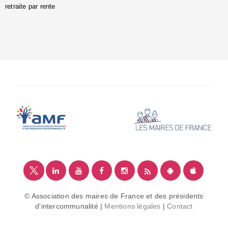
retraite par rente
i
é
:
m
© Association des maires de France et des présidents
d'intercommunalité |
Mentions légales
|
Contact