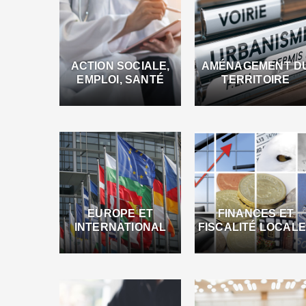
ACTION SOCIALE,
AMÉNAGEMENT D
EMPLOI, SANTÉ
TERRITOIRE
EUROPE ET
FINANCES ET
INTERNATIONAL
FISCALITÉ LOCAL