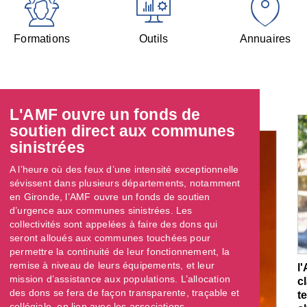
Formations
Outils
Annuaires
L'AMF ouvre un fonds de
soutien direct aux communes
sinistrées
A l’heure où des feux d’une intensité exceptionnelle
sévissent dans plusieurs départements, notamment
en Gironde, l’AMF ouvre un fonds de soutien
d’urgence aux communes sinistrées. Les
collectivités sont appelées à faire des dons qui
seront alloués aux communes touchées pour
permettre la continuité de leur fonctionnement, la
remise à niveau de leurs équipements, et leur
l
mission d’assistance aux populations. L’allocation
c
des dons se fera de façon transparente, traçable et
t
collégiale, en lien avec les associations