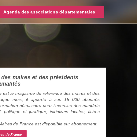
Agenda des associations départementales
des maires et des présidents
unalités
 est le magazine de référence des maires et des
haque mois, il apporte à ses 15 000 abonnés
information nécessaire pour l’exercice des mandats
é politique et juridique, initiatives locales, fiches
 Maires de France est disponible sur abonnement.
res de France