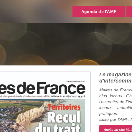
Agenda de l'AMF
Le magazine 
d'intercomm
Maires de France
élus locaux. C
l’essentiel de l’
locaux : actualit
pratiques.
Édité par l’AMF,
Accès au site Mai