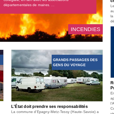
c
départementales de maires. ...
Le
au
la
dé
INCENDIES
GRANDS PASSAGES DES
GENS DU VOYAGE
R
P
En
ap
l’
L'État doit prendre ses responsabilités
Co
La commune d’Epagny-Metz-Tessy (Haute-Savoie) a
vi