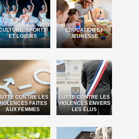
CULTURE, SPORTS
EDUCATION ET
ET LOISIRS
JEUNESSE
LUTTE CONTRE LES
LUTTE CONTRE LES
VIOLENCES FAITES
VIOLENCES ENVERS
AUX FEMMES
LES ÉLUS