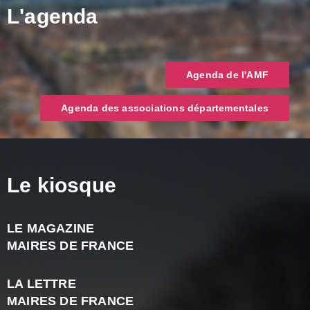
L'agenda
Agenda de l'AMF
Agenda des associations départementales
Le kiosque
LE MAGAZINE
J
MAIRES DE FRANCE
A
2
LA LETTRE
-
MAIRES DE FRANCE
N