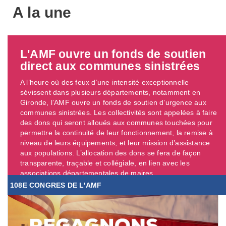
A la une
L'AMF ouvre un fonds de soutien
direct aux communes sinistrées
A l’heure où des feux d’une intensité exceptionnelle
sévissent dans plusieurs départements, notamment en
Gironde, l’AMF ouvre un fonds de soutien d’urgence aux
communes sinistrées. Les collectivités sont appelées à faire
des dons qui seront alloués aux communes touchées pour
permettre la continuité de leur fonctionnement, la remise à
niveau de leurs équipements, et leur mission d’assistance
aux populations. L’allocation des dons se fera de façon
transparente, traçable et collégiale, en lien avec les
associations départementales de maires. ...
108E CONGRES DE L'AMF