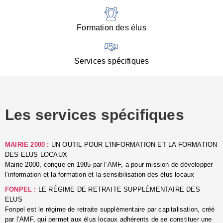
:
d
l
Formation des élus
C
■
N
Services spécifiques
:
s
u
p
e
Les services spécifiques
p
■
C
p
MAIRIE 2000 :
UN OUTIL POUR L'INFORMATION ET LA FORMATION
l
DES ELUS LOCAUX
r
Mairie 2000, conçue en 1985 par l’AMF, a pour mission de développer
d
l’information et la formation et la sensibilisation des élus locaux
l
FONPEL :
LE RÉGIME DE RETRAITE SUPPLÉMENTAIRE DES
p
ELUS
■
Fonpel est le régime de retraite supplémentaire par capitalisation, créé
L
par l’AMF, qui permet aux élus locaux adhérents de se constituer une
e