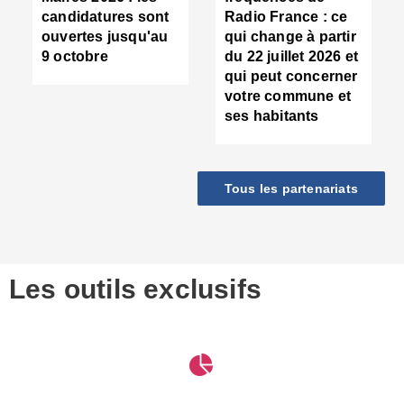
d
candidatures sont
Radio France : ce
c
ouvertes jusqu'au
qui change à partir
d
9 octobre
du 22 juillet 2026 et
l
qui peut concerner
P
votre commune et
d
ses habitants
:
c
d
r
Tous les partenariats
s
l
h
■
S
D
Les outils exclusifs
V
m
d
S
M
e