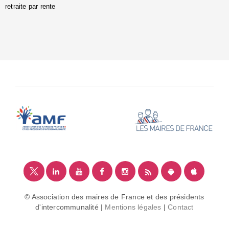
retraite par rente
i
é
:
m
© Association des maires de France et des présidents
d'intercommunalité |
Mentions légales
|
Contact