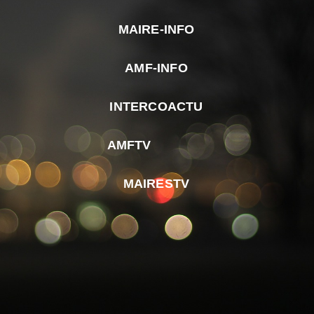
MAIRE-INFO
m
AMF-INFO
e
p
INTERCOACTU
d
M
AMFTV
d
F
MAIRESTV
e
l
m
d
r
d
m
e
d
é