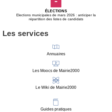
D
j
ÉLECTIONS
b
Elections municipales de mars 2026 : anticiper la
r
répartition des listes de candidats
u
m
Les services
p
■
V
l
V
Annuaires
(
d
C
Les Moocs de Mairie2000
d
s
i
Le Wiki de Mairie2000
■
P
d
l
d
Guides pratiques