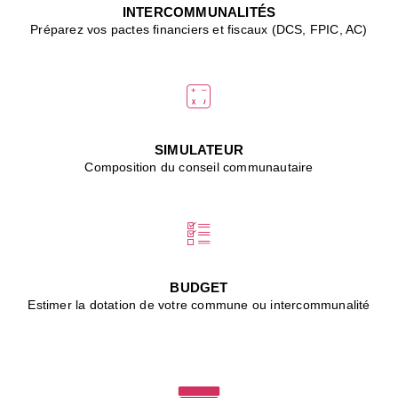
J
INTERCOMMUNALITÉS
(
Préparez vos pactes financiers et fiscaux (DCS, FPIC, AC)
i
u
vi
d
"
p
s
SIMULATEUR
"
Composition du conseil communautaire
■
L
B
:
l
é
c
BUDGET
l
Estimer la dotation de votre commune ou intercommunalité
f
d
c
m
■