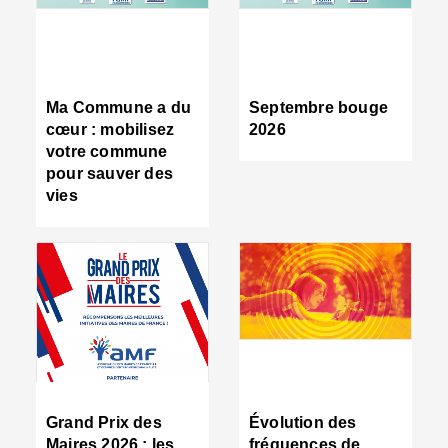
R
d
tr
d
c
Ma Commune a du
Septembre bouge
:
cœur : mobilisez
2026
s
votre commune
s
pour sauver des
s
vies
n
d
■
S
m
:
u
s
i
e
C
■
Grand Prix des
Évolution des
C
Maires 2026 : les
fréquences de