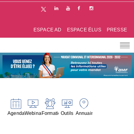
ESPACE AD
ESPACE ÉLUS
PRESSE
Agenda
Webinaires
Formations
Outils
Annuaires