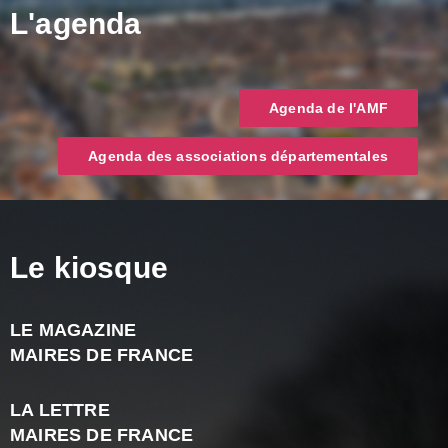
L'agenda
Agenda de l'AMF
Agenda des associations départementales
Le kiosque
LE MAGAZINE
J
MAIRES DE FRANCE
A
2
LA LETTRE
-
MAIRES DE FRANCE
N