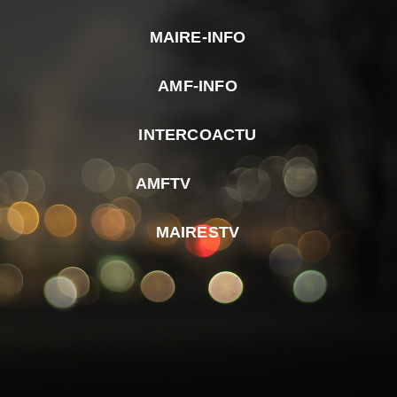
MAIRE-INFO
m
AMF-INFO
e
p
INTERCOACTU
d
M
AMFTV
d
F
MAIRESTV
e
l
m
d
r
d
m
e
d
é