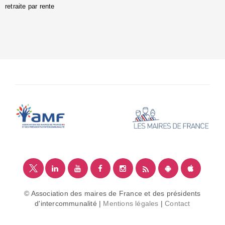
retraite par rente
i
é
:
m
© Association des maires de France et des présidents
d'intercommunalité |
Mentions légales
|
Contact