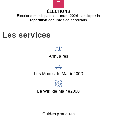
D
j
ÉLECTIONS
b
Elections municipales de mars 2026 : anticiper la
r
répartition des listes de candidats
u
m
Les services
p
■
V
l
V
Annuaires
(
d
C
Les Moocs de Mairie2000
d
s
i
Le Wiki de Mairie2000
■
P
d
l
d
Guides pratiques