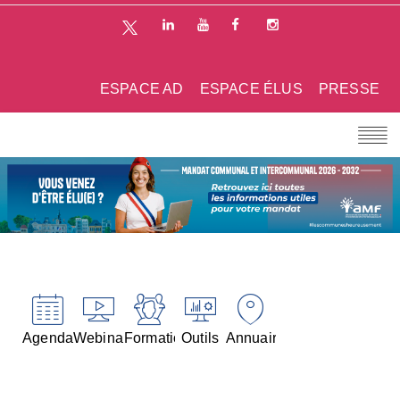
ESPACE AD
ESPACE ÉLUS
PRESSE
Agenda
Webinaires
Formations
Outils
Annuaires