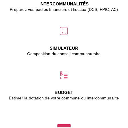
J
INTERCOMMUNALITÉS
(
Préparez vos pactes financiers et fiscaux (DCS, FPIC, AC)
i
u
vi
d
"
p
s
SIMULATEUR
"
Composition du conseil communautaire
■
L
B
:
l
é
c
BUDGET
l
Estimer la dotation de votre commune ou intercommunalité
f
d
c
m
■