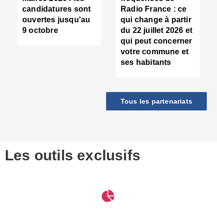
d
candidatures sont
Radio France : ce
c
ouvertes jusqu'au
qui change à partir
d
9 octobre
du 22 juillet 2026 et
l
qui peut concerner
P
votre commune et
d
ses habitants
:
c
d
r
Tous les partenariats
s
l
h
■
S
D
Les outils exclusifs
V
m
d
S
M
e