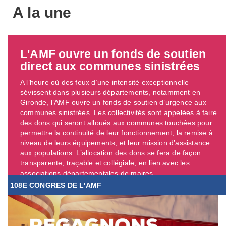
A la une
L'AMF ouvre un fonds de soutien
direct aux communes sinistrées
A l’heure où des feux d’une intensité exceptionnelle
sévissent dans plusieurs départements, notamment en
Gironde, l’AMF ouvre un fonds de soutien d’urgence aux
communes sinistrées. Les collectivités sont appelées à faire
des dons qui seront alloués aux communes touchées pour
permettre la continuité de leur fonctionnement, la remise à
niveau de leurs équipements, et leur mission d’assistance
aux populations. L’allocation des dons se fera de façon
transparente, traçable et collégiale, en lien avec les
associations départementales de maires. ...
108E CONGRES DE L'AMF