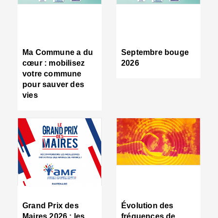
R
d
tr
d
c
Ma Commune a du
Septembre bouge
:
cœur : mobilisez
2026
s
votre commune
s
pour sauver des
s
vies
n
d
■
S
m
:
u
s
i
e
C
■
Grand Prix des
Évolution des
C
Maires 2026 : les
fréquences de