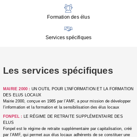
:
d
l
Formation des élus
C
■
N
Services spécifiques
:
s
u
p
e
Les services spécifiques
p
■
C
p
MAIRIE 2000 :
UN OUTIL POUR L'INFORMATION ET LA FORMATION
l
DES ELUS LOCAUX
r
Mairie 2000, conçue en 1985 par l’AMF, a pour mission de développer
d
l’information et la formation et la sensibilisation des élus locaux
l
FONPEL :
LE RÉGIME DE RETRAITE SUPPLÉMENTAIRE DES
p
ELUS
■
Fonpel est le régime de retraite supplémentaire par capitalisation, créé
L
par l’AMF, qui permet aux élus locaux adhérents de se constituer une
e