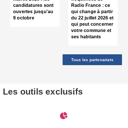
d
candidatures sont
Radio France : ce
c
ouvertes jusqu'au
qui change à partir
d
9 octobre
du 22 juillet 2026 et
l
qui peut concerner
P
votre commune et
d
ses habitants
:
c
d
r
Tous les partenariats
s
l
h
■
S
D
Les outils exclusifs
V
m
d
S
M
e