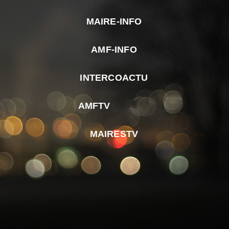
MAIRE-INFO
m
AMF-INFO
e
p
INTERCOACTU
d
M
AMFTV
d
F
MAIRESTV
e
l
m
d
r
d
m
e
d
é