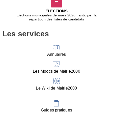
D
j
ÉLECTIONS
b
Elections municipales de mars 2026 : anticiper la
r
répartition des listes de candidats
u
m
Les services
p
■
V
l
V
Annuaires
(
d
C
Les Moocs de Mairie2000
d
s
i
Le Wiki de Mairie2000
■
P
d
l
d
Guides pratiques