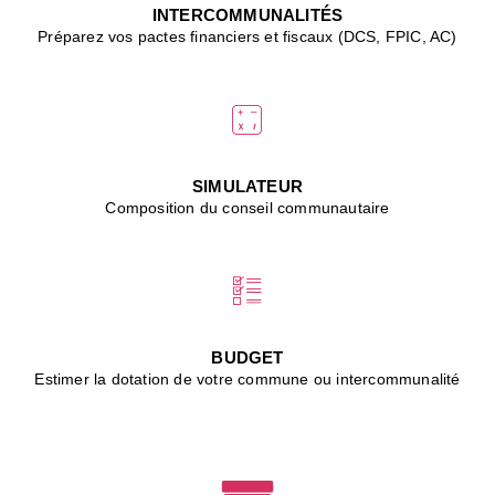
J
INTERCOMMUNALITÉS
(
Préparez vos pactes financiers et fiscaux (DCS, FPIC, AC)
i
u
vi
d
"
p
s
SIMULATEUR
"
Composition du conseil communautaire
■
L
B
:
l
é
c
BUDGET
l
Estimer la dotation de votre commune ou intercommunalité
f
d
c
m
■