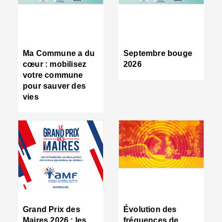
R
d
tr
d
c
Ma Commune a du
Septembre bouge
:
cœur : mobilisez
2026
s
votre commune
s
pour sauver des
s
vies
n
d
■
S
m
:
u
s
i
e
C
■
Grand Prix des
Évolution des
C
Maires 2026 : les
fréquences de