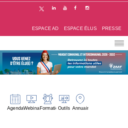
ESPACE AD
ESPACE ÉLUS
PRESSE
Agenda
Webinaires
Formations
Outils
Annuaires