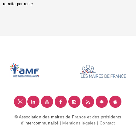
retraite par rente
i
é
:
m
© Association des maires de France et des présidents
d'intercommunalité |
Mentions légales
|
Contact