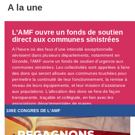
A la une
L'AMF ouvre un fonds de soutien
direct aux communes sinistrées
A l’heure où des feux d’une intensité exceptionnelle
sévissent dans plusieurs départements, notamment en
Gironde, l’AMF ouvre un fonds de soutien d’urgence aux
communes sinistrées. Les collectivités sont appelées à faire
des dons qui seront alloués aux communes touchées pour
permettre la continuité de leur fonctionnement, la remise à
niveau de leurs équipements, et leur mission d’assistance
aux populations. L’allocation des dons se fera de façon
transparente, traçable et collégiale, en lien avec les
associations départementales de maires. ...
108E CONGRES DE L'AMF