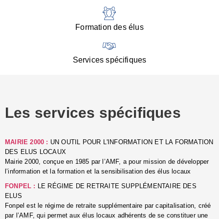
:
d
l
Formation des élus
C
■
N
Services spécifiques
:
s
u
p
e
Les services spécifiques
p
■
C
p
MAIRIE 2000 :
UN OUTIL POUR L'INFORMATION ET LA FORMATION
l
DES ELUS LOCAUX
r
Mairie 2000, conçue en 1985 par l’AMF, a pour mission de développer
d
l’information et la formation et la sensibilisation des élus locaux
l
FONPEL :
LE RÉGIME DE RETRAITE SUPPLÉMENTAIRE DES
p
ELUS
■
Fonpel est le régime de retraite supplémentaire par capitalisation, créé
L
par l’AMF, qui permet aux élus locaux adhérents de se constituer une
e