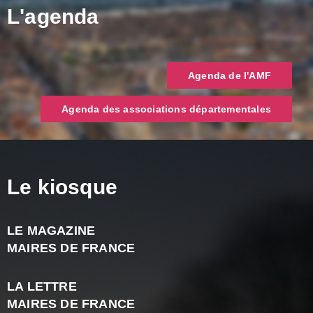
L'agenda
Agenda de l'AMF
Agenda des associations départementales
Le kiosque
LE MAGAZINE
J
MAIRES DE FRANCE
A
2
LA LETTRE
-
MAIRES DE FRANCE
N