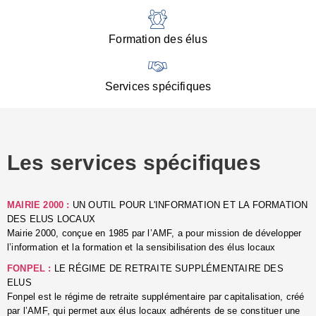
:
d
l
Formation des élus
C
■
N
Services spécifiques
:
s
u
p
e
Les services spécifiques
p
■
C
p
MAIRIE 2000 :
UN OUTIL POUR L'INFORMATION ET LA FORMATION
l
DES ELUS LOCAUX
r
Mairie 2000, conçue en 1985 par l’AMF, a pour mission de développer
d
l’information et la formation et la sensibilisation des élus locaux
l
FONPEL :
LE RÉGIME DE RETRAITE SUPPLÉMENTAIRE DES
p
ELUS
■
Fonpel est le régime de retraite supplémentaire par capitalisation, créé
L
par l’AMF, qui permet aux élus locaux adhérents de se constituer une
e