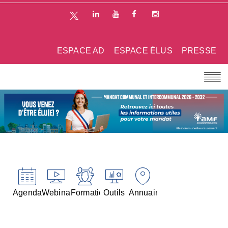
ESPACE AD
ESPACE ÉLUS
PRESSE
Agenda
Webinaires
Formations
Outils
Annuaires