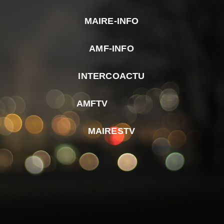
MAIRE-INFO
m
AMF-INFO
e
p
INTERCOACTU
d
M
AMFTV
d
F
MAIRESTV
e
l
m
d
r
d
m
e
d
é