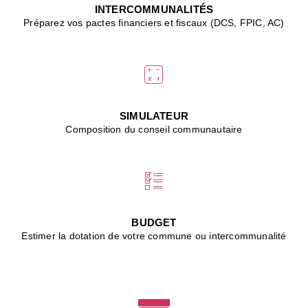
J
INTERCOMMUNALITÉS
(
Préparez vos pactes financiers et fiscaux (DCS, FPIC, AC)
i
u
vi
d
"
p
s
SIMULATEUR
"
Composition du conseil communautaire
■
L
B
:
l
é
c
BUDGET
l
Estimer la dotation de votre commune ou intercommunalité
f
d
c
m
■