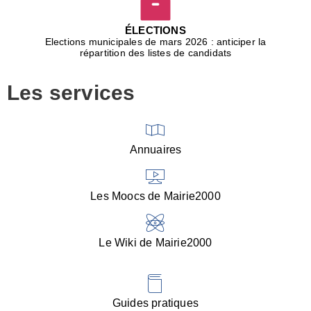
D
j
ÉLECTIONS
b
Elections municipales de mars 2026 : anticiper la
r
répartition des listes de candidats
u
m
Les services
p
■
V
l
V
Annuaires
(
d
C
Les Moocs de Mairie2000
d
s
i
Le Wiki de Mairie2000
■
P
d
l
d
Guides pratiques