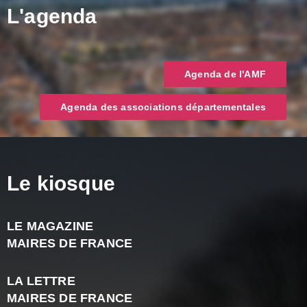
L'agenda
Agenda de l'AMF
Agenda des associations départementales
Le kiosque
LE MAGAZINE
J
MAIRES DE FRANCE
A
2
LA LETTRE
-
MAIRES DE FRANCE
N