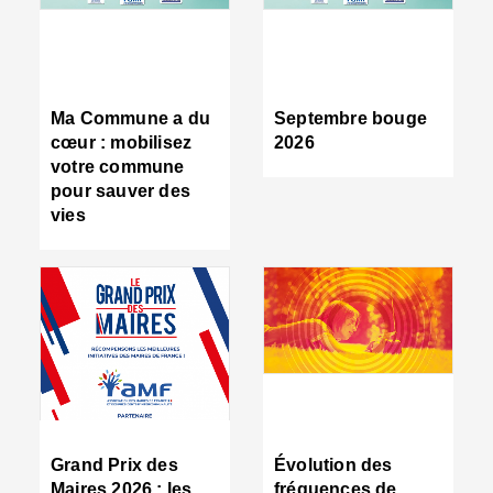
R
d
tr
d
c
Ma Commune a du
Septembre bouge
:
cœur : mobilisez
2026
s
votre commune
s
pour sauver des
s
vies
n
d
■
S
m
:
u
s
i
e
C
■
Grand Prix des
Évolution des
C
Maires 2026 : les
fréquences de