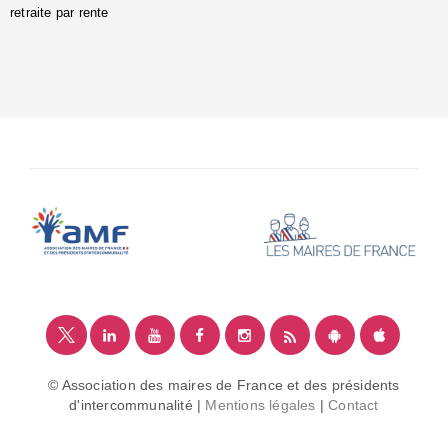
retraite par rente
i
é
:
m
© Association des maires de France et des présidents
d'intercommunalité |
Mentions légales
|
Contact