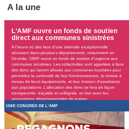
A la une
L'AMF ouvre un fonds de soutien
direct aux communes sinistrées
A l’heure où des feux d’une intensité exceptionnelle
sévissent dans plusieurs départements, notamment en
Gironde, l’AMF ouvre un fonds de soutien d’urgence aux
communes sinistrées. Les collectivités sont appelées à faire
des dons qui seront alloués aux communes touchées pour
permettre la continuité de leur fonctionnement, la remise à
niveau de leurs équipements, et leur mission d’assistance
aux populations. L’allocation des dons se fera de façon
transparente, traçable et collégiale, en lien avec les
associations départementales de maires. ...
108E CONGRES DE L'AMF