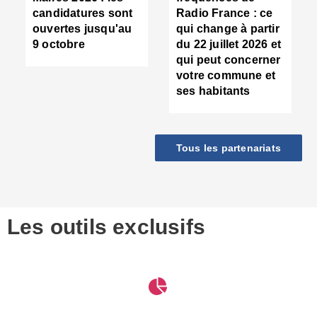
d
candidatures sont
Radio France : ce
c
ouvertes jusqu'au
qui change à partir
d
9 octobre
du 22 juillet 2026 et
l
qui peut concerner
P
votre commune et
d
ses habitants
:
c
d
r
Tous les partenariats
s
l
h
■
S
D
Les outils exclusifs
V
m
d
S
M
e