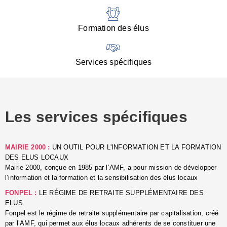
:
d
l
Formation des élus
C
■
N
Services spécifiques
:
s
u
p
e
Les services spécifiques
p
■
C
p
MAIRIE 2000 :
UN OUTIL POUR L'INFORMATION ET LA FORMATION
l
DES ELUS LOCAUX
r
Mairie 2000, conçue en 1985 par l’AMF, a pour mission de développer
d
l’information et la formation et la sensibilisation des élus locaux
l
FONPEL :
LE RÉGIME DE RETRAITE SUPPLÉMENTAIRE DES
p
ELUS
■
Fonpel est le régime de retraite supplémentaire par capitalisation, créé
L
par l’AMF, qui permet aux élus locaux adhérents de se constituer une
e