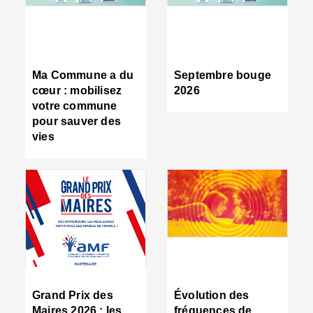
R
d
tr
d
c
Ma Commune a du
Septembre bouge
:
cœur : mobilisez
2026
s
votre commune
s
pour sauver des
s
vies
n
d
■
S
m
:
u
s
i
e
C
■
Grand Prix des
Évolution des
C
Maires 2026 : les
fréquences de