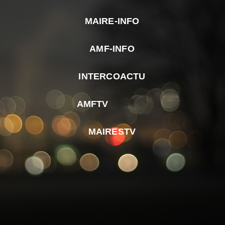
MAIRE-INFO
m
AMF-INFO
e
p
INTERCOACTU
d
M
AMFTV
d
F
MAIRESTV
e
l
m
d
r
d
m
e
d
é