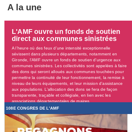
A la une
L'AMF ouvre un fonds de soutien
direct aux communes sinistrées
A l’heure où des feux d’une intensité exceptionnelle
sévissent dans plusieurs départements, notamment en
Gironde, l’AMF ouvre un fonds de soutien d’urgence aux
communes sinistrées. Les collectivités sont appelées à faire
des dons qui seront alloués aux communes touchées pour
permettre la continuité de leur fonctionnement, la remise à
niveau de leurs équipements, et leur mission d’assistance
aux populations. L’allocation des dons se fera de façon
transparente, traçable et collégiale, en lien avec les
associations départementales de maires. ...
108E CONGRES DE L'AMF