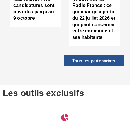
d
candidatures sont
Radio France : ce
c
ouvertes jusqu'au
qui change à partir
d
9 octobre
du 22 juillet 2026 et
l
qui peut concerner
P
votre commune et
d
ses habitants
:
c
d
r
Tous les partenariats
s
l
h
■
S
D
Les outils exclusifs
V
m
d
S
M
e