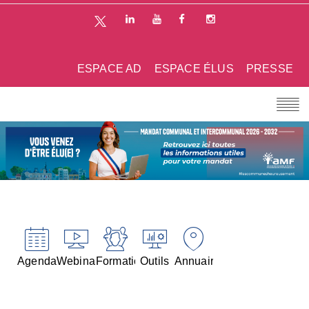
ESPACE AD
ESPACE ÉLUS
PRESSE
Agenda
Webinaires
Formations
Outils
Annuaires