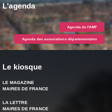
L'agenda
Agenda de l'AMF
Agenda des associations départementales
Le kiosque
LE MAGAZINE
J
MAIRES DE FRANCE
A
2
LA LETTRE
-
MAIRES DE FRANCE
N