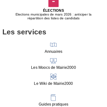
D
j
ÉLECTIONS
b
Elections municipales de mars 2026 : anticiper la
r
répartition des listes de candidats
u
m
Les services
p
■
V
l
V
Annuaires
(
d
C
Les Moocs de Mairie2000
d
s
i
Le Wiki de Mairie2000
■
P
d
l
d
Guides pratiques