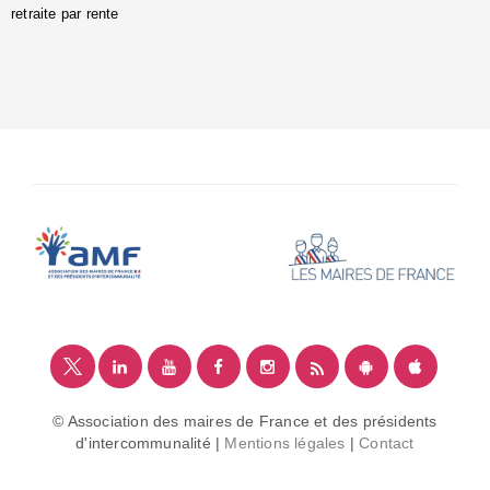
retraite par rente
i
é
:
m
© Association des maires de France et des présidents
d'intercommunalité |
Mentions légales
|
Contact