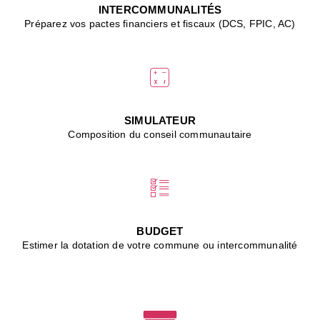
J
INTERCOMMUNALITÉS
(
Préparez vos pactes financiers et fiscaux (DCS, FPIC, AC)
i
u
vi
d
"
p
s
SIMULATEUR
"
Composition du conseil communautaire
■
L
B
:
l
é
c
BUDGET
l
Estimer la dotation de votre commune ou intercommunalité
f
d
c
m
■