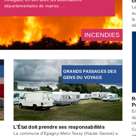
c
départementales de maires. ...
Le
au
la
dé
INCENDIES
GRANDS PASSAGES DES
GENS DU VOYAGE
R
P
En
ap
l’
L'État doit prendre ses responsabilités
Co
La commune d’Epagny-Metz-Tessy (Haute-Savoie) a
vi