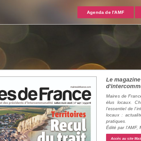
Agenda de l'AMF
Le magazine 
d'intercomm
Maires de France
élus locaux. C
l’essentiel de l’
locaux : actualit
pratiques.
Édité par l’AMF,
Accès au site Mai