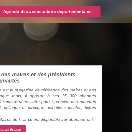
Agenda des associations départementales
des maires et des présidents
unalités
 est le magazine de référence des maires et des
haque mois, il apporte à ses 15 000 abonnés
information nécessaire pour l’exercice des mandats
é politique et juridique, initiatives locales, fiches
 Maires de France est disponible sur abonnement.
res de France